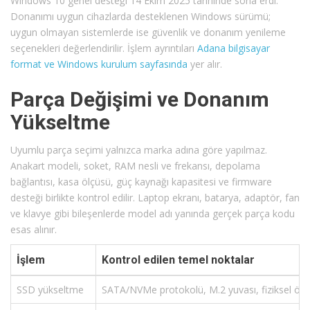
Windows 10 genel desteği 14 Ekim 2025 tarihinde sona erdi.
Donanımı uygun cihazlarda desteklenen Windows sürümü;
uygun olmayan sistemlerde ise güvenlik ve donanım yenileme
seçenekleri değerlendirilir. İşlem ayrıntıları
Adana bilgisayar
format ve Windows kurulum sayfasında
yer alır.
Parça Değişimi ve Donanım
Yükseltme
Uyumlu parça seçimi yalnızca marka adına göre yapılmaz.
Anakart modeli, soket, RAM nesli ve frekansı, depolama
bağlantısı, kasa ölçüsü, güç kaynağı kapasitesi ve firmware
desteği birlikte kontrol edilir. Laptop ekranı, batarya, adaptör, fan
ve klavye gibi bileşenlerde model adı yanında gerçek parça kodu
esas alınır.
İşlem
Kontrol edilen temel noktalar
SSD yükseltme
SATA/NVMe protokolü, M.2 yuvası, fiziksel ölç