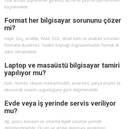
Disk arızası şüphesinde gereksiz açma ve yazma işlemlerinden
kaçınılmalıdır.
Format her bilgisayar sorununu çözer
mi?
Hayır. Güç, sıcaklık, RAM, SSD, ekran kartı ve anakart sorunları
formatla düzelmez. Yazılım kaynağı doğrulanmadan format ilk
adım olmamalıdır.
Laptop ve masaüstü bilgisayar tamiri
yapılıyor mu?
Evet. Hizmet; cihazın marka/modeli, arıza türü, parça erişimi ve
ekonomik onarım uygunluğuna göre değerlendirilir.
Evde veya iş yerinde servis veriliyor
mu?
Ağ, yazıcı, kurulum ve ortamla ilişkili sorunlar yerinde
değerlendirilebilir. Ölçüm ve atölye ekipmanı gerektiren