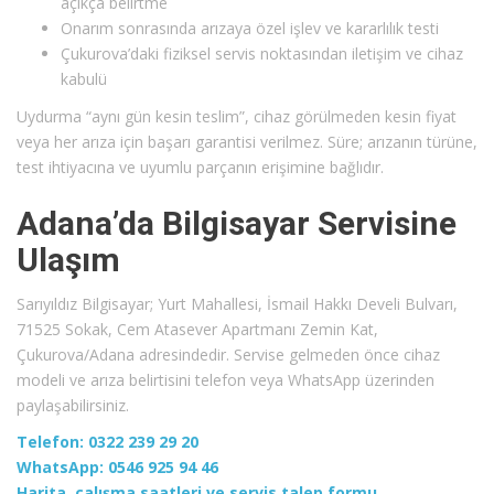
açıkça belirtme
Onarım sonrasında arızaya özel işlev ve kararlılık testi
Çukurova’daki fiziksel servis noktasından iletişim ve cihaz
kabulü
Uydurma “aynı gün kesin teslim”, cihaz görülmeden kesin fiyat
veya her arıza için başarı garantisi verilmez. Süre; arızanın türüne,
test ihtiyacına ve uyumlu parçanın erişimine bağlıdır.
Adana’da Bilgisayar Servisine
Ulaşım
Sarıyıldız Bilgisayar; Yurt Mahallesi, İsmail Hakkı Develi Bulvarı,
71525 Sokak, Cem Atasever Apartmanı Zemin Kat,
Çukurova/Adana adresindedir. Servise gelmeden önce cihaz
modeli ve arıza belirtisini telefon veya WhatsApp üzerinden
paylaşabilirsiniz.
Telefon: 0322 239 29 20
WhatsApp: 0546 925 94 46
Harita, çalışma saatleri ve servis talep formu