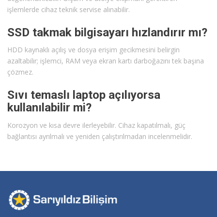
işlemlerde cihaz teknik servise alınabilir.
SSD takmak bilgisayarı hızlandırır mı?
HDD kaynaklı açılış ve dosya erişim gecikmesini belirgin
azaltabilir; işlemci, RAM veya ekran kartı darboğazını tek başına
çözmez.
Sıvı temaslı laptop açılıyorsa
kullanılabilir mi?
Korozyon ve kısa devre ilerleyebilir. Cihaz kapatılmalı, güç
bağlantısı ayrılmalı ve yeniden çalıştırılmadan incelenmelidir.