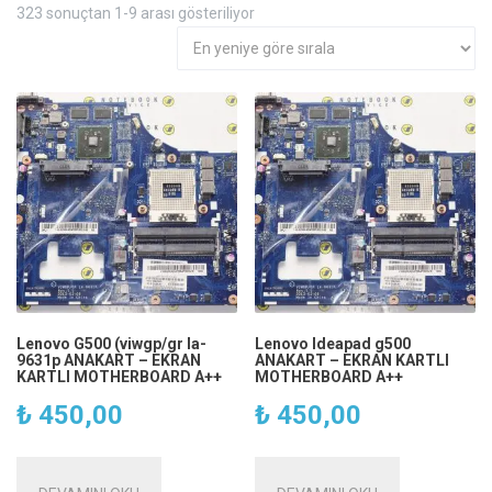
En
323 sonuçtan 1-9 arası gösteriliyor
yeniye
göre
sıralandı
Lenovo G500 (viwgp/gr la-
Lenovo Ideapad g500
9631p ANAKART – EKRAN
ANAKART – EKRAN KARTLI
KARTLI MOTHERBOARD A++
MOTHERBOARD A++
₺
450,00
₺
450,00