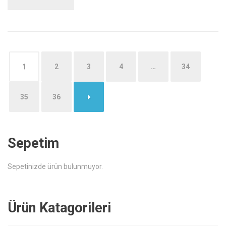
1
2
3
4
…
34
35
36
→
Sepetim
Sepetinizde ürün bulunmuyor.
Ürün Katagorileri