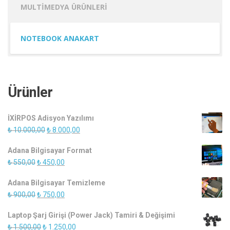
MULTIMEDYA ÜRÜNLERI
NOTEBOOK ANAKART
Ürünler
İXİRPOS Adisyon Yazılımı
Orijinal
Şu
₺
10.000,00
₺
8.000,00
fiyat:
andaki
Adana Bilgisayar Format
₺ 10.000,00.
fiyat:
Orijinal
Şu
₺
550,00
₺
450,00
₺ 8.000,00.
fiyat:
andaki
Adana Bilgisayar Temizleme
₺ 550,00.
fiyat:
Orijinal
Şu
₺
900,00
₺
750,00
₺ 450,00.
fiyat:
andaki
Laptop Şarj Girişi (Power Jack) Tamiri & Değişimi
₺ 900,00.
fiyat:
Orijinal
Şu
₺
1.500,00
₺
1.250,00
₺ 750,00.