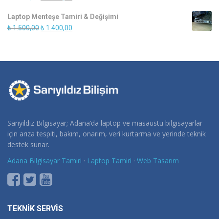
fiyat:
andaki
Laptop Menteşe Tamiri & Değişimi
₺ 1.500,00.
fiyat:
Orijinal
Şu
₺
1.500,00
₺
1.400,00
₺ 1.250,00.
fiyat:
andaki
₺ 1.500,00.
fiyat:
₺ 1.400,00.
Sarıyıldız Bilgisayar; Adana’da laptop ve masaüstü bilgisayarlar
için arıza tespiti, bakım, onarım, veri kurtarma ve yerinde teknik
destek sunar.
Adana Bilgisayar Tamiri
·
Laptop Tamiri
·
Web Tasarım
TEKNİK SERVİS