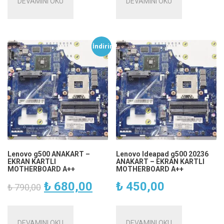
DEVAMINI OKU
DEVAMINI OKU
İndirim!
Lenovo g500 ANAKART –
Lenovo Ideapad g500 20236
EKRAN KARTLI
ANAKART – EKRAN KARTLI
MOTHERBOARD A++
MOTHERBOARD A++
Orijinal
Şu
₺
680,00
₺
450,00
₺
790,00
fiyat:
andaki
DEVAMINI OKU
DEVAMINI OKU