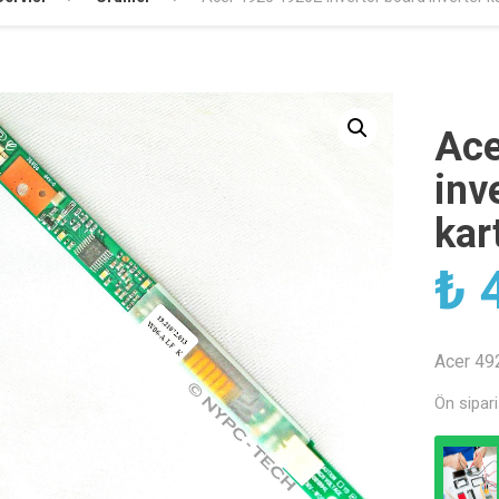
Ace
inv
kar
₺
4
Acer 492
Ön sipari