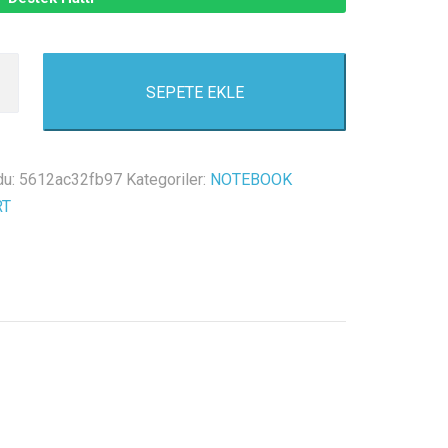
SEPETE EKLE
r
du:
5612ac32fb97
Kategoriler:
NOTEBOOK
r
RT