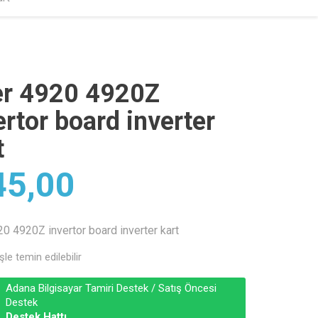
r 4920 4920Z
ertor board inverter
t
5,00
0 4920Z invertor board inverter kart
şle temin edilebilir
Adana Bilgisayar Tamiri Destek / Satış Öncesi
Destek
Destek Hattı