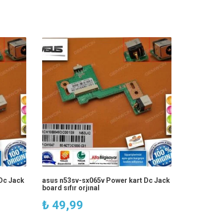
Dc Jack
asus n53sv-sx065v Power kart Dc Jack
board sıfır orjınal
₺
49,99