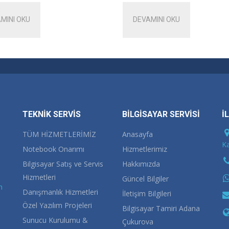
MINI OKU
DEVAMINI OKU
TEKNİK SERVİS
BİLGİSAYAR SERVİSİ
İ
TÜM HİZMETLERİMİZ
Anasayfa
Ka
Notebook Onarımı
Hizmetlerimiz
Bilgisayar Satış ve Servis
Hakkımızda
Hizmetleri
Güncel Bilgiler
m
Danışmanlık Hizmetleri
İletişim Bilgileri
Özel Yazılım Projeleri
Bilgisayar Tamiri Adana
Sunucu Kurulumu &
Çukurova