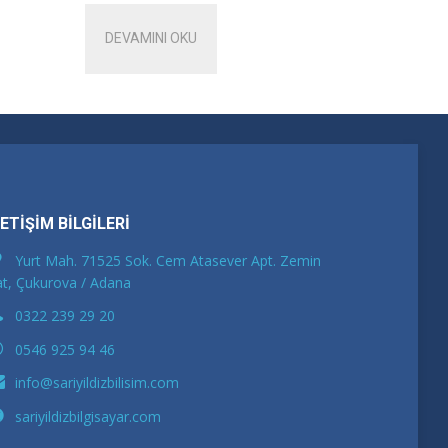
DEVAMINI OKU
LETİŞİM BİLGİLERİ
Yurt Mah. 71525 Sok. Cem Atasever Apt. Zemin
t, Çukurova / Adana
0322 239 29 20
0546 925 94 46
info@sariyildizbilisim.com
sariyildizbilgisayar.com