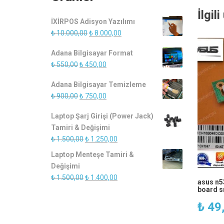
İlgil
İXİRPOS Adisyon Yazılımı
Orijinal
Şu
₺
10.000,00
₺
8.000,00
fiyat:
andaki
Adana Bilgisayar Format
₺ 10.000,00.
fiyat:
Orijinal
Şu
₺
550,00
₺
450,00
₺ 8.000,00.
fiyat:
andaki
Adana Bilgisayar Temizleme
₺ 550,00.
fiyat:
Orijinal
Şu
₺
900,00
₺
750,00
₺ 450,00.
fiyat:
andaki
Laptop Şarj Girişi (Power Jack)
₺ 900,00.
fiyat:
Tamiri & Değişimi
₺ 750,00.
Orijinal
Şu
₺
1.500,00
₺
1.250,00
fiyat:
andaki
Laptop Menteşe Tamiri &
₺ 1.500,00.
fiyat:
Değişimi
₺ 1.250,00.
Orijinal
Şu
₺
1.500,00
₺
1.400,00
asus n5
fiyat:
andaki
board sı
₺ 1.500,00.
fiyat:
₺
49
₺ 1.400,00.