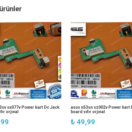
i ürünler
3sv sx077v Power kart Dc Jack
asus n53sn sz002v Power kart 
fır orjınal
board sıfır orjınal
,99
₺
49,99