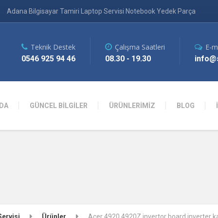
Adana Bilgisayar Tamiri Laptop Servisi Notebook Yedek Parça
Teknik Destek
Çalışma Saatleri
E-m
0546 925 94 46
08.30 - 19.30
info@s
DA
GÜNCEL BİLGİLER
ÜRÜNLERİMİZ
BLOG
Servisi
Ürünler
Acer 4920 4920Z invertor board inverter k