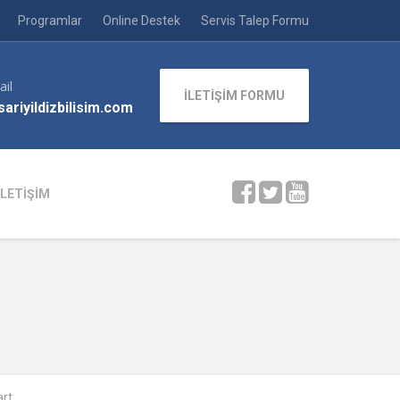
Programlar
Online Destek
Servis Talep Formu
ail
İLETİŞİM FORMU
ariyildizbilisim.com
İLETİŞİM
art