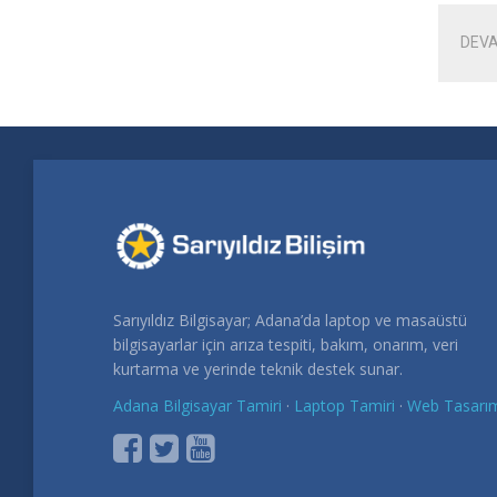
DEVA
Sarıyıldız Bilgisayar; Adana’da laptop ve masaüstü
bilgisayarlar için arıza tespiti, bakım, onarım, veri
kurtarma ve yerinde teknik destek sunar.
Adana Bilgisayar Tamiri
·
Laptop Tamiri
·
Web Tasarı