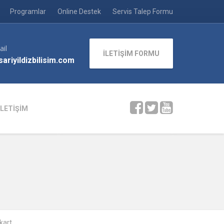
Programlar
Online Destek
Servis Talep Formu
ail
İLETİŞİM FORMU
ariyildizbilisim.com
İLETİŞİM
kart