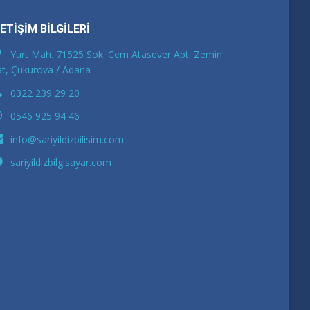
LETİŞİM BİLGİLERİ
Yurt Mah. 71525 Sok. Cem Atasever Apt. Zemin
t, Çukurova / Adana
0322 239 29 20
0546 925 94 46
info@sariyildizbilisim.com
sariyildizbilgisayar.com