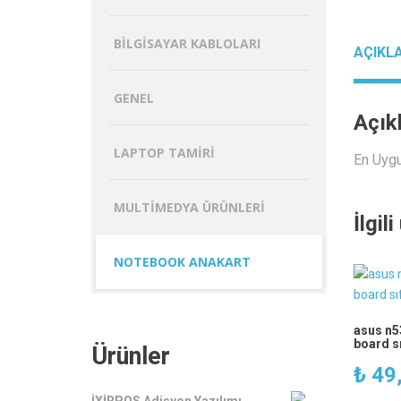
BILGISAYAR KABLOLARI
AÇIKL
GENEL
Açık
LAPTOP TAMIRI
En Uyg
MULTIMEDYA ÜRÜNLERI
İlgil
NOTEBOOK ANAKART
asus n5
board sı
Ürünler
₺
49