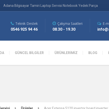
Adana Bilgisayar Tamiri Laptop Servisi Notebook Yedek Parça
Teknik Destek
Çalışma Saatleri
E-m
0546 925 94 46
08.30 - 19.30
info@s
DA
GÜNCEL BİLGİLER
ÜRÜNLERİMİZ
BLOG
Servisi
Ürünler
Acer Extensa 5120 invertor board inverter 