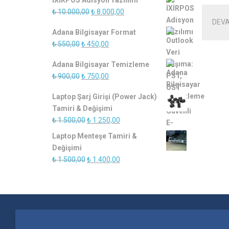
İXİRPOS Adisyon Yazılımı
Orijinal
Şu
₺
10.000,00
₺
8.000,00
DEVA
fiyat:
andaki
Adana Bilgisayar Format
₺ 10.000,00.
fiyat:
Orijinal
Şu
₺
550,00
₺
450,00
₺ 8.000,00.
fiyat:
andaki
Adana Bilgisayar Temizleme
₺ 550,00.
fiyat:
Orijinal
Şu
₺
900,00
₺
750,00
₺ 450,00.
fiyat:
andaki
Laptop Şarj Girişi (Power Jack)
₺ 900,00.
fiyat:
Tamiri & Değişimi
₺ 750,00.
Orijinal
Şu
₺
1.500,00
₺
1.250,00
fiyat:
andaki
Laptop Menteşe Tamiri &
₺ 1.500,00.
fiyat:
Değişimi
₺ 1.250,00.
Orijinal
Şu
₺
1.500,00
₺
1.400,00
fiyat:
andaki
₺ 1.500,00.
fiyat:
₺ 1.400,00.