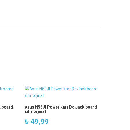
k board
Asus N53JI Power kart Dc Jack board
sıfır orjınal
₺
49,99