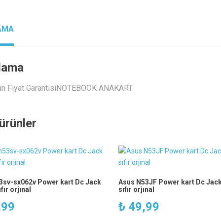
AMA
lama
un Fiyat GarantisiNOTEBOOK ANAKART
i ürünler
3sv-sx062v Power kart Dc Jack
Asus N53JF Power kart Dc Jac
fır orjınal
sıfır orjınal
,99
₺
49,99