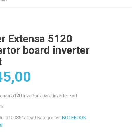
r Extensa 5120
ertor board inverter
t
5,00
ensa 5120 invertor board inverter kart
ok
du:
d100851afea0
Kategoriler:
NOTEBOOK
RT