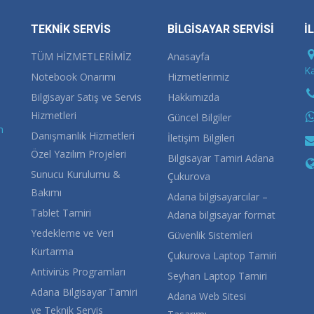
TEKNİK SERVİS
BİLGİSAYAR SERVİSİ
İ
TÜM HİZMETLERİMİZ
Anasayfa
Ka
Notebook Onarımı
Hizmetlerimiz
Bilgisayar Satış ve Servis
Hakkımızda
Hizmetleri
Güncel Bilgiler
m
Danışmanlık Hizmetleri
İletişim Bilgileri
Özel Yazılım Projeleri
Bilgisayar Tamiri Adana
Sunucu Kurulumu &
Çukurova
Bakımı
Adana bilgisayarcılar –
Tablet Tamiri
Adana bilgisayar format
Yedekleme ve Veri
Güvenlik Sistemleri
Kurtarma
Çukurova Laptop Tamiri
Antivirüs Programları
Seyhan Laptop Tamiri
Adana Bilgisayar Tamiri
Adana Web Sitesi
ve Teknik Servis