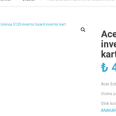
Ace
inv
kar
₺
4
Acer Ext
Stokta y
Stok ko
ANAKA