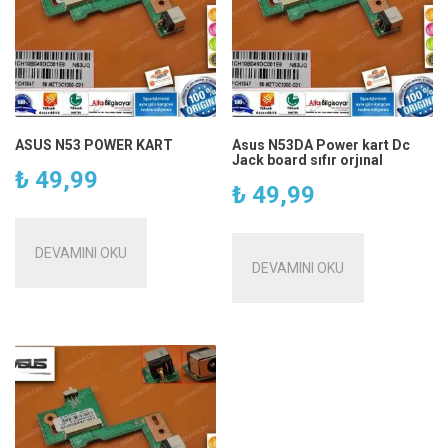
ASUS N53 POWER KART
Asus N53DA Power kart Dc
Jack board sıfır orjınal
₺
49,99
₺
49,99
DEVAMINI OKU
DEVAMINI OKU