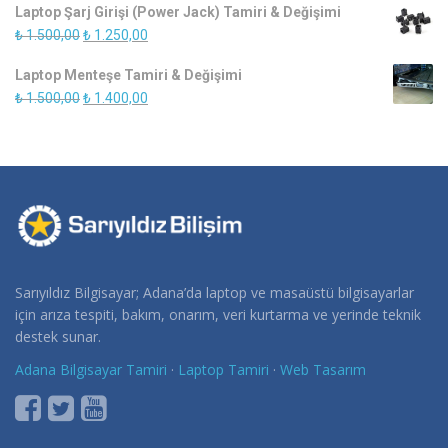
Laptop Şarj Girişi (Power Jack) Tamiri & Değişimi
₺ 900,00.
fiyat:
Orijinal
Şu
₺
1.500,00
₺
1.250,00
₺ 750,00.
fiyat:
andaki
Laptop Menteşe Tamiri & Değişimi
₺ 1.500,00.
fiyat:
Orijinal
Şu
₺
1.500,00
₺
1.400,00
₺ 1.250,00.
fiyat:
andaki
₺ 1.500,00.
fiyat:
₺ 1.400,00.
Sarıyıldız Bilgisayar; Adana’da laptop ve masaüstü bilgisayarlar
için arıza tespiti, bakım, onarım, veri kurtarma ve yerinde teknik
destek sunar.
Adana Bilgisayar Tamiri
·
Laptop Tamiri
·
Web Tasarım