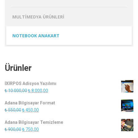
MULTIMEDYA ÜRÜNLERI
NOTEBOOK ANAKART
Ürünler
İXİRPOS Adisyon Yazılımı
Orijinal
Şu
₺
10.000,00
₺
8.000,00
fiyat:
andaki
Adana Bilgisayar Format
₺ 10.000,00.
fiyat:
Orijinal
Şu
₺
550,00
₺
450,00
₺ 8.000,00.
fiyat:
andaki
Adana Bilgisayar Temizleme
₺ 550,00.
fiyat:
Orijinal
Şu
₺
900,00
₺
750,00
₺ 450,00.
fiyat:
andaki