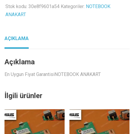
board
Stok kodu:
30e8f9601a54
Kategoriler:
NOTEBOOK
inverter
ANAKART
kart
adet
AÇIKLAMA
Açıklama
En Uygun Fiyat GarantisiNOTEBOOK ANAKART
İlgili ürünler