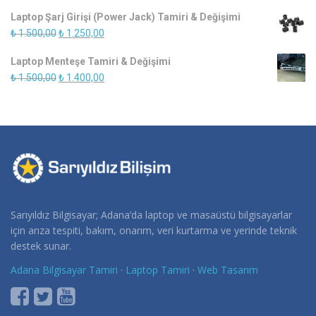
fiyat:
andaki
Laptop Şarj Girişi (Power Jack) Tamiri & Değişimi
₺ 900,00.
fiyat:
Orijinal
Şu
₺
1.500,00
₺
1.250,00
₺ 750,00.
fiyat:
andaki
Laptop Menteşe Tamiri & Değişimi
₺ 1.500,00.
fiyat:
Orijinal
Şu
₺
1.500,00
₺
1.400,00
₺ 1.250,00.
fiyat:
andaki
₺ 1.500,00.
fiyat:
₺ 1.400,00.
Sarıyıldız Bilgisayar; Adana’da laptop ve masaüstü bilgisayarlar
için arıza tespiti, bakım, onarım, veri kurtarma ve yerinde teknik
destek sunar.
Adana Bilgisayar Tamiri
·
Laptop Tamiri
·
Web Tasarım