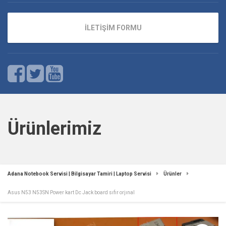
İLETİŞİM FORMU
Ürünlerimiz
Adana Notebook Servisi | Bilgisayar Tamiri | Laptop Servisi
Ürünler
Asus N53 N53SN Power kart Dc Jack board sıfır orjınal