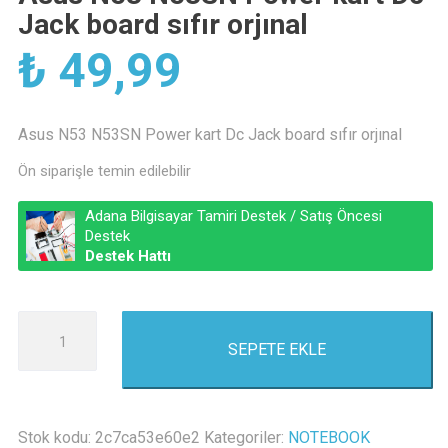
Jack board sıfır orjınal
₺
49,99
Asus N53 N53SN Power kart Dc Jack board sıfır orjınal
Ön siparişle temin edilebilir
Adana Bilgisayar Tamiri Destek / Satış Öncesi
Destek
Destek Hattı
Asus
SEPETE EKLE
N53
N53SN
Power
kart
Stok kodu:
2c7ca53e60e2
Kategoriler:
NOTEBOOK