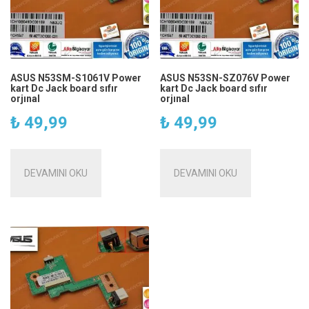
ASUS N53SM-S1061V Power
ASUS N53SN-SZ076V Power
kart Dc Jack board sıfır
kart Dc Jack board sıfır
orjınal
orjınal
₺
49,99
₺
49,99
DEVAMINI OKU
DEVAMINI OKU