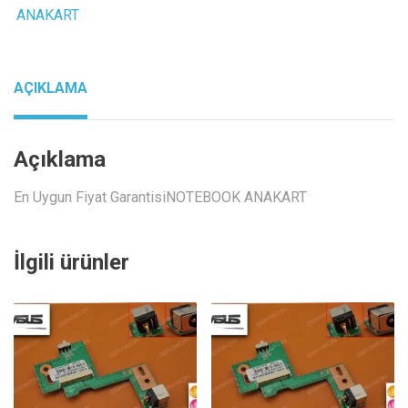
Dc
ANAKART
Jack
board
sıfır
AÇIKLAMA
orjınal
adet
Açıklama
En Uygun Fiyat GarantisiNOTEBOOK ANAKART
İlgili ürünler