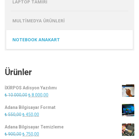
LAPTOP TAMIRI
MULTIMEDYA ÜRÜNLERI
NOTEBOOK ANAKART
Ürünler
İXİRPOS Adisyon Yazılımı
Orijinal
Şu
₺
10.000,00
₺
8.000,00
fiyat:
andaki
Adana Bilgisayar Format
₺ 10.000,00.
fiyat:
Orijinal
Şu
₺
550,00
₺
450,00
₺ 8.000,00.
fiyat:
andaki
Adana Bilgisayar Temizleme
₺ 550,00.
fiyat:
Orijinal
Şu
₺
900,00
₺
750,00
₺ 450,00.