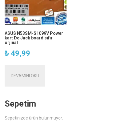
ASUS N53SM-S1099V Power
kart Dc Jack board sıfır
orjınal
₺
49,99
DEVAMINI OKU
Sepetim
Sepetinizde ürün bulunmuyor.