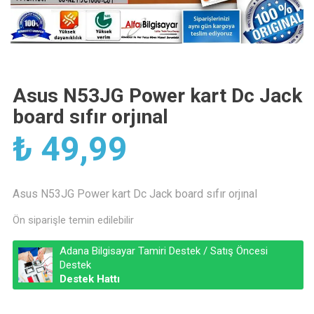
Asus N53JG Power kart Dc Jack
board sıfır orjınal
₺
49,99
Asus N53JG Power kart Dc Jack board sıfır orjınal
Ön siparişle temin edilebilir
Adana Bilgisayar Tamiri Destek / Satış Öncesi
Destek
Destek Hattı