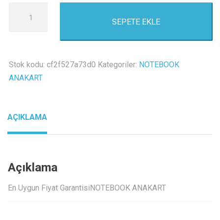
Asus
SEPETE EKLE
N53JG
Power
kart
Dc
Stok kodu:
cf2f527a73d0
Kategoriler:
NOTEBOOK
Jack
ANAKART
board
sıfır
orjınal
AÇIKLAMA
adet
Açıklama
En Uygun Fiyat GarantisiNOTEBOOK ANAKART