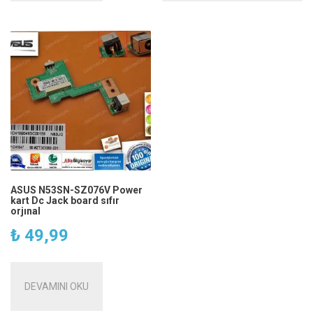
ASUS N53SN-SZ076V Power
kart Dc Jack board sıfır
orjınal
₺
49,99
DEVAMINI OKU