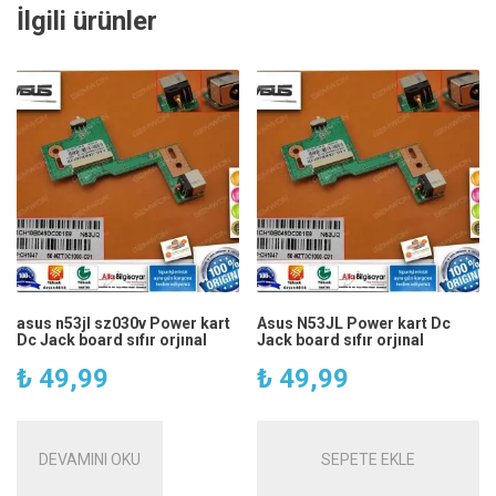
İlgili ürünler
asus n53jl sz030v Power kart
Asus N53JL Power kart Dc
Dc Jack board sıfır orjınal
Jack board sıfır orjınal
₺
49,99
₺
49,99
DEVAMINI OKU
SEPETE EKLE