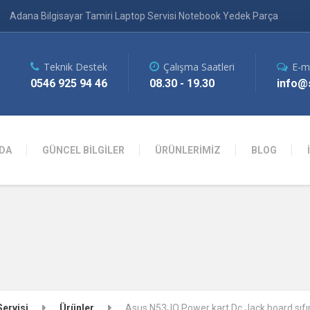
Adana Bilgisayar Tamiri Laptop Servisi Notebook Yedek Parça
Teknik Destek
Çalışma Saatleri
E-m
0546 925 94 46
08.30 - 19.30
info@s
DA
GÜNCEL BİLGİLER
ÜRÜNLERİMİZ
BLOG
Servisi
Ürünler
Asus N53JQ Power kart Dc Jack board sıfır 