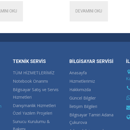
MINI OKU
DEVAMINI OKU
TEKNİK SERVİS
BİLGİSAYAR SERVİSİ
İ
TÜM HİZMETLERİMİZ
Anasayfa
Ka
Notebook Onarımı
Hizmetlerimiz
Bilgisayar Satış ve Servis
Hakkımızda
Hizmetleri
Güncel Bilgiler
Danışmanlık Hizmetleri
m
İletişim Bilgileri
Özel Yazılım Projeleri
Bilgisayar Tamiri Adana
Sunucu Kurulumu &
Çukurova
Bakımı