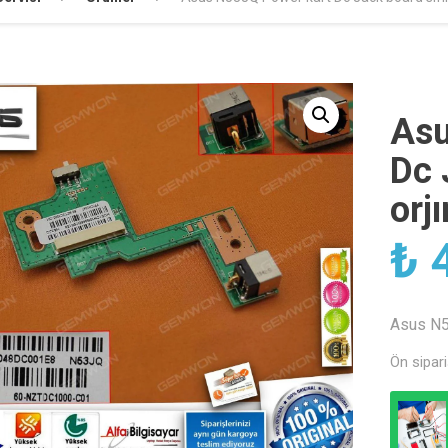
Asu
Dc 
orjı
₺
4
Asus N53
Ön sipari