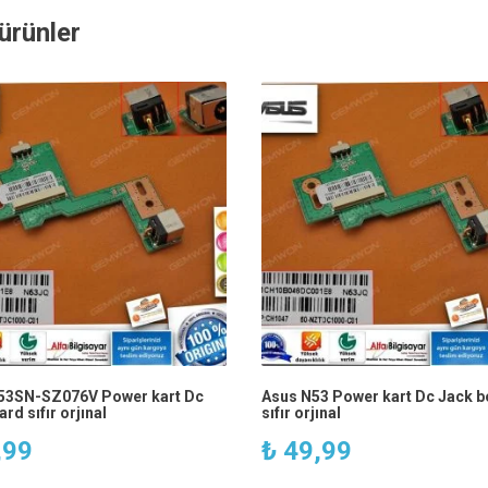
i ürünler
53SN-SZ076V Power kart Dc
Asus N53 Power kart Dc Jack b
rd sıfır orjınal
sıfır orjınal
,99
₺
49,99