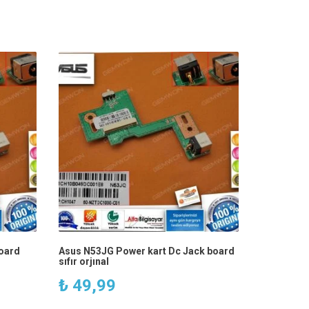
oard
Asus N53JG Power kart Dc Jack board
sıfır orjınal
₺
49,99