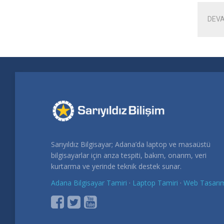
DEVA
Sarıyıldız Bilgisayar; Adana’da laptop ve masaüstü
bilgisayarlar için arıza tespiti, bakım, onarım, veri
kurtarma ve yerinde teknik destek sunar.
Adana Bilgisayar Tamiri
·
Laptop Tamiri
·
Web Tasarı