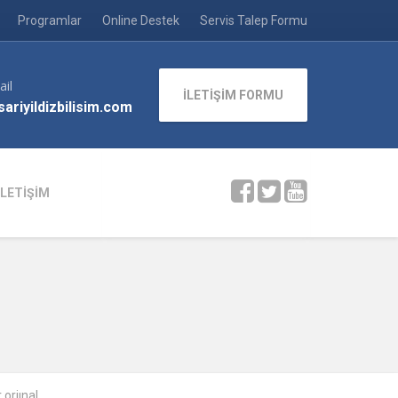
Programlar
Online Destek
Servis Talep Formu
ail
İLETİŞİM FORMU
ariyildizbilisim.com
İLETİŞİM
orjınal