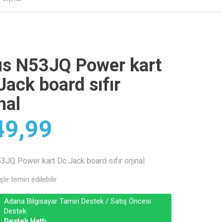
s N53JQ Power kart
Jack board sıfır
nal
9,99
JQ Power kart Dc Jack board sıfır orjınal
şle temin edilebilir
Adana Bilgisayar Tamiri Destek / Satış Öncesi
Destek
Destek Hattı