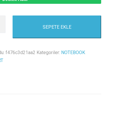
SEPETE EKLE
du:
f476c3d21aa2
Kategoriler:
NOTEBOOK
RT