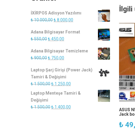
İlgil
İXİRPOS Adisyon Yazılımı
Orijinal
Şu
₺
10.000,00
₺
8.000,00
fiyat:
andaki
Adana Bilgisayar Format
₺ 10.000,00.
fiyat:
Orijinal
Şu
₺
550,00
₺
450,00
₺ 8.000,00.
fiyat:
andaki
Adana Bilgisayar Temizleme
₺ 550,00.
fiyat:
Orijinal
Şu
₺
900,00
₺
750,00
₺ 450,00.
fiyat:
andaki
Laptop Şarj Girişi (Power Jack)
₺ 900,00.
fiyat:
Tamiri & Değişimi
₺ 750,00.
Orijinal
Şu
₺
1.500,00
₺
1.250,00
fiyat:
andaki
Laptop Menteşe Tamiri &
₺ 1.500,00.
fiyat:
Değişimi
₺ 1.250,00.
Orijinal
Şu
₺
1.500,00
₺
1.400,00
ASUS N
fiyat:
andaki
Jack boa
₺ 1.500,00.
fiyat:
₺
49
₺ 1.400,00.