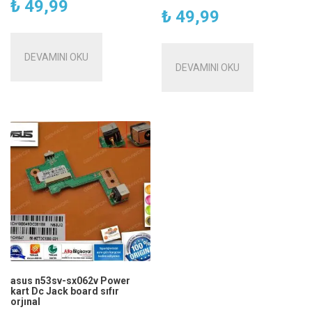
₺
49,99
₺
49,99
DEVAMINI OKU
DEVAMINI OKU
asus n53sv-sx062v Power
kart Dc Jack board sıfır
orjınal