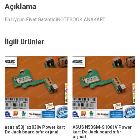
Açıklama
En Uygun Fiyat GarantisiNOTEBOOK ANAKART
İlgili ürünler
asus n53jl sz030v Power kart
ASUS N53SM-S1061V Power
Dc Jack board sıfır orjınal
kart Dc Jack board sıfır
orjınal