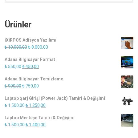
Ürünler
İXİRPOS Adisyon Yazılımı
Orijinal
Şu
₺
10.000,00
₺
8.000,00
fiyat:
andaki
Adana Bilgisayar Format
₺ 10.000,00.
fiyat:
Orijinal
Şu
₺
550,00
₺
450,00
₺ 8.000,00.
fiyat:
andaki
Adana Bilgisayar Temizleme
₺ 550,00.
fiyat:
Orijinal
Şu
₺
900,00
₺
750,00
₺ 450,00.
fiyat:
andaki
Laptop Şarj Girişi (Power Jack) Tamiri & Değişimi
₺ 900,00.
fiyat:
Orijinal
Şu
₺
1.500,00
₺
1.250,00
₺ 750,00.
fiyat:
andaki
Laptop Menteşe Tamiri & Değişimi
₺ 1.500,00.
fiyat:
Orijinal
Şu
₺
1.500,00
₺
1.400,00
₺ 1.250,00.
fiyat:
andaki