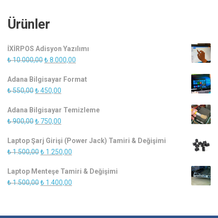
Ürünler
İXİRPOS Adisyon Yazılımı
Orijinal
Şu
₺
10.000,00
₺
8.000,00
fiyat:
andaki
Adana Bilgisayar Format
₺ 10.000,00.
fiyat:
Orijinal
Şu
₺
550,00
₺
450,00
₺ 8.000,00.
fiyat:
andaki
Adana Bilgisayar Temizleme
₺ 550,00.
fiyat:
Orijinal
Şu
₺
900,00
₺
750,00
₺ 450,00.
fiyat:
andaki
Laptop Şarj Girişi (Power Jack) Tamiri & Değişimi
₺ 900,00.
fiyat:
Orijinal
Şu
₺
1.500,00
₺
1.250,00
₺ 750,00.
fiyat:
andaki
Laptop Menteşe Tamiri & Değişimi
₺ 1.500,00.
fiyat:
Orijinal
Şu
₺
1.500,00
₺
1.400,00
₺ 1.250,00.
fiyat:
andaki
₺ 1.500,00.
fiyat:
₺ 1.400,00.