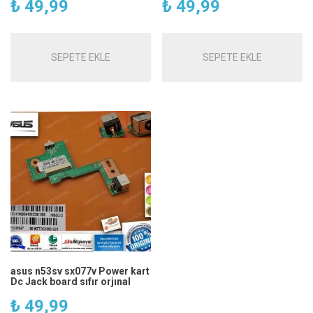
₺
49,99
₺
49,99
SEPETE EKLE
SEPETE EKLE
asus n53sv sx077v Power kart
Dc Jack board sıfır orjınal
₺
49,99