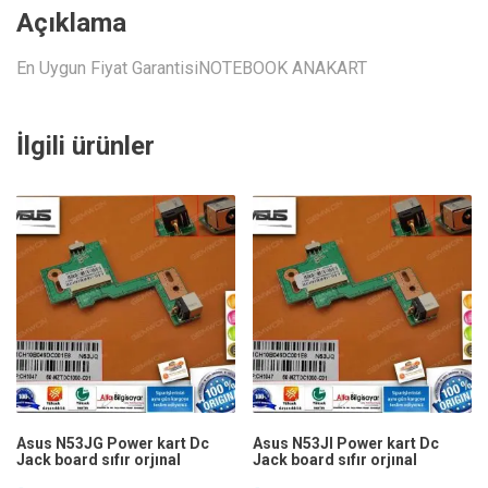
Açıklama
En Uygun Fiyat GarantisiNOTEBOOK ANAKART
İlgili ürünler
Asus N53JG Power kart Dc
Asus N53JI Power kart Dc
Jack board sıfır orjınal
Jack board sıfır orjınal