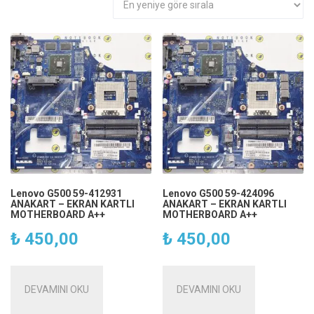
göre
sıralandı
Lenovo G500 59-412931
Lenovo G500 59-424096
ANAKART – EKRAN KARTLI
ANAKART – EKRAN KARTLI
MOTHERBOARD A++
MOTHERBOARD A++
₺
450,00
₺
450,00
DEVAMINI OKU
DEVAMINI OKU