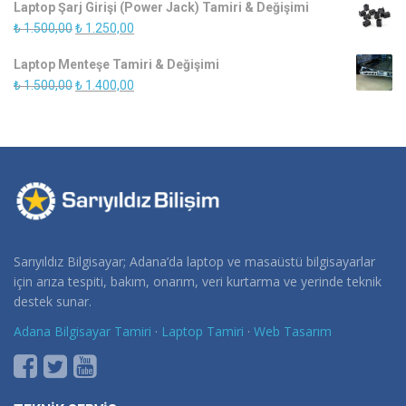
Laptop Şarj Girişi (Power Jack) Tamiri & Değişimi
₺ 900,00.
fiyat:
Orijinal
Şu
₺
1.500,00
₺
1.250,00
₺ 750,00.
fiyat:
andaki
Laptop Menteşe Tamiri & Değişimi
₺ 1.500,00.
fiyat:
Orijinal
Şu
₺
1.500,00
₺
1.400,00
₺ 1.250,00.
fiyat:
andaki
₺ 1.500,00.
fiyat:
₺ 1.400,00.
Sarıyıldız Bilgisayar; Adana’da laptop ve masaüstü bilgisayarlar
için arıza tespiti, bakım, onarım, veri kurtarma ve yerinde teknik
destek sunar.
Adana Bilgisayar Tamiri
·
Laptop Tamiri
·
Web Tasarım