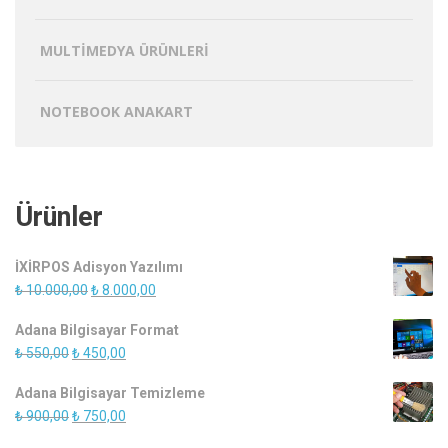
MULTIMEDYA ÜRÜNLERI
NOTEBOOK ANAKART
Ürünler
İXİRPOS Adisyon Yazılımı
Orijinal
Şu
₺
10.000,00
₺
8.000,00
fiyat:
andaki
Adana Bilgisayar Format
₺ 10.000,00.
fiyat:
Orijinal
Şu
₺
550,00
₺
450,00
₺ 8.000,00.
fiyat:
andaki
Adana Bilgisayar Temizleme
₺ 550,00.
fiyat:
Orijinal
Şu
₺
900,00
₺
750,00
₺ 450,00.
fiyat:
andaki