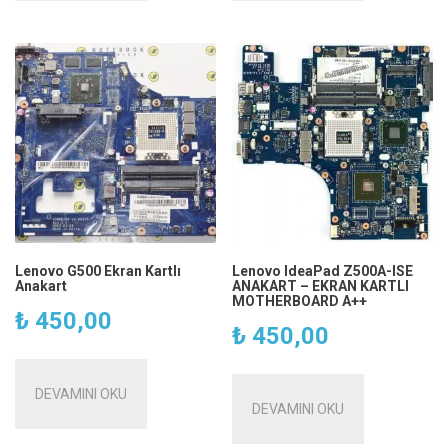
Lenovo G500 Ekran Kartlı
Lenovo IdeaPad Z500A-ISE
Anakart
ANAKART – EKRAN KARTLI
MOTHERBOARD A++
₺
450,00
₺
450,00
DEVAMINI OKU
DEVAMINI OKU