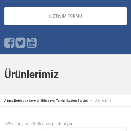
İLETİŞİM FORMU
Ürünlerimiz
Adana Notebook Servisi | Bilgisayar Tamiri | Laptop Servisi
Ürünlerimiz
En
329 sonuçtan 28-36 arası gösteriliyor
yeniye