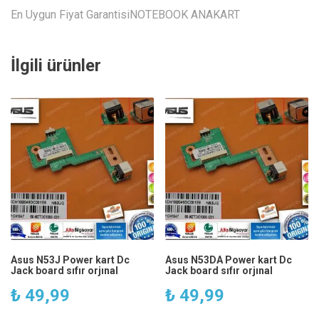
En Uygun Fiyat GarantisiNOTEBOOK ANAKART
İlgili ürünler
Asus N53J Power kart Dc
Asus N53DA Power kart Dc
Jack board sıfır orjınal
Jack board sıfır orjınal
₺
49,99
₺
49,99