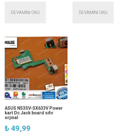
DEVAMINI OKU
DEVAMINI OKU
ASUS N53SV-SX633V Power
kart Dc Jack board sıfır
orjınal
₺
49,99