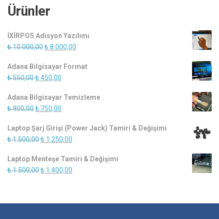
Ürünler
İXİRPOS Adisyon Yazılımı
Orijinal
Şu
₺
10.000,00
₺
8.000,00
fiyat:
andaki
Adana Bilgisayar Format
₺ 10.000,00.
fiyat:
Orijinal
Şu
₺
550,00
₺
450,00
₺ 8.000,00.
fiyat:
andaki
Adana Bilgisayar Temizleme
₺ 550,00.
fiyat:
Orijinal
Şu
₺
900,00
₺
750,00
₺ 450,00.
fiyat:
andaki
Laptop Şarj Girişi (Power Jack) Tamiri & Değişimi
₺ 900,00.
fiyat:
Orijinal
Şu
₺
1.500,00
₺
1.250,00
₺ 750,00.
fiyat:
andaki
Laptop Menteşe Tamiri & Değişimi
₺ 1.500,00.
fiyat:
Orijinal
Şu
₺
1.500,00
₺
1.400,00
₺ 1.250,00.
fiyat:
andaki
₺ 1.500,00.
fiyat:
₺ 1.400,00.