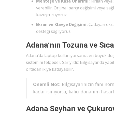
Menteşe ve Kasa Onarımı:
Kırılan veya
verebilir. Orijinal parça değişimi veya s
kavuşturuyoruz.
Ekran ve Klavye Değişimi:
Çatlayan ekra
desteği sağlıyoruz.
Adana’nın Tozuna ve Sıca
Adana’da laptop kullanıyorsanız, en büyük düş
sistemini felç eder. Sarıyıldız Bilgisayar’da yap
ortadan ikiye katlayabilir.
Önemli Not:
Bilgisayarınızın fanı nor
kadar ısınıyorsa, kalıcı donanım hasar
Adana Seyhan ve Çukurov