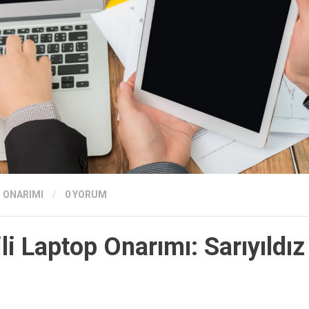
 ONARIMI
/
0 YORUM
i Laptop Onarımı: Sarıyıldız