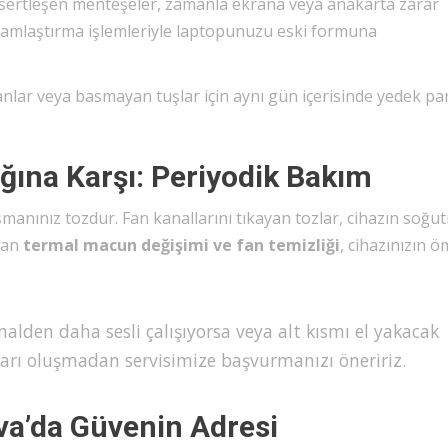
 sertleşen menteşeler, zamanla ekrana veya anakarta zarar
ağlamlaştırma işlemleriyle laptopunuzu eski formuna
nlar veya basmayan tuşlar için aynı gün içerisinde yedek pa
ğına Karşı: Periyodik Bakım
manınız tozdur. Fan kanallarını tıkayan tozlar, cihazın soğu
ılan
termal macun değişimi ve fan temizliği
, cihazınızın 
malden daha sesli çalışıyorsa veya alt kısmı el yakacak
ları oluşmadan servisimize başvurmanızı öneririz.
a’da Güvenin Adresi