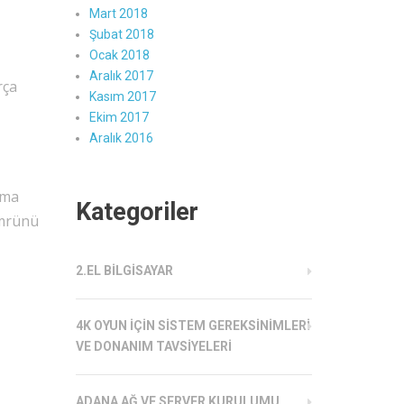
Mart 2018
Şubat 2018
Ocak 2018
Aralık 2017
rça
Kasım 2017
Ekim 2017
Aralık 2016
tma
Kategoriler
ömrünü
2.EL BILGISAYAR
4K OYUN İÇIN SISTEM GEREKSINIMLERI
VE DONANIM TAVSIYELERI
ADANA AĞ VE SERVER KURULUMU