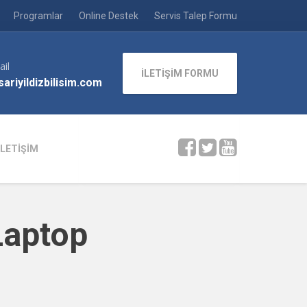
Programlar
Online Destek
Servis Talep Formu
ail
İLETİŞİM FORMU
ariyildizbilisim.com
İLETİŞİM
Laptop