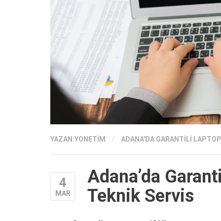
YAZAN:
YONETIM
/
ADANA'DA GARANTILI LAPTOP
Adana’da Garantil
4
Teknik Servis
MAR