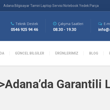
Adana Bilgisayar Tamiri Laptop Servisi Notebook Yedek Parça
Teknik Destek
Çalışma Saatleri
E-m
0546 925 94 46
08.30 - 19.30
info@s
DA
GÜNCEL BİLGİLER
ÜRÜNLERİMİZ
BLOG
>Adana’da Garantili 