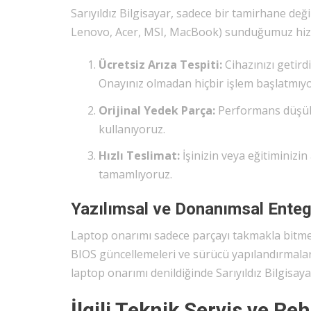
Sarıyıldız Bilgisayar, sadece bir tamirhane değ
Lenovo, Acer, MSI, MacBook) sunduğumuz hizmet
Ücretsiz Arıza Tespiti:
Cihazınızı getird
Onayınız olmadan hiçbir işlem başlatmıy
Orijinal Yedek Parça:
Performans düşükl
kullanıyoruz.
Hızlı Teslimat:
İşinizin veya eğitiminiz
tamamlıyoruz.
Yazılımsal ve Donanımsal Ente
Laptop onarımı sadece parçayı takmakla bitmez.
BIOS güncellemeleri ve sürücü yapılandırmaları
laptop onarımı denildiğinde Sarıyıldız Bilgisay
İlgili Teknik Servis ve Re