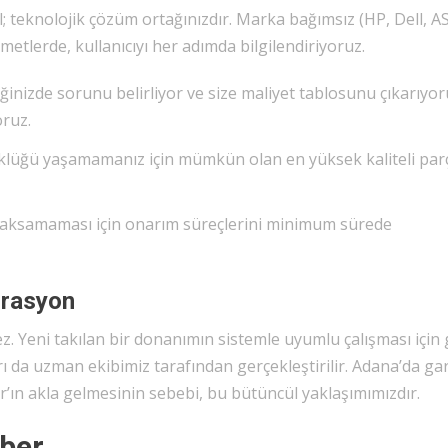
il; teknolojik çözüm ortağınızdır. Marka bağımsız (HP, Dell, A
lerde, kullanıcıyı her adımda bilgilendiriyoruz.
iğinizde sorunu belirliyor ve size maliyet tablosunu çıkarıyor
oruz.
üğü yaşamamanız için mümkün olan en yüksek kaliteli parç
in aksamaması için onarım süreçlerini minimum sürede
grasyon
 Yeni takılan bir donanımın sistemle uyumlu çalışması için 
 da uzman ekibimiz tarafından gerçekleştirilir. Adana’da gar
ar’ın akla gelmesinin sebebi, bu bütüncül yaklaşımımızdır.
hber