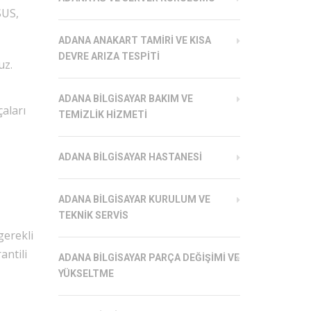
SUS,
ADANA ANAKART TAMIRI VE KISA
DEVRE ARIZA TESPITI
uz.
ADANA BILGISAYAR BAKIM VE
aları
TEMIZLIK HIZMETI
ADANA BILGISAYAR HASTANESI
ADANA BILGISAYAR KURULUM VE
TEKNIK SERVIS
gerekli
antili
ADANA BILGISAYAR PARÇA DEĞIŞIMI VE
YÜKSELTME