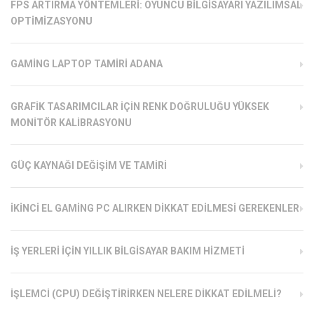
FPS ARTIRMA YÖNTEMLERI: OYUNCU BILGISAYARI YAZILIMSAL
OPTIMIZASYONU
GAMING LAPTOP TAMIRI ADANA
GRAFIK TASARIMCILAR İÇIN RENK DOĞRULUĞU YÜKSEK
MONITÖR KALIBRASYONU
GÜÇ KAYNAĞI DEĞIŞIM VE TAMIRI
İKINCI EL GAMING PC ALIRKEN DIKKAT EDILMESI GEREKENLER
İŞ YERLERI İÇIN YILLIK BILGISAYAR BAKIM HIZMETI
İŞLEMCI (CPU) DEĞIŞTIRIRKEN NELERE DIKKAT EDILMELI?