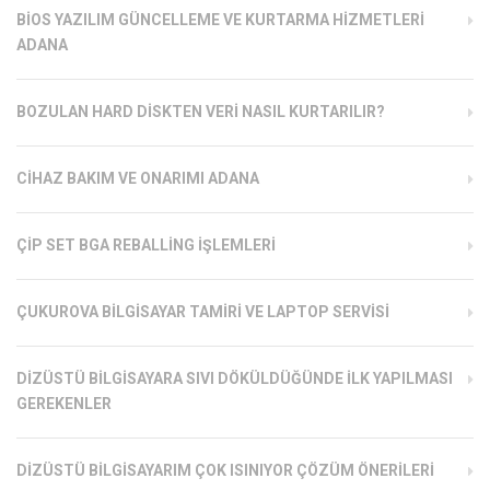
BIOS YAZILIM GÜNCELLEME VE KURTARMA HIZMETLERI
ADANA
BOZULAN HARD DISKTEN VERI NASIL KURTARILIR?
CIHAZ BAKIM VE ONARIMI ADANA
ÇIP SET BGA REBALLING İŞLEMLERI
ÇUKUROVA BILGISAYAR TAMIRI VE LAPTOP SERVISI
DIZÜSTÜ BILGISAYARA SIVI DÖKÜLDÜĞÜNDE İLK YAPILMASI
GEREKENLER
DIZÜSTÜ BILGISAYARIM ÇOK ISINIYOR ÇÖZÜM ÖNERILERI