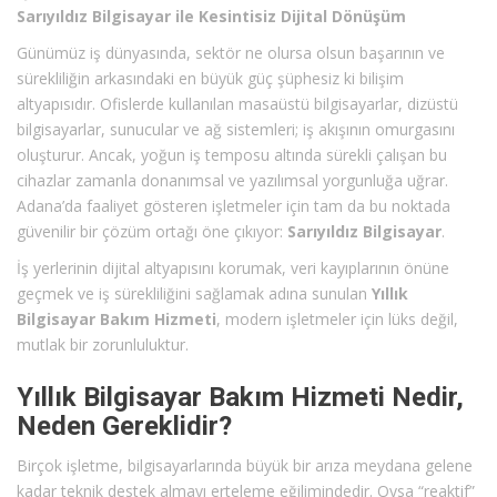
Sarıyıldız Bilgisayar ile Kesintisiz Dijital Dönüşüm
Günümüz iş dünyasında, sektör ne olursa olsun başarının ve
sürekliliğin arkasındaki en büyük güç şüphesiz ki bilişim
altyapısıdır. Ofislerde kullanılan masaüstü bilgisayarlar, dizüstü
bilgisayarlar, sunucular ve ağ sistemleri; iş akışının omurgasını
oluşturur. Ancak, yoğun iş temposu altında sürekli çalışan bu
cihazlar zamanla donanımsal ve yazılımsal yorgunluğa uğrar.
Adana’da faaliyet gösteren işletmeler için tam da bu noktada
güvenilir bir çözüm ortağı öne çıkıyor:
Sarıyıldız Bilgisayar
.
İş yerlerinin dijital altyapısını korumak, veri kayıplarının önüne
geçmek ve iş sürekliliğini sağlamak adına sunulan
Yıllık
Bilgisayar Bakım Hizmeti
, modern işletmeler için lüks değil,
mutlak bir zorunluluktur.
Yıllık Bilgisayar Bakım Hizmeti Nedir,
Neden Gereklidir?
Birçok işletme, bilgisayarlarında büyük bir arıza meydana gelene
kadar teknik destek almayı erteleme eğilimindedir. Oysa “reaktif”