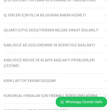
İŞ İSTASYONU TOPLAMA VE DONANIM OPTIMIZASYONU
İŞ YERLERI İÇIN YILLIK BILGISAYAR BAKIM HIZMETI
İŞLEMCI (CPU) DEĞIŞTIRIRKEN NELERE DIKKAT EDILMELI?
KABLOSUZ AĞ GÜÇLENDIRME VE KESINTISIZ BAĞLANTI
KABLOSUZ MOUSE VE KLAVYE BAĞLANTI PROBLEMLERI
ÇÖZÜMÜ
KIRIK LAPTOP EKRANI DEĞIŞIMI
KURUMSAL FIRMALAR İÇIN FIREWALL KURULUMU ADANA
Whatsapp Destek Hattı