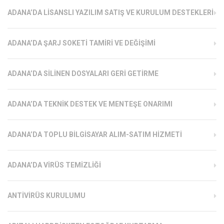
ADANA’DA LISANSLI YAZILIM SATIŞ VE KURULUM DESTEKLERI
ADANA’DA ŞARJ SOKETI TAMIRI VE DEĞIŞIMI
ADANA’DA SILINEN DOSYALARI GERI GETIRME
ADANA’DA TEKNIK DESTEK VE MENTEŞE ONARIMI
ADANA’DA TOPLU BILGISAYAR ALIM-SATIM HIZMETI
ADANA’DA VIRÜS TEMIZLIĞI
ANTIVIRÜS KURULUMU