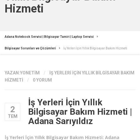
Hizmeti
Adana Notebook Servisi | Bilgisayar Tamiri | Laptop Servisi
Bilgisayar Sorunları ve Çözümleri
İş Yerleri İçin Yıllık Bilgisayar Bakım Hizmeti
YAZAN:
YONETIM
/
İŞ YERLERI İÇIN YILLIK BILGISAYAR BAKIM
HIZMETI
/
0 YORUM
İş Yerleri İçin Yıllık
2
Bilgisayar Bakım Hizmeti |
TEM
Adana Sarıyıldız
İş Yerleri İçin Yıllık Bilgisayar Bakım Hizmeti: Adana