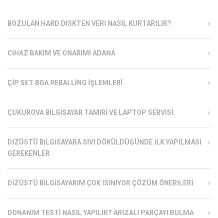
BOZULAN HARD DISKTEN VERI NASIL KURTARILIR?
CIHAZ BAKIM VE ONARIMI ADANA
ÇIP SET BGA REBALLING İŞLEMLERI
ÇUKUROVA BILGISAYAR TAMIRI VE LAPTOP SERVISI
DIZÜSTÜ BILGISAYARA SIVI DÖKÜLDÜĞÜNDE İLK YAPILMASI
GEREKENLER
DIZÜSTÜ BILGISAYARIM ÇOK ISINIYOR ÇÖZÜM ÖNERILERI
DONANIM TESTI NASIL YAPILIR? ARIZALI PARÇAYI BULMA