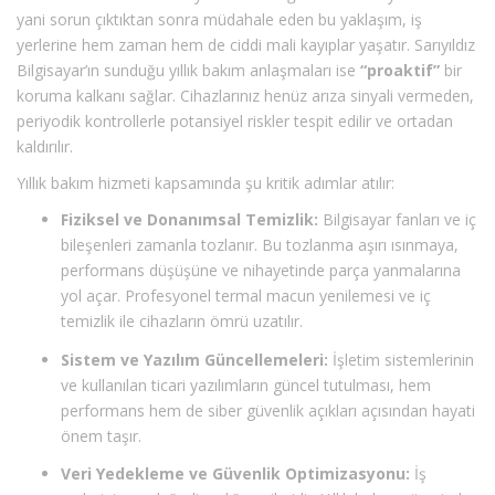
yani sorun çıktıktan sonra müdahale eden bu yaklaşım, iş
yerlerine hem zaman hem de ciddi mali kayıplar yaşatır. Sarıyıldız
Bilgisayar’ın sunduğu yıllık bakım anlaşmaları ise
“proaktif”
bir
koruma kalkanı sağlar. Cihazlarınız henüz arıza sinyali vermeden,
periyodik kontrollerle potansiyel riskler tespit edilir ve ortadan
kaldırılır.
Yıllık bakım hizmeti kapsamında şu kritik adımlar atılır:
Fiziksel ve Donanımsal Temizlik:
Bilgisayar fanları ve iç
bileşenleri zamanla tozlanır. Bu tozlanma aşırı ısınmaya,
performans düşüşüne ve nihayetinde parça yanmalarına
yol açar. Profesyonel termal macun yenilemesi ve iç
temizlik ile cihazların ömrü uzatılır.
Sistem ve Yazılım Güncellemeleri:
İşletim sistemlerinin
ve kullanılan ticari yazılımların güncel tutulması, hem
performans hem de siber güvenlik açıkları açısından hayati
önem taşır.
Veri Yedekleme ve Güvenlik Optimizasyonu:
İş