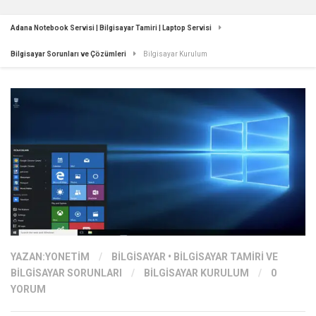
Adana Notebook Servisi | Bilgisayar Tamiri | Laptop Servisi
Bilgisayar Sorunları ve Çözümleri
Bilgisayar Kurulum
YAZAN:
YONETIM
/
BILGISAYAR
•
BILGISAYAR TAMIRI VE
BILGISAYAR SORUNLARI
/
BILGISAYAR KURULUM
/
0
YORUM