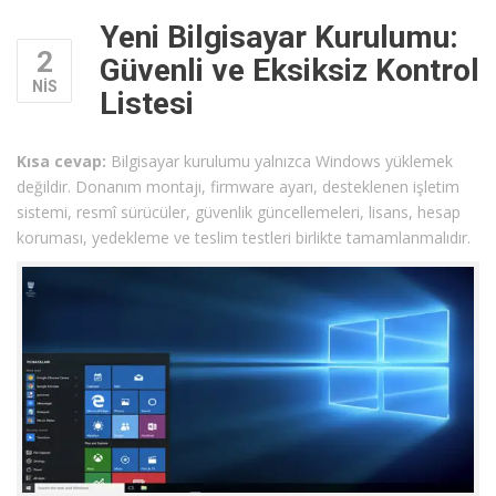
Yeni Bilgisayar Kurulumu:
2
Güvenli ve Eksiksiz Kontrol
NIS
Listesi
Kısa cevap:
Bilgisayar kurulumu yalnızca Windows yüklemek
değildir. Donanım montajı, firmware ayarı, desteklenen işletim
sistemi, resmî sürücüler, güvenlik güncellemeleri, lisans, hesap
koruması, yedekleme ve teslim testleri birlikte tamamlanmalıdır.