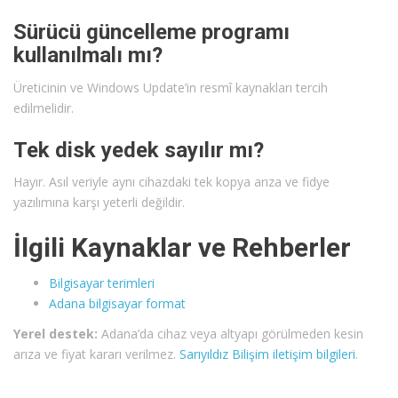
Sürücü güncelleme programı
kullanılmalı mı?
Üreticinin ve Windows Update’in resmî kaynakları tercih
edilmelidir.
Tek disk yedek sayılır mı?
Hayır. Asıl veriyle aynı cihazdaki tek kopya arıza ve fidye
yazılımına karşı yeterli değildir.
İlgili Kaynaklar ve Rehberler
Bilgisayar terimleri
Adana bilgisayar format
Yerel destek:
Adana’da cihaz veya altyapı görülmeden kesin
arıza ve fiyat kararı verilmez.
Sarıyıldız Bilişim iletişim bilgileri
.