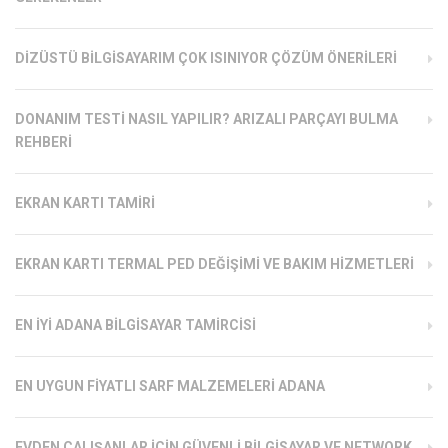
DIZÜSTÜ BILGISAYARIM ÇOK ISINIYOR ÇÖZÜM ÖNERILERI
DONANIM TESTI NASIL YAPILIR? ARIZALI PARÇAYI BULMA
REHBERI
EKRAN KARTI TAMIRI
EKRAN KARTI TERMAL PED DEĞIŞIMI VE BAKIM HIZMETLERI
EN İYI ADANA BILGISAYAR TAMIRCISI
EN UYGUN FIYATLI SARF MALZEMELERI ADANA
EVDEN ÇALIŞANLAR İÇIN GÜVENLI BILGISAYAR VE NETWORK