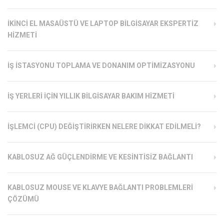
İKINCI EL MASAÜSTÜ VE LAPTOP BILGISAYAR EKSPERTIZ
HIZMETI
İŞ İSTASYONU TOPLAMA VE DONANIM OPTIMIZASYONU
İŞ YERLERI İÇIN YILLIK BILGISAYAR BAKIM HIZMETI
İŞLEMCI (CPU) DEĞIŞTIRIRKEN NELERE DIKKAT EDILMELI?
KABLOSUZ AĞ GÜÇLENDIRME VE KESINTISIZ BAĞLANTI
KABLOSUZ MOUSE VE KLAVYE BAĞLANTI PROBLEMLERI
ÇÖZÜMÜ