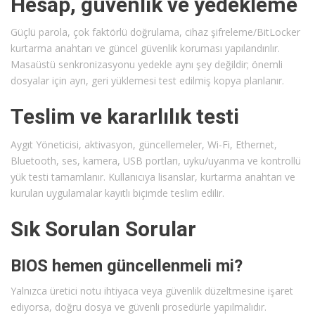
Hesap, güvenlik ve yedekleme
Güçlü parola, çok faktörlü doğrulama, cihaz şifreleme/BitLocker
kurtarma anahtarı ve güncel güvenlik koruması yapılandırılır.
Masaüstü senkronizasyonu yedekle aynı şey değildir; önemli
dosyalar için ayrı, geri yüklemesi test edilmiş kopya planlanır.
Teslim ve kararlılık testi
Aygıt Yöneticisi, aktivasyon, güncellemeler, Wi-Fi, Ethernet,
Bluetooth, ses, kamera, USB portları, uyku/uyanma ve kontrollü
yük testi tamamlanır. Kullanıcıya lisanslar, kurtarma anahtarı ve
kurulan uygulamalar kayıtlı biçimde teslim edilir.
Sık Sorulan Sorular
BIOS hemen güncellenmeli mi?
Yalnızca üretici notu ihtiyaca veya güvenlik düzeltmesine işaret
ediyorsa, doğru dosya ve güvenli prosedürle yapılmalıdır.