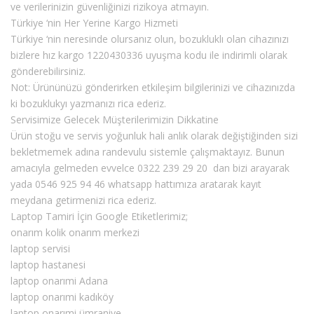
ve verilerinizin güvenliğinizi rizikoya atmayın.
Türkiye ‘nin Her Yerine Kargo Hizmeti
Türkiye ‘nin neresinde olursanız olun, bozukluklı olan cihazınızı
bizlere hız kargo 1220430336 uyuşma kodu ile indirimli olarak
gönderebilirsiniz.
Not: Ürününüzü gönderirken etkileşim bilgilerinizi ve cihazınızda
ki bozuklukyı yazmanızı rica ederiz.
Servisimize Gelecek Müşterilerimizin Dikkatine
Ürün stoğu ve servis yoğunluk hali anlık olarak değiştiğinden sizi
bekletmemek adına randevulu sistemle çalışmaktayız. Bunun
amacıyla gelmeden evvelce 0322 239 29 20 dan bizi arayarak
yada 0546 925 94 46 whatsapp hattımıza aratarak kayıt
meydana getirmenizi rica ederiz.
Laptop Tamiri İçin Google Etiketlerimiz;
onarım kolik onarım merkezi
laptop servisi
laptop hastanesi
laptop onarımi Adana
laptop onarımi kadıköy
laptop onarımi ümraniye