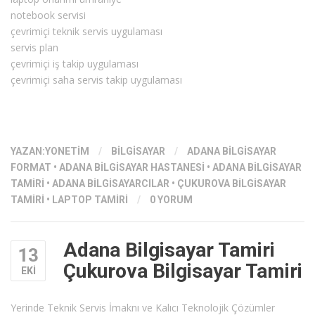
notebook servisi
çevrimiçi teknik servis uygulaması
servis plan
çevrimiçi iş takip uygulaması
çevrimiçi saha servis takip uygulaması
YAZAN:
YONETIM
/
BILGISAYAR
/
ADANA BILGISAYAR
FORMAT
•
ADANA BILGISAYAR HASTANESI
•
ADANA BILGISAYAR
TAMIRI
•
ADANA BILGISAYARCILAR
•
ÇUKUROVA BILGISAYAR
TAMIRI
•
LAPTOP TAMIRI
/
0 YORUM
Adana Bilgisayar Tamiri
13
Çukurova Bilgisayar Tamiri
EKI
Yerinde Teknik Servis İmaknı ve Kalıcı Teknolojik Çözümler