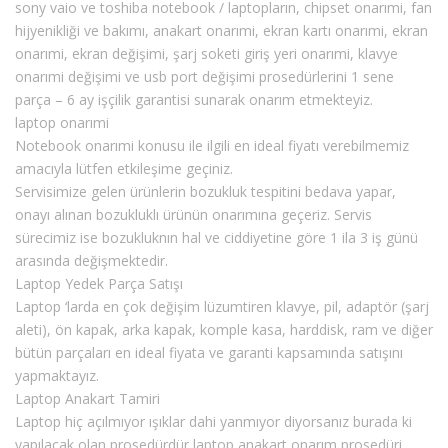
sony vaio ve toshiba notebook / laptopların, chipset onarımi, fan
hijyenikliği ve bakımı, anakart onarımi, ekran kartı onarımi, ekran
onarımi, ekran değişimi, şarj soketi giriş yeri onarımi, klavye
onarımi değişimi ve usb port değişimi prosedürlerini 1 sene
parça – 6 ay işçilik garantisi sunarak onarım etmekteyiz.
laptop onarımi
Notebook onarımi konusu ile ilgili en ideal fiyatı verebilmemiz
amacıyla lütfen etkileşime geçiniz.
Servisimize gelen ürünlerin bozukluk tespitini bedava yapar,
onayı alınan bozukluklı ürünün onarımına geçeriz. Servis
sürecimiz ise bozukluknın hal ve ciddiyetine göre 1 ila 3 iş günü
arasında değişmektedir.
Laptop Yedek Parça Satışı
Laptop ‘larda en çok değişim lüzumtiren klavye, pil, adaptör (şarj
aleti), ön kapak, arka kapak, komple kasa, harddisk, ram ve diğer
bütün parçaları en ideal fiyata ve garanti kapsamında satışını
yapmaktayız.
Laptop Anakart Tamiri
Laptop hiç açılmıyor ışıklar dahi yanmıyor diyorsanız burada ki
yapılacak olan prosedürdür laptop anakart onarım prosedüri.