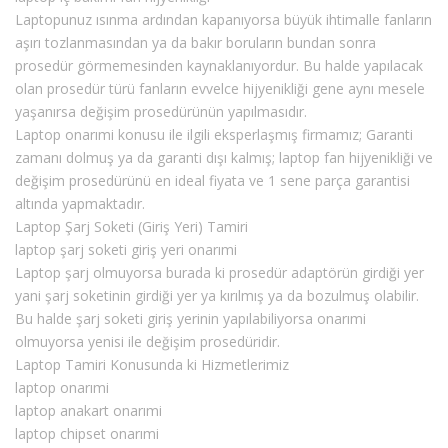
Laptopunuz ısınma ardından kapanıyorsa büyük ihtimalle fanların
aşırı tozlanmasından ya da bakır boruların bundan sonra
prosedür görmemesinden kaynaklanıyordur. Bu halde yapılacak
olan prosedür türü fanların evvelce hijyenikliği gene aynı mesele
yaşanırsa değişim prosedürünün yapılmasıdır.
Laptop onarımi konusu ile ilgili eksperlaşmış firmamız; Garanti
zamanı dolmuş ya da garanti dışı kalmış; laptop fan hijyenikliği ve
değişim prosedürünü en ideal fiyata ve 1 sene parça garantisi
altında yapmaktadır.
Laptop Şarj Soketi (Giriş Yeri) Tamiri
laptop şarj soketi giriş yeri onarımi
Laptop şarj olmuyorsa burada ki prosedür adaptörün girdiği yer
yani şarj soketinin girdiği yer ya kırılmış ya da bozulmuş olabilir.
Bu halde şarj soketi giriş yerinin yapılabiliyorsa onarımi
olmuyorsa yenisi ile değişim prosedüridir.
Laptop Tamiri Konusunda ki Hizmetlerimiz
laptop onarımi
laptop anakart onarımi
laptop chipset onarımi