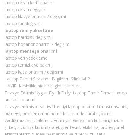
laptop ekran kartı onarımi
laptop ekran değişimi
laptop klavye onarımi / değişimi
laptop fan değişimi
laptop ram yükseltme
laptop harddisk değişimi
laptop hoparlör onarımi / değişimi
laptop menteşe onarımi
laptop veri yedekleme
laptop temizlik ve bakımı
laptop kasa onarımi / değişimi
Laptop Tamiri Sırasında Bilgilerim Silinir Mi ?
HAYIR. Kesinlikle hiç bir bilginiz silinmez.
Tavsiye Edilmiş Uygun Fiyatlı En İyi Laptop Tamir Firmasılaptop
anakart onarımi
Tavsiye edilmiş ideal fiyatlı en iyi laptop onarım firması ünvanını,
biz değil, problemlerine hem ideal hemde süratli çözüm
verdiğimiz müşterilerimiz vermiştir. Gerek son kullanıcı, lüzum
şirket, lüzumse kurumlara eksper teknik ekibimiz, profesyonel
ekipmanlarımız, ideal fiyatlarımız ve güler yüzlü satış