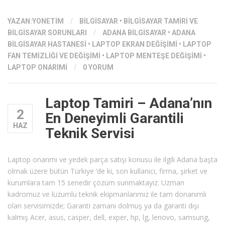
YAZAN:
YONETIM
/
BILGISAYAR
•
BILGISAYAR TAMIRI VE
BILGISAYAR SORUNLARI
/
ADANA BILGISAYAR
•
ADANA
BILGISAYAR HASTANESI
•
LAPTOP EKRAN DEĞIŞIMI
•
LAPTOP
FAN TEMIZLIĞI VE DEĞIŞIMI
•
LAPTOP MENTEŞE DEĞIŞIMI
•
LAPTOP ONARIMI
/
0 YORUM
Laptop Tamiri – Adana’nın
2
En Deneyimli Garantili
HAZ
Teknik Servisi
Laptop onarımı ve yedek parça satışı konusu ile ilgili Adana başta
olmak üzere bütün Türkiye ‘de ki, son kullanıcı, firma, şirket ve
kurumlara tam 15 senedir çözüm sunmaktayız. Uzman
kadromuz ve lüzumlu teknik ekipmanlarımız ile tam donanımlı
olan servisimizde; Garanti zamanı dolmuş ya da garanti dışı
kalmış Acer, asus, casper, dell, exper, hp, lg, lenovo, samsung,