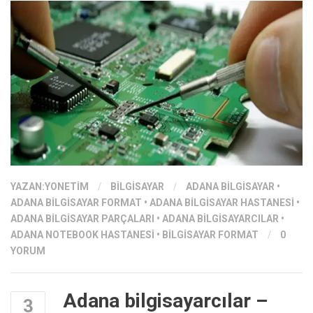
YAZAN:
YONETIM
/
BILGISAYAR
/
ADANA BILGISAYAR
•
ADANA BILGISAYAR FORMAT
•
ADANA BILGISAYAR HASTANESI
•
ADANA BILGISAYAR PARÇALARI
•
ADANA BILGISAYARCILAR
•
ADANA NOTEBOOK HASTANESI
•
BILGISAYAR FORMAT
/
0
YORUM
Adana bilgisayarcılar –
3