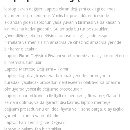
laptop ekran değişimiLaptop ekran değişimi çok ilgi edilmesi
lüzumen bir prosedürdür. Yanlış bir prosedür neticesinde
ekrandan giden kablonun yada yuvanın kırılması ya da kasanın
kırılmasına kadar gidebilir. Bu amaçla bu tür bozuklukları
güvendiğiniz, ekran değişimi konusu ile ilgili işinde eksper
firmalara vermeniz sizin amacıyla ve cihazınız amacıyla yerinde
bir karar olacaktır.
Laptop Ekran Değişimi Fiyatını verebilmemiz amacıyla model no
bilmemiz lüzumludir.
Laptop Menteşe Değişimi – Tamiri
Laptop kapak açılmıyor ya da kapak yerinde durmuyorsa
buradaki yapılacak prosedür menteşelerin olabiliyorsa onarımi
olmuyorsa yenisi ile değişme prosedüridir.
Laptop onarımi konusu ile ilgili eksperlaşmış firmamız; Garanti
zamanı dolmuş ya da garanti dışı kalmış; laptop menteşe
değişim prosedürünü en ideal fiyata ve 1 sene parça, 6 ay işçilik
garantisi altında yapmaktadır.
Laptop Fan Temizliği ve Değişimi
laptop iç bakımı fan hijyenikliği