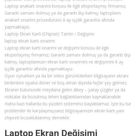
Laptop anakart onarımi konusu ile ilgili eksperlaşmış firmamız;
Garanti zamanı dolmuş ya da garanti dışı kalmış; laptopların
anakart onarımi prosedürünü 6 ay işçilik garantisi altında
yapmaktayız.
Laptop Ekran Kartı (Chipset) Tamiri / Değişimi
laptop ekran kartı onarımi
Laptop ekran kartı onarımi ve değişimi konusu ile ilgili
eksperlaşmış firmamız; Garanti zamanı dolmuş ya da garanti dışı
kalmış; laptoplarınızın ekran kartı onarımini ve değişimini 6 ay
işçilik garantisi altında yapmaktayız.
Oyun oynarken ya da bir video görüntülerken bilgisayarın ekranı
birdenbire siyaha döner ve boş ekran dışında hiçbir şey gelmez.
Ekranın bütününde meydana gelen dikey – yatay çizgiler ya da
noktalar da bozulmuş lehim bağlantılarından kaynaklanabilir.
Hatta bazı hallarda bu yüzden sisteminiz başlatılamaz. İşte bu tür
problemler ile karşılaşmışsanız bilgisayarınızın ekran kartı yani
chipseti bozukluklanmış demektir.
Laptop Ekran Değişimi