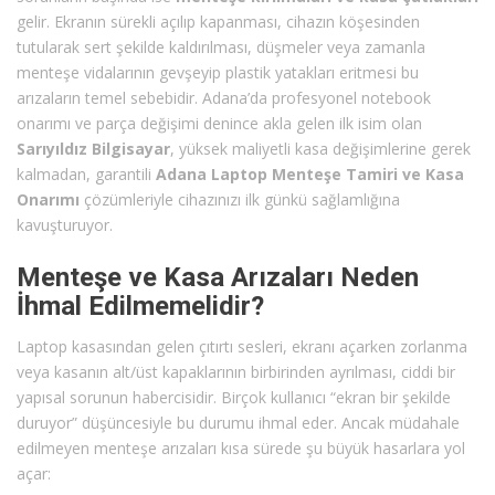
gelir. Ekranın sürekli açılıp kapanması, cihazın köşesinden
tutularak sert şekilde kaldırılması, düşmeler veya zamanla
menteşe vidalarının gevşeyip plastik yatakları eritmesi bu
arızaların temel sebebidir. Adana’da profesyonel notebook
onarımı ve parça değişimi denince akla gelen ilk isim olan
Sarıyıldız Bilgisayar
, yüksek maliyetli kasa değişimlerine gerek
kalmadan, garantili
Adana Laptop Menteşe Tamiri ve Kasa
Onarımı
çözümleriyle cihazınızı ilk günkü sağlamlığına
kavuşturuyor.
Menteşe ve Kasa Arızaları Neden
İhmal Edilmemelidir?
Laptop kasasından gelen çıtırtı sesleri, ekranı açarken zorlanma
veya kasanın alt/üst kapaklarının birbirinden ayrılması, ciddi bir
yapısal sorunun habercisidir. Birçok kullanıcı “ekran bir şekilde
duruyor” düşüncesiyle bu durumu ihmal eder. Ancak müdahale
edilmeyen menteşe arızaları kısa sürede şu büyük hasarlara yol
açar: