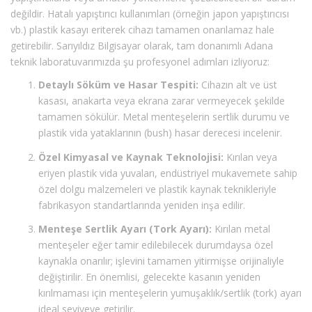
değildir. Hatalı yapıştırıcı kullanımları (örneğin japon yapıştırıcısı
vb.) plastik kasayı eriterek cihazı tamamen onarılamaz hale
getirebilir. Sarıyıldız Bilgisayar olarak, tam donanımlı Adana
teknik laboratuvarımızda şu profesyonel adımları izliyoruz:
Detaylı Söküm ve Hasar Tespiti:
Cihazın alt ve üst
kasası, anakarta veya ekrana zarar vermeyecek şekilde
tamamen sökülür. Metal menteşelerin sertlik durumu ve
plastik vida yataklarının (bush) hasar derecesi incelenir.
Özel Kimyasal ve Kaynak Teknolojisi:
Kırılan veya
eriyen plastik vida yuvaları, endüstriyel mukavemete sahip
özel dolgu malzemeleri ve plastik kaynak teknikleriyle
fabrikasyon standartlarında yeniden inşa edilir.
Menteşe Sertlik Ayarı (Tork Ayarı):
Kırılan metal
menteşeler eğer tamir edilebilecek durumdaysa özel
kaynakla onarılır; işlevini tamamen yitirmişse orijinaliyle
değiştirilir. En önemlisi, gelecekte kasanın yeniden
kırılmaması için menteşelerin yumuşaklık/sertlik (tork) ayarı
ideal seviyeye getirilir.