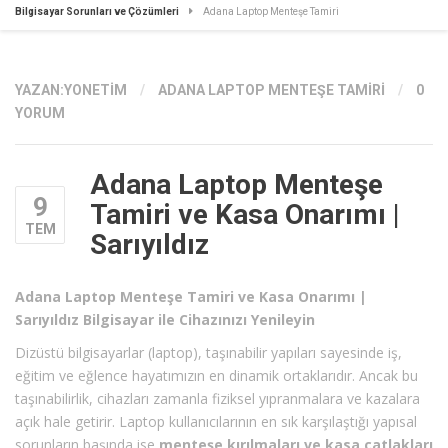
Bilgisayar Sorunları ve Çözümleri
Adana Laptop Menteşe Tamiri
YAZAN:
YONETIM
/
ADANA LAPTOP MENTEŞE TAMIRI
/
0
YORUM
Adana Laptop Menteşe
9
Tamiri ve Kasa Onarımı |
TEM
Sarıyıldız
Adana Laptop Menteşe Tamiri ve Kasa Onarımı |
Sarıyıldız Bilgisayar ile Cihazınızı Yenileyin
Dizüstü bilgisayarlar (laptop), taşınabilir yapıları sayesinde iş,
eğitim ve eğlence hayatımızın en dinamik ortaklarıdır. Ancak bu
taşınabilirlik, cihazları zamanla fiziksel yıpranmalara ve kazalara
açık hale getirir. Laptop kullanıcılarının en sık karşılaştığı yapısal
sorunların başında ise
menteşe kırılmaları ve kasa çatlakları