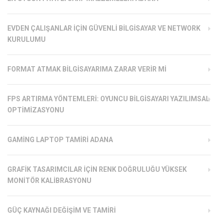
EVDEN ÇALIŞANLAR İÇIN GÜVENLI BILGISAYAR VE NETWORK
KURULUMU
FORMAT ATMAK BILGISAYARIMA ZARAR VERIR MI
FPS ARTIRMA YÖNTEMLERI: OYUNCU BILGISAYARI YAZILIMSAL
OPTIMIZASYONU
GAMING LAPTOP TAMIRI ADANA
GRAFIK TASARIMCILAR İÇIN RENK DOĞRULUĞU YÜKSEK
MONITÖR KALIBRASYONU
GÜÇ KAYNAĞI DEĞIŞIM VE TAMIRI