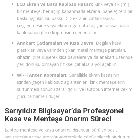
LCD Ekran ve Data Kablosu Hasarı:
Kırık veya sıkışmış
bir menteşe, her açılıp kapanmada ekrana (panele) ters bir
baskı uygular. Bu baskı LCD ekranın çatlamasına,
çizgilenmesine veya ekrana görüntü taşıyan hassas data
kablosunun (flex) kopmasına neden olur.
Anakart Çatlamaları ve Kısa Devre:
Dağılan kasa
plastikleri veya yerinden çıkan metal menteşe parçaları,
cihazın içine düşerek kısa devrelere ya da anakart üzerinde
geri dönüşü olmayan fiziksel çatlaklara yol açabilir.
Wi-Fi Anten Kopmaları:
Genellikle ekran kasasının
içinden geçen kablosuz ağ antenleri, kırık menteşelerin
sürtünmesi sonucu zarar görür ve laptopun internet çekim
gücü tamamen düşer.
Sarıyıldız Bilgisayar’da Profesyonel
Kasa ve Menteşe Onarım Süreci
Laptop menteşe ve kasa onarımı, dışarıdan sürülen basit
yapıştırıcılarla veya amatör yöntemlerle çözülebilecek bir durum