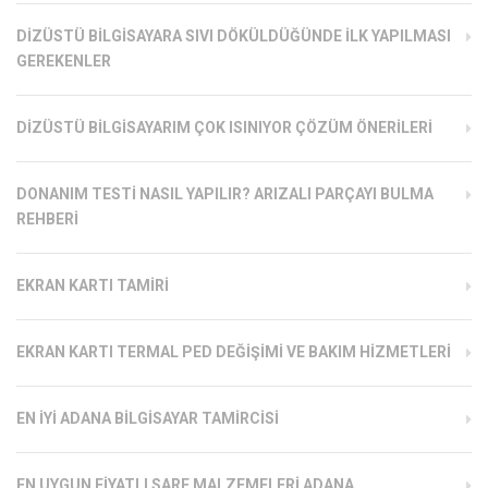
DIZÜSTÜ BILGISAYARA SIVI DÖKÜLDÜĞÜNDE İLK YAPILMASI
GEREKENLER
DIZÜSTÜ BILGISAYARIM ÇOK ISINIYOR ÇÖZÜM ÖNERILERI
DONANIM TESTI NASIL YAPILIR? ARIZALI PARÇAYI BULMA
REHBERI
EKRAN KARTI TAMIRI
EKRAN KARTI TERMAL PED DEĞIŞIMI VE BAKIM HIZMETLERI
EN İYI ADANA BILGISAYAR TAMIRCISI
EN UYGUN FIYATLI SARF MALZEMELERI ADANA