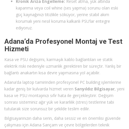
Kronik Arıza Engelleme:
Reset atma, yük altında
kapanma veya coil whine (ses yapma) sorunu olan eski
güç kaynağınızı titizlikle söküyor, yerine stabil akım
korumalı yeni nesil koruma kalkanlı PSU’lar entegre
ediyoruz.
Adana’da Profesyonel Montaj ve Test
Hizmeti
Kasa ve PSU değişimi, karmaşık kablo bağlantıları ve statik
elektrik riski nedeniyle uzmanlık gerektiren bir süreçtir. Yanlış bir
bağlantı anakartın kısa devre yapmasına yol açabilir.
Adana’da laptop tamirinden profesyonel PC building işlemlerine
kadar geniş bir kulvarda hizmet veren
Sarıyıldız Bilgisayar
, yeni
kasa ve PSU montajınızı sıfır hata ile gerçekleştirir. Değişim
sonrası sisteminiz ağır yük ve kararlılık (stres) testlerine tabi
tutularak size sorunsuz bir şekilde teslim edilir.
Bilgisayarınızın daha serin, daha sessiz ve en önemlisi güvende
çalışması için Adana Sarıçam ve çevre bölgelerden teknik