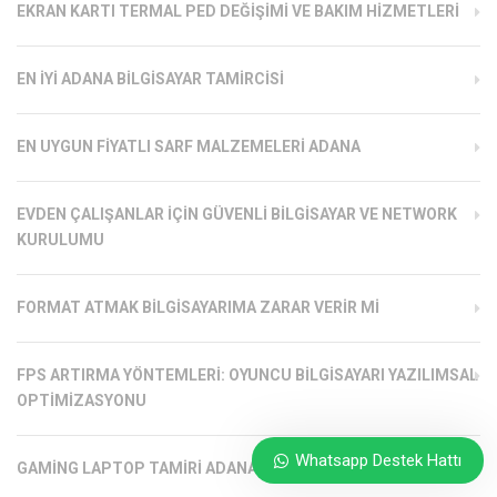
EKRAN KARTI TERMAL PED DEĞIŞIMI VE BAKIM HIZMETLERI
EN İYI ADANA BILGISAYAR TAMIRCISI
EN UYGUN FIYATLI SARF MALZEMELERI ADANA
EVDEN ÇALIŞANLAR İÇIN GÜVENLI BILGISAYAR VE NETWORK
KURULUMU
FORMAT ATMAK BILGISAYARIMA ZARAR VERIR MI
FPS ARTIRMA YÖNTEMLERI: OYUNCU BILGISAYARI YAZILIMSAL
OPTIMIZASYONU
Whatsapp Destek Hattı
GAMING LAPTOP TAMIRI ADANA