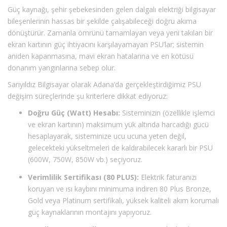
Güç kaynağı, şehir şebekesinden gelen dalgalı elektriği bilgisayar
bileşenlerinin hassas bir şekilde çalışabileceği doğru akıma
dönüştürür. Zamanla ömrünü tamamlayan veya yeni takılan bir
ekran kartının güç ihtiyacını karşılayamayan PSU’lar; sistemin
aniden kapanmasına, mavi ekran hatalarına ve en kötüsü
donanım yangınlarına sebep olur.
Sarıyıldız Bilgisayar olarak Adana’da gerçekleştirdiğimiz PSU
değişim süreçlerinde şu kriterlere dikkat ediyoruz:
Doğru Güç (Watt) Hesabı:
Sisteminizin (özellikle işlemci
ve ekran kartının) maksimum yük altında harcadığı gücü
hesaplayarak, sisteminize ucu ucuna yeten değil,
gelecekteki yükseltmeleri de kaldırabilecek kararlı bir PSU
(600W, 750W, 850W vb.) seçiyoruz.
Verimlilik Sertifikası (80 PLUS):
Elektrik faturanızı
koruyan ve ısı kaybını minimuma indiren 80 Plus Bronze,
Gold veya Platinum sertifikalı, yüksek kaliteli akım korumalı
güç kaynaklarının montajını yapıyoruz.