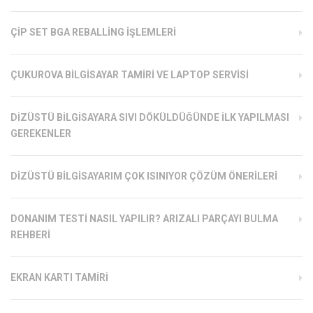
ÇIP SET BGA REBALLING İŞLEMLERI
ÇUKUROVA BILGISAYAR TAMIRI VE LAPTOP SERVISI
DIZÜSTÜ BILGISAYARA SIVI DÖKÜLDÜĞÜNDE İLK YAPILMASI
GEREKENLER
DIZÜSTÜ BILGISAYARIM ÇOK ISINIYOR ÇÖZÜM ÖNERILERI
DONANIM TESTI NASIL YAPILIR? ARIZALI PARÇAYI BULMA
REHBERI
EKRAN KARTI TAMIRI