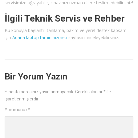
servisimize uğrayabilir, cihazınızı uzman ellere teslim edebilirsiniz!
İlgili Teknik Servis ve Rehber
Bu konuyla bağlantılı tanılama, bakım ve yerel destek kapsamı
için
Adana laptop tamiri hizmeti
sayfasını inceleyebilirsiniz.
Bir Yorum Yazın
E-posta adresiniz yayınlanmayacak.
Gerekli alanlar
*
ile
işaretlenmişlerdir
Yorumunuz
*