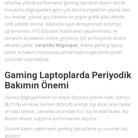
arkadaşı yüksek performanslı gaming laptoplar oluyor. Ancak
masaüstü bilgisayarlara göre çok daha kompakt bir yapıda olan
bu cihazlar, yüksek güç tüketimi ve yoğun grafik yükü altında
ciddi şekilde ısınırlar. Adana’da oyun deneyiminizin kesintiye
uğramaması, FPS düşüşleri (kasılmalar) yaşamamanız ve
donanım arızalarının önüne geçmeniz için profesyonel destek
almanız şarttır.
Sarıyıldız Bilgisayar
, Adana gaming laptop
tamiri ve bakımı konusunda uzman kadrosuyla profesyonel
çözümler sunmaktadır.
Gaming Laptoplarda Periyodik
Bakımın Önemi
Oyuncu bilgisayarlarının en büyük düşmanı yüksek ısıdır. İşlemci
(
$CPU$
) ve ekran kartının (
$GPU$
) ürettiği ısıyı dışarı atan fanlar
ve bakır bloklar, zamanla ortamdaki toz, tüy ve kirle tıkanır. Bu
durum cihazın soğutma performansını düşürür.
Düzenli bakım yapılmayan gaming laptoplarda şu sorunlar baş
gösterir: