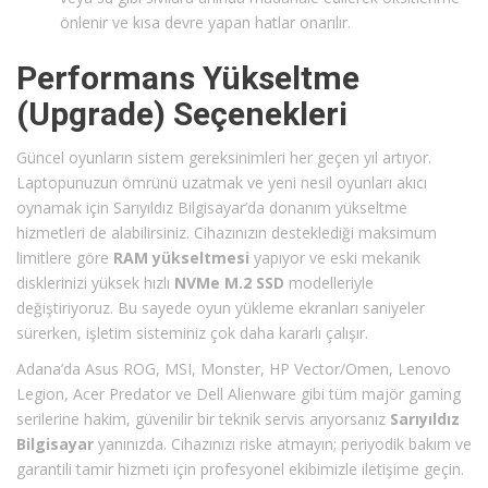
önlenir ve kısa devre yapan hatlar onarılır.
Performans Yükseltme
(Upgrade) Seçenekleri
Güncel oyunların sistem gereksinimleri her geçen yıl artıyor.
Laptopunuzun ömrünü uzatmak ve yeni nesil oyunları akıcı
oynamak için Sarıyıldız Bilgisayar’da donanım yükseltme
hizmetleri de alabilirsiniz. Cihazınızın desteklediği maksimum
limitlere göre
RAM yükseltmesi
yapıyor ve eski mekanik
disklerinizi yüksek hızlı
NVMe M.2 SSD
modelleriyle
değiştiriyoruz. Bu sayede oyun yükleme ekranları saniyeler
sürerken, işletim sisteminiz çok daha kararlı çalışır.
Adana’da Asus ROG, MSI, Monster, HP Vector/Omen, Lenovo
Legion, Acer Predator ve Dell Alienware gibi tüm majör gaming
serilerine hakim, güvenilir bir teknik servis arıyorsanız
Sarıyıldız
Bilgisayar
yanınızda. Cihazınızı riske atmayın; periyodik bakım ve
garantili tamir hizmeti için profesyonel ekibimizle iletişime geçin.