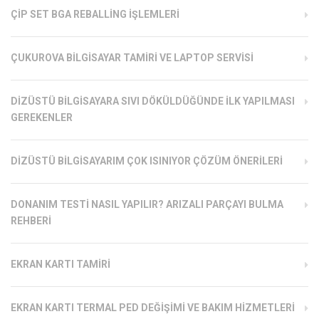
ÇIP SET BGA REBALLING İŞLEMLERI
ÇUKUROVA BILGISAYAR TAMIRI VE LAPTOP SERVISI
DIZÜSTÜ BILGISAYARA SIVI DÖKÜLDÜĞÜNDE İLK YAPILMASI
GEREKENLER
DIZÜSTÜ BILGISAYARIM ÇOK ISINIYOR ÇÖZÜM ÖNERILERI
DONANIM TESTI NASIL YAPILIR? ARIZALI PARÇAYI BULMA
REHBERI
EKRAN KARTI TAMIRI
EKRAN KARTI TERMAL PED DEĞIŞIMI VE BAKIM HIZMETLERI