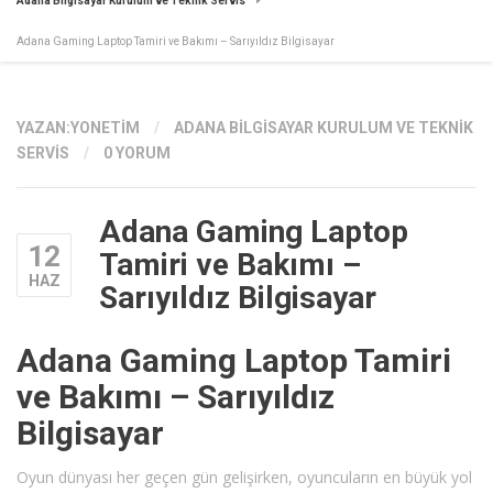
Adana Bilgisayar Kurulum ve Teknik Servis
Adana Gaming Laptop Tamiri ve Bakımı – Sarıyıldız Bilgisayar
YAZAN:
YONETIM
/
ADANA BILGISAYAR KURULUM VE TEKNIK
SERVIS
/
0 YORUM
Adana Gaming Laptop
12
Tamiri ve Bakımı –
HAZ
Sarıyıldız Bilgisayar
Adana Gaming Laptop Tamiri
ve Bakımı – Sarıyıldız
Bilgisayar
Oyun dünyası her geçen gün gelişirken, oyuncuların en büyük yol