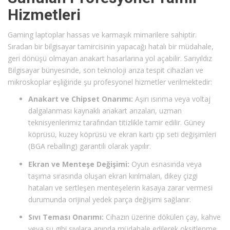
Hizmetleri
Gaming laptoplar hassas ve karmaşık mimarilere sahiptir.
Sıradan bir bilgisayar tamircisinin yapacağı hatalı bir müdahale,
geri dönüşü olmayan anakart hasarlarına yol açabilir. Sarıyıldız
Bilgisayar bünyesinde, son teknoloji arıza tespit cihazları ve
mikroskoplar eşliğinde şu profesyonel hizmetler verilmektedir:
Anakart ve Chipset Onarımı:
Aşırı ısınma veya voltaj
dalgalanması kaynaklı anakart arızaları, uzman
teknisyenlerimiz tarafından titizlikle tamir edilir. Güney
köprüsü, kuzey köprüsü ve ekran kartı çip seti değişimleri
(BGA reballing) garantili olarak yapılır.
Ekran ve Menteşe Değişimi:
Oyun esnasında veya
taşıma sırasında oluşan ekran kırılmaları, dikey çizgi
hataları ve sertleşen menteşelerin kasaya zarar vermesi
durumunda orijinal yedek parça değişimi sağlanır.
Sıvı Teması Onarımı:
Cihazın üzerine dökülen çay, kahve
veya su gibi sıvılara anında müdahale edilerek oksitlenme