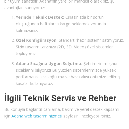
bir uyum sanatıdır. Adana’nın yerel bir markası olarak biz, şu
avantajları sunuyoruz:
Yerinde Teknik Destek:
Cihazınızda bir sorun
oluştuğunda haftalarca kargo beklemek zorunda
kalmazsınız.
Özel Konfigürasyon:
Standart “hazır sistem” satmıyoruz.
Sizin tasarım tarzınıza (2D, 3D, Video) özel sistemler
topluyoruz.
Adana Sıcağına Uygun Soğutma:
Şehrimizin meşhur
sıcaklarını biliyoruz! Bu yüzden sistemlerimizde yüksek
performanslı sıvı soğutma ve hava akışı optimize edilmiş
kasalar kullanıyoruz.
İlgili Teknik Servis ve Rehber
Bu konuyla bağlantılı tanılama, bakım ve yerel destek kapsamı
için
Adana web tasarım hizmeti
sayfasını inceleyebilirsiniz.