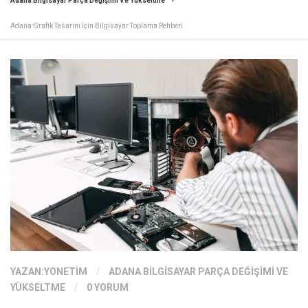
Adana Bilgisayar Parça Değişimi Ve Yükseltme
Adana Grafik Tasarım İçin Bilgisayar Toplama Rehberi
YAZAN:
YONETIM
/
ADANA BILGISAYAR PARÇA DEĞIŞIMI VE
YÜKSELTME
/
0 YORUM