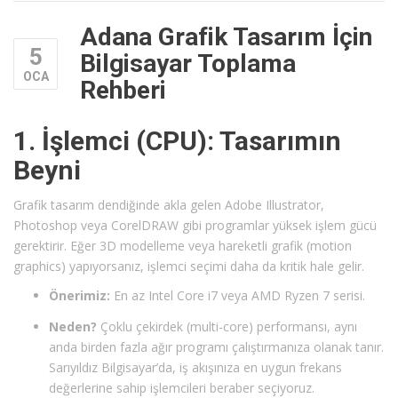
Adana Grafik Tasarım İçin
5
Bilgisayar Toplama
OCA
Rehberi
1. İşlemci (CPU): Tasarımın
Beyni
Grafik tasarım dendiğinde akla gelen Adobe Illustrator,
Photoshop veya CorelDRAW gibi programlar yüksek işlem gücü
gerektirir. Eğer 3D modelleme veya hareketli grafik (motion
graphics) yapıyorsanız, işlemci seçimi daha da kritik hale gelir.
Önerimiz:
En az Intel Core i7 veya AMD Ryzen 7 serisi.
Neden?
Çoklu çekirdek (multi-core) performansı, aynı
anda birden fazla ağır programı çalıştırmanıza olanak tanır.
Sarıyıldız Bilgisayar’da, iş akışınıza en uygun frekans
değerlerine sahip işlemcileri beraber seçiyoruz.