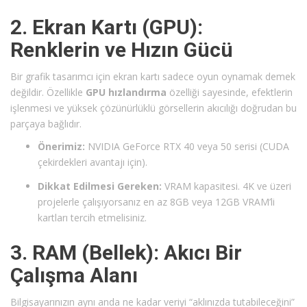
2. Ekran Kartı (GPU):
Renklerin ve Hızın Gücü
Bir grafik tasarımcı için ekran kartı sadece oyun oynamak demek
değildir. Özellikle
GPU hızlandırma
özelliği sayesinde, efektlerin
işlenmesi ve yüksek çözünürlüklü görsellerin akıcılığı doğrudan bu
parçaya bağlıdır.
Önerimiz:
NVIDIA GeForce RTX 40 veya 50 serisi (CUDA
çekirdekleri avantajı için).
Dikkat Edilmesi Gereken:
VRAM kapasitesi. 4K ve üzeri
projelerle çalışıyorsanız en az 8GB veya 12GB VRAM’li
kartları tercih etmelisiniz.
3. RAM (Bellek): Akıcı Bir
Çalışma Alanı
Bilgisayarınızın aynı anda ne kadar veriyi “aklınızda tutabileceğini”