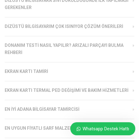
DIZÜSTÜ BILGISAYARA SIVI DÖKÜLDÜĞÜNDE İLK YAPILMASI
GEREKENLER
DIZÜSTÜ BILGISAYARIM ÇOK ISINIYOR ÇÖZÜM ÖNERILERI
DONANIM TESTI NASIL YAPILIR? ARIZALI PARÇAYI BULMA
REHBERI
EKRAN KARTI TAMIRI
EKRAN KARTI TERMAL PED DEĞIŞIMI VE BAKIM HIZMETLERI
EN İYI ADANA BILGISAYAR TAMIRCISI
EN UYGUN FIYATLI SARF MALZEMELERI ADANA
Whatsapp Destek Hattı