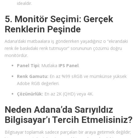
idealdir.
5. Monitör Seçimi: Gerçek
Renklerin Peşinde
Adana’daki matbaalara iş gönderirken yaşadığınız o “ekrandaki
renk ile baskıdaki renk tutmuyor” sorununun çözümü doğru
monitördür.
Panel Tipi:
Mutlaka
IPS Panel
.
Renk Gamutu:
En az %99 sRGB ve mümkünse yüksek
Adobe RGB değerleri.
Çözünürlük:
En az 2K (QHD) veya 4K.
Neden Adana’da Sarıyıldız
Bilgisayar’ı Tercih Etmelisiniz?
Bilgisayar toplamak sadece parçaları bir araya getirmek değildir;