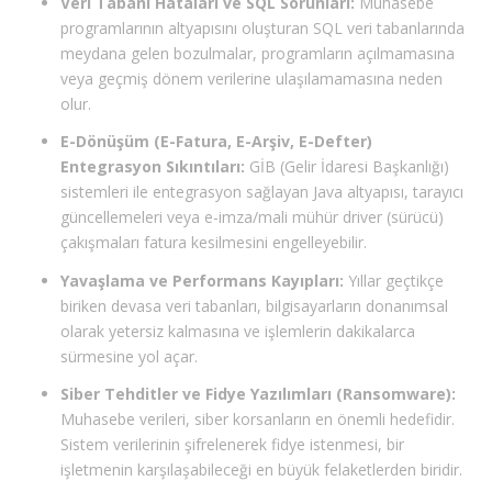
Veri Tabanı Hataları ve SQL Sorunları:
Muhasebe
programlarının altyapısını oluşturan SQL veri tabanlarında
meydana gelen bozulmalar, programların açılmamasına
veya geçmiş dönem verilerine ulaşılamamasına neden
olur.
E-Dönüşüm (E-Fatura, E-Arşiv, E-Defter)
Entegrasyon Sıkıntıları:
GİB (Gelir İdaresi Başkanlığı)
sistemleri ile entegrasyon sağlayan Java altyapısı, tarayıcı
güncellemeleri veya e-imza/mali mühür driver (sürücü)
çakışmaları fatura kesilmesini engelleyebilir.
Yavaşlama ve Performans Kayıpları:
Yıllar geçtikçe
biriken devasa veri tabanları, bilgisayarların donanımsal
olarak yetersiz kalmasına ve işlemlerin dakikalarca
sürmesine yol açar.
Siber Tehditler ve Fidye Yazılımları (Ransomware):
Muhasebe verileri, siber korsanların en önemli hedefidir.
Sistem verilerinin şifrelenerek fidye istenmesi, bir
işletmenin karşılaşabileceği en büyük felaketlerden biridir.