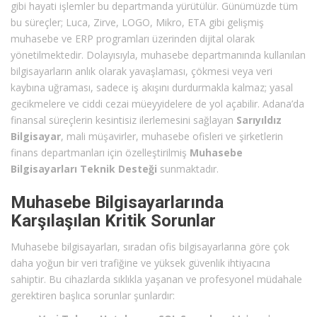
gibi hayati işlemler bu departmanda yürütülür. Günümüzde tüm
bu süreçler; Luca, Zirve, LOGO, Mikro, ETA gibi gelişmiş
muhasebe ve ERP programları üzerinden dijital olarak
yönetilmektedir. Dolayısıyla, muhasebe departmanında kullanılan
bilgisayarların anlık olarak yavaşlaması, çökmesi veya veri
kaybına uğraması, sadece iş akışını durdurmakla kalmaz; yasal
gecikmelere ve ciddi cezai müeyyidelere de yol açabilir. Adana’da
finansal süreçlerin kesintisiz ilerlemesini sağlayan
Sarıyıldız
Bilgisayar
, mali müşavirler, muhasebe ofisleri ve şirketlerin
finans departmanları için özelleştirilmiş
Muhasebe
Bilgisayarları Teknik Desteği
sunmaktadır.
Muhasebe Bilgisayarlarında
Karşılaşılan Kritik Sorunlar
Muhasebe bilgisayarları, sıradan ofis bilgisayarlarına göre çok
daha yoğun bir veri trafiğine ve yüksek güvenlik ihtiyacına
sahiptir. Bu cihazlarda sıklıkla yaşanan ve profesyonel müdahale
gerektiren başlıca sorunlar şunlardır: