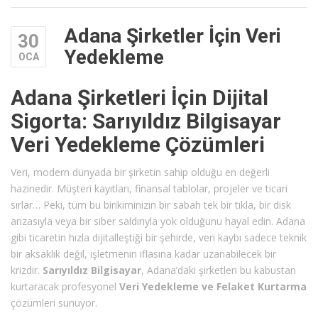
Adana Şirketler İçin Veri
30
Yedekleme
OCA
Adana Şirketleri İçin Dijital
Sigorta: Sarıyıldız Bilgisayar
Veri Yedekleme Çözümleri
Veri, modern dünyada bir şirketin sahip olduğu en değerli
hazinedir. Müşteri kayıtları, finansal tablolar, projeler ve ticari
sırlar… Peki, tüm bu birikiminizin bir sabah tek bir tıkla, bir disk
arızasıyla veya bir siber saldırıyla yok olduğunu hayal edin. Adana
gibi ticaretin hızla dijitalleştiği bir şehirde, veri kaybı sadece teknik
bir aksaklık değil, işletmenin iflasına kadar uzanabilecek bir
krizdir.
Sarıyıldız Bilgisayar
, Adana’daki şirketleri bu kabustan
kurtaracak profesyonel
Veri Yedekleme ve Felaket Kurtarma
çözümleri sunuyor.