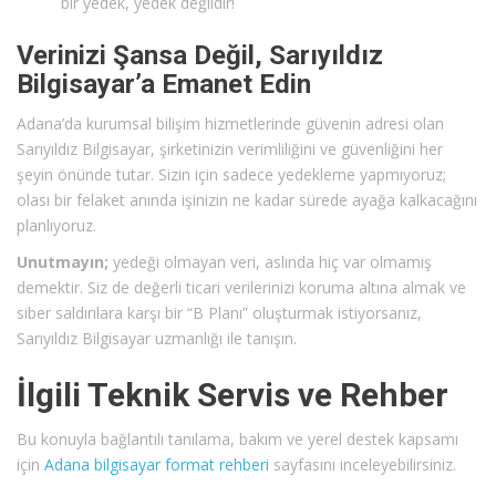
bir yedek, yedek değildir!
Verinizi Şansa Değil, Sarıyıldız
Bilgisayar’a Emanet Edin
Adana’da kurumsal bilişim hizmetlerinde güvenin adresi olan
Sarıyıldız Bilgisayar, şirketinizin verimliliğini ve güvenliğini her
şeyin önünde tutar. Sizin için sadece yedekleme yapmıyoruz;
olası bir felaket anında işinizin ne kadar sürede ayağa kalkacağını
planlıyoruz.
Unutmayın;
yedeği olmayan veri, aslında hiç var olmamış
demektir. Siz de değerli ticari verilerinizi koruma altına almak ve
siber saldırılara karşı bir “B Planı” oluşturmak istiyorsanız,
Sarıyıldız Bilgisayar uzmanlığı ile tanışın.
İlgili Teknik Servis ve Rehber
Bu konuyla bağlantılı tanılama, bakım ve yerel destek kapsamı
için
Adana bilgisayar format rehberi
sayfasını inceleyebilirsiniz.