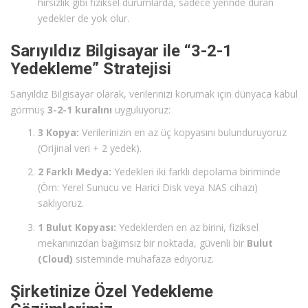
hırsızlık gibi fiziksel durumlarda, sadece yerinde duran
yedekler de yok olur.
Sarıyıldız Bilgisayar ile “3-2-1
Yedekleme” Stratejisi
Sarıyıldız Bilgisayar olarak, verilerinizi korumak için dünyaca kabul
görmüş
3-2-1 kuralını
uyguluyoruz:
3 Kopya:
Verilerinizin en az üç kopyasını bulunduruyoruz
(Orijinal veri + 2 yedek).
2 Farklı Medya:
Yedekleri iki farklı depolama biriminde
(Örn: Yerel Sunucu ve Harici Disk veya NAS cihazı)
saklıyoruz.
1 Bulut Kopyası:
Yedeklerden en az birini, fiziksel
mekanınızdan bağımsız bir noktada, güvenli bir
Bulut
(Cloud)
sisteminde muhafaza ediyoruz.
Şirketinize Özel Yedekleme