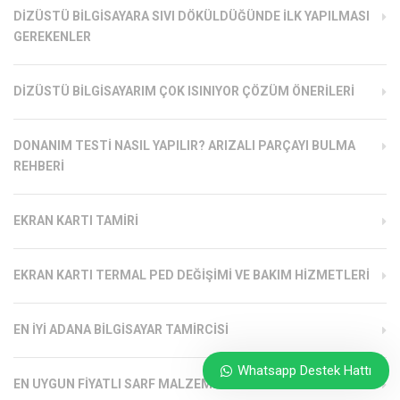
DIZÜSTÜ BILGISAYARA SIVI DÖKÜLDÜĞÜNDE İLK YAPILMASI
GEREKENLER
DIZÜSTÜ BILGISAYARIM ÇOK ISINIYOR ÇÖZÜM ÖNERILERI
DONANIM TESTI NASIL YAPILIR? ARIZALI PARÇAYI BULMA
REHBERI
EKRAN KARTI TAMIRI
EKRAN KARTI TERMAL PED DEĞIŞIMI VE BAKIM HIZMETLERI
EN İYI ADANA BILGISAYAR TAMIRCISI
Whatsapp Destek Hattı
EN UYGUN FIYATLI SARF MALZEMELERI ADANA