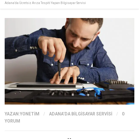
Adana’da Ücretsiz Arıza Tespiti Yapan Bilgisayar Servisi
YAZAN:
YONETIM
/
ADANA’DA BILGISAYAR SERVISI
/
0
YORUM