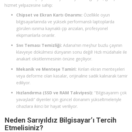
hizmet yelpazesine sahip:
Chipset ve Ekran Kartı Onarımı:
Özellikle oyun
bilgisayarlarında ve yüksek performanslı laptoplarda
görülen ısınma kaynaklı çip arızaları, profesyonel
ekipmanlarla onarılır.
Sıvı Teması Temizliği:
Adana’nın meşhur buzlu çayının
klavyeye dökülmesi dünyanın sonu değil! Hızlı müdahale ile
anakart oksitlenmesinin önüne geçiliyor.
Mekanik ve Menteşe Tamiri:
Kırılan ekran menteşeleri
veya deforme olan kasalar, orijinaline sadık kalınarak tamir
ediliyor.
Hızlandırma (SSD ve RAM Takviyesi):
“Bilgisayarım çok
yavaşladı” diyenler için güncel donanım yükseltmeleriyle
cihazlara ikinci bir hayat veriliyor.
Neden Sarıyıldız Bilgisayar’ı Tercih
Etmelisiniz?