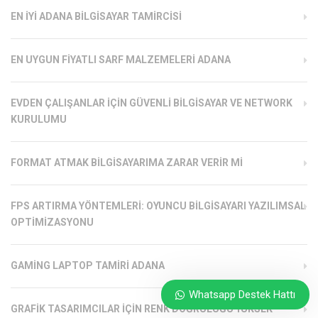
EN İYI ADANA BILGISAYAR TAMIRCISI
EN UYGUN FIYATLI SARF MALZEMELERI ADANA
EVDEN ÇALIŞANLAR İÇIN GÜVENLI BILGISAYAR VE NETWORK
KURULUMU
FORMAT ATMAK BILGISAYARIMA ZARAR VERIR MI
FPS ARTIRMA YÖNTEMLERI: OYUNCU BILGISAYARI YAZILIMSAL
OPTIMIZASYONU
GAMING LAPTOP TAMIRI ADANA
Whatsapp Destek Hattı
GRAFIK TASARIMCILAR İÇIN RENK DOĞRULUĞU YÜKSEK