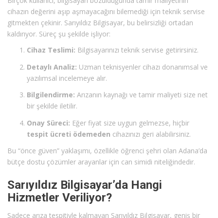
Birçok kullanıcı, bilgisayarı bozulduğunda tamir maliyetinin
cihazın değerini aşıp aşmayacağını bilemediği için teknik servise
gitmekten çekinir. Sarıyıldız Bilgisayar, bu belirsizliği ortadan
kaldırıyor. Süreç şu şekilde işliyor:
Cihaz Teslimi:
Bilgisayarınızı teknik servise getirirsiniz.
Detaylı Analiz:
Uzman teknisyenler cihazı donanımsal ve
yazılımsal incelemeye alır.
Bilgilendirme:
Arızanın kaynağı ve tamir maliyeti size net
bir şekilde iletilir.
Onay Süreci:
Eğer fiyat size uygun gelmezse, hiçbir
tespit ücreti ödemeden
cihazınızı geri alabilirsiniz.
Bu “önce güven” yaklaşımı, özellikle öğrenci şehri olan Adana’da
bütçe dostu çözümler arayanlar için can simidi niteliğindedir.
Sarıyıldız Bilgisayar’da Hangi
Hizmetler Veriliyor?
Sadece arıza tespitiyle kalmayan Sarıyıldız Bilgisayar, geniş bir