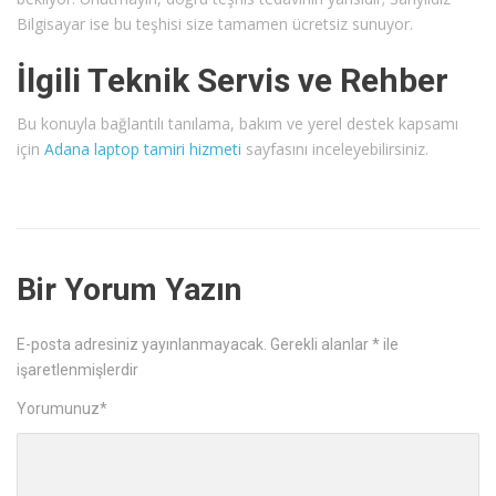
Bilgisayar ise bu teşhisi size tamamen ücretsiz sunuyor.
İlgili Teknik Servis ve Rehber
Bu konuyla bağlantılı tanılama, bakım ve yerel destek kapsamı
için
Adana laptop tamiri hizmeti
sayfasını inceleyebilirsiniz.
Bir Yorum Yazın
E-posta adresiniz yayınlanmayacak.
Gerekli alanlar
*
ile
işaretlenmişlerdir
Yorumunuz
*