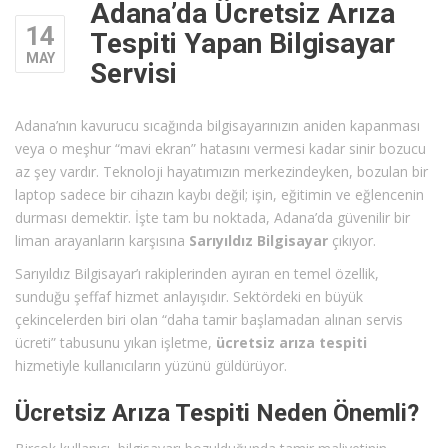
Adana’da Ücretsiz Arıza
14
Tespiti Yapan Bilgisayar
MAY
Servisi
Adana’nın kavurucu sıcağında bilgisayarınızın aniden kapanması
veya o meşhur “mavi ekran” hatasını vermesi kadar sinir bozucu
az şey vardır. Teknoloji hayatımızın merkezindeyken, bozulan bir
laptop sadece bir cihazın kaybı değil; işin, eğitimin ve eğlencenin
durması demektir. İşte tam bu noktada, Adana’da güvenilir bir
liman arayanların karşısına
Sarıyıldız Bilgisayar
çıkıyor.
Sarıyıldız Bilgisayar’ı rakiplerinden ayıran en temel özellik,
sunduğu şeffaf hizmet anlayışıdır. Sektördeki en büyük
çekincelerden biri olan “daha tamir başlamadan alınan servis
ücreti” tabusunu yıkan işletme,
ücretsiz arıza tespiti
hizmetiyle kullanıcıların yüzünü güldürüyor.
Ücretsiz Arıza Tespiti Neden Önemli?