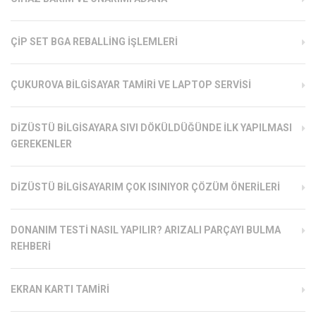
ÇIP SET BGA REBALLING İŞLEMLERI
ÇUKUROVA BILGISAYAR TAMIRI VE LAPTOP SERVISI
DIZÜSTÜ BILGISAYARA SIVI DÖKÜLDÜĞÜNDE İLK YAPILMASI
GEREKENLER
DIZÜSTÜ BILGISAYARIM ÇOK ISINIYOR ÇÖZÜM ÖNERILERI
DONANIM TESTI NASIL YAPILIR? ARIZALI PARÇAYI BULMA
REHBERI
EKRAN KARTI TAMIRI