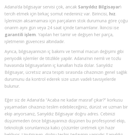
Adana’da bilgisayar servisi çok, ancak
Sarıyıldız Bilgisayar
’ı
tercih etmek için birkaç somut nedeniniz var. Birincisi,
hız
.
İşlerinizin aksamaması için parçaların stok durumuna göre çoğu
onarım aynı gün veya 24 saat içinde tamamlanır. İkincisi ise
garantili işlem
. Yapılan her tamir ve değişen her parça,
işletmenin güvencesi altındadır.
Ayrıca, bilgisayarınızın iç bakımı ve termal macun değişimi gibi
periyodik işlemler de titizlikle yapılır. Adana’nın nemli ve tozlu
havasında bilgisayarların iç kanalları hızla dolar. Sarıyıldız
Bilgisayar, ücretsiz arıza tespiti sırasında cihazınızın genel sağlık
durumunu da kontrol ederek size uzun vadeli tavsiyelerde
bulunur.
Eğer siz de Adana’da “Acaba ne kadar masraf çıkar?” korkusu
yaşamadan cihazınızı teslim edebileceğiniz, dürüst ve uzman bir
ekip arıyorsanız, Sarıyıldız Bilgisayar doğru adres. Cebinizi
düşünmeden önce bilgisayarınızı düşünen bu profesyonel ekip,
teknolojik sorunlarınıza kalıcı çözümler üretmek için hazır
bekliyor. Unutmayın, doğru teşhis tedavinin yarısıdır; Sarıyıldız