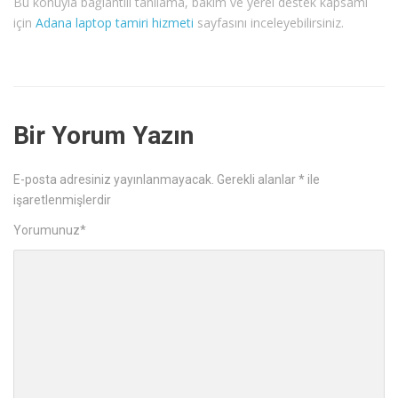
Bu konuyla bağlantılı tanılama, bakım ve yerel destek kapsamı
için
Adana laptop tamiri hizmeti
sayfasını inceleyebilirsiniz.
Bir Yorum Yazın
E-posta adresiniz yayınlanmayacak.
Gerekli alanlar
*
ile
işaretlenmişlerdir
Yorumunuz
*