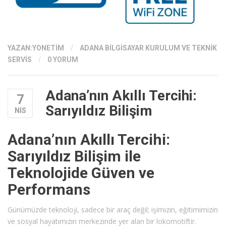
YAZAN:
YONETIM
/
ADANA BILGISAYAR KURULUM VE TEKNIK
SERVIS
/
0 YORUM
Adana’nın Akıllı Tercihi:
7
Sarıyıldız Bilişim
NIS
Adana’nın Akıllı Tercihi:
Sarıyıldız Bilişim ile
Teknolojide Güven ve
Performans
Günümüzde teknoloji, sadece bir araç değil; işimizin, eğitimimizin
ve sosyal hayatımızın merkezinde yer alan bir lokomotiftir.