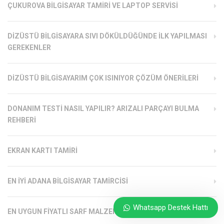
ÇUKUROVA BILGISAYAR TAMIRI VE LAPTOP SERVISI
DIZÜSTÜ BILGISAYARA SIVI DÖKÜLDÜĞÜNDE İLK YAPILMASI
GEREKENLER
DIZÜSTÜ BILGISAYARIM ÇOK ISINIYOR ÇÖZÜM ÖNERILERI
DONANIM TESTI NASIL YAPILIR? ARIZALI PARÇAYI BULMA
REHBERI
EKRAN KARTI TAMIRI
EN İYI ADANA BILGISAYAR TAMIRCISI
Whatsapp Destek Hattı
EN UYGUN FIYATLI SARF MALZEMELERI ADANA