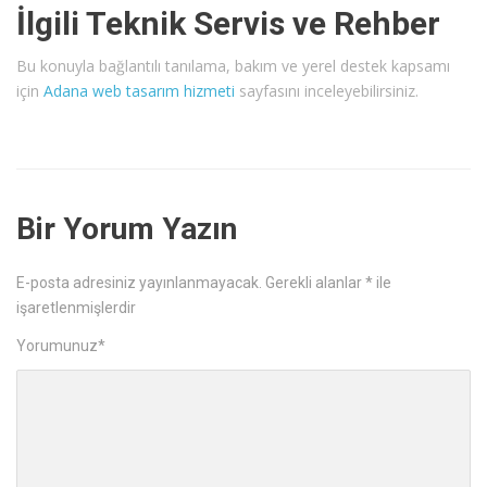
İlgili Teknik Servis ve Rehber
Bu konuyla bağlantılı tanılama, bakım ve yerel destek kapsamı
için
Adana web tasarım hizmeti
sayfasını inceleyebilirsiniz.
Bir Yorum Yazın
E-posta adresiniz yayınlanmayacak.
Gerekli alanlar
*
ile
işaretlenmişlerdir
Yorumunuz
*