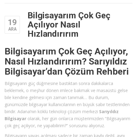
Bilgisayarım Çok Geç
19
Açılıyor Nasıl
ARA
Hızlandırırım
Bilgisayarım Çok Geç Açılıyor,
Nasıl Hızlandırırım? Sarıyıldız
Bilgisayar’dan Çözüm Rehberi
Bilgisayarın güç düğmesine bastıktan sonra dakikalarca
beklemek, o meşhur dönen imlece bakmak ve masaüstü gelse
bile kendine gelmesi için zaman tanımak… Bu durum,
günümüzde bilgisayar kullanıcılarının en büyük sabır testlerinden
biridir. Adana’nın köklü teknoloji çözüm merkezi
Sarıyıldız
Bilgisayar
olarak, her gün onlarca müşterimizden “Bilgisayarım
çok geç açılıyor, ne yapabilirim?” sorusunu alıyoruz.
Bilgisayarın yavaş açılması sadece bir zaman kaybı değil, aynı