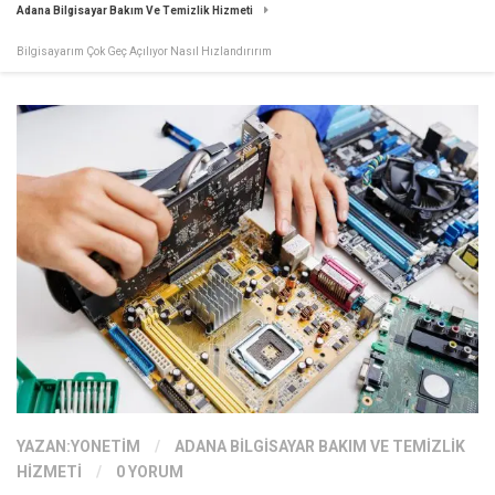
Adana Bilgisayar Bakım Ve Temizlik Hizmeti
Bilgisayarım Çok Geç Açılıyor Nasıl Hızlandırırım
YAZAN:
YONETIM
/
ADANA BILGISAYAR BAKIM VE TEMIZLIK
HIZMETI
/
0 YORUM