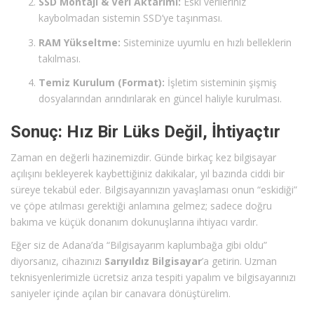
SSD Montajı & Veri Aktarımı:
Eski verileriniz
kaybolmadan sistemin SSD’ye taşınması.
RAM Yükseltme:
Sisteminize uyumlu en hızlı belleklerin
takılması.
Temiz Kurulum (Format):
İşletim sisteminin şişmiş
dosyalarından arındırılarak en güncel haliyle kurulması.
Sonuç: Hız Bir Lüks Değil, İhtiyaçtır
Zaman en değerli hazinemizdir. Günde birkaç kez bilgisayar
açılışını bekleyerek kaybettiğiniz dakikalar, yıl bazında ciddi bir
süreye tekabül eder. Bilgisayarınızın yavaşlaması onun “eskidiği”
ve çöpe atılması gerektiği anlamına gelmez; sadece doğru
bakıma ve küçük donanım dokunuşlarına ihtiyacı vardır.
Eğer siz de Adana’da “Bilgisayarım kaplumbağa gibi oldu”
diyorsanız, cihazınızı
Sarıyıldız Bilgisayar
’a getirin. Uzman
teknisyenlerimizle ücretsiz arıza tespiti yapalım ve bilgisayarınızı
saniyeler içinde açılan bir canavara dönüştürelim.