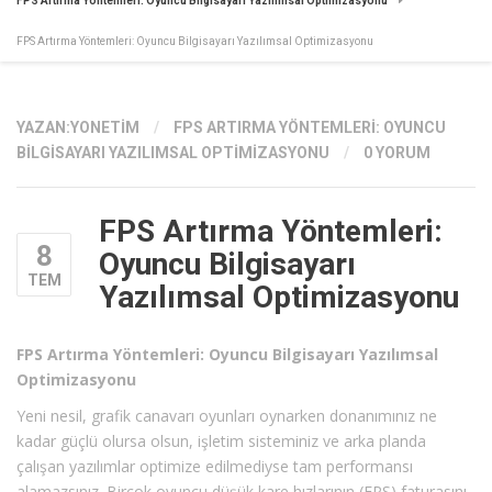
FPS Artırma Yöntemleri: Oyuncu Bilgisayarı Yazılımsal Optimizasyonu
FPS Artırma Yöntemleri: Oyuncu Bilgisayarı Yazılımsal Optimizasyonu
YAZAN:
YONETIM
/
FPS ARTIRMA YÖNTEMLERI: OYUNCU
BILGISAYARI YAZILIMSAL OPTIMIZASYONU
/
0 YORUM
FPS Artırma Yöntemleri:
8
Oyuncu Bilgisayarı
TEM
Yazılımsal Optimizasyonu
FPS Artırma Yöntemleri: Oyuncu Bilgisayarı Yazılımsal
Optimizasyonu
Yeni nesil, grafik canavarı oyunları oynarken donanımınız ne
kadar güçlü olursa olsun, işletim sisteminiz ve arka planda
çalışan yazılımlar optimize edilmediyse tam performansı
alamazsınız. Birçok oyuncu düşük kare hızlarının (FPS) faturasını