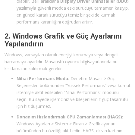
olabilir. Belli aralıklarla
Display Driver Uninstaller (DDU)
yazılımıyla güvenli modda eski sürücüyü tamamen kazıyıp,
en güncel kararlı sürücüyü temiz bir şekilde kurmak
performans kararlılığını doğrudan artırır.
2. Windows Grafik ve Güç Ayarlarını
Yapılandırın
Windows, varsayılan olarak enerjiyi korumaya veya dengeli
harcamaya ayarlıdır. Masaüstü oyuncu bilgisayarlarında bu
kısıtlamaları kaldırmak gerekir.
Nihai Performans Modu:
Denetim Masası > Güç
Seçenekleri bölümünden “Yüksek Performans” veya komut
istemiyle aktif edilebilen “Nihai Performans” modunu
seçin. Bu sayede işlemciniz ve bileşenleriniz güç tasarrufu
için hız düşürmez.
Donanım Hızlandırmalı GPU Zamanlaması (HAGS):
Windows Ayarları > Sistem > Ekran > Grafik ayarları
bölümünden bu özelliği aktif edin. HAGS, ekran kartının