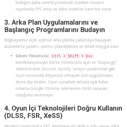
belleğini daha verimli yöneterek özellikle modern
oyunlarda FPS artışı ve daha stabil bir kare hızı sunar.
3. Arka Plan Uygulamalarını ve
Başlangıç Programlarını Budayın
Bilgisayarınız açılır açılmaz arka planda çalışmaya başlayan
düzinelerce yazılım, işlemci çekirdeklerini ve RAM’i meşgul eder.
Görev Yöneticisi:
Ctrl + Shift + Esc
kombinasyonuyla Görev Yöneticisi’ni açın ve “Başlangıç”
sekmesindeki Discord, Spotify, tarayıcı yardımcıları gibi
oyun esnasında ihtiyacınız olmayan tüm uygulamaları
devre dışı bırakın. Oyun oynarken arkada açık kalan
onlarca Google Chrome sekmesinin RAM canavarı
olduğunu unutmayın.
4. Oyun İçi Teknolojileri Doğru Kullanın
(DLSS, FSR, XeSS)
Modern oyunculukta FPS artırmanın en akıllıca yolu yapay zeka