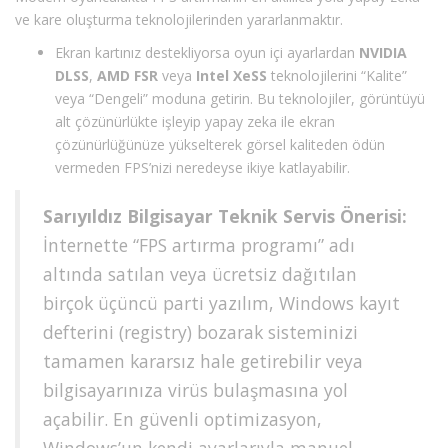
ve kare oluşturma teknolojilerinden yararlanmaktır.
Ekran kartınız destekliyorsa oyun içi ayarlardan
NVIDIA
DLSS
,
AMD FSR
veya
Intel XeSS
teknolojilerini “Kalite”
veya “Dengeli” moduna getirin. Bu teknolojiler, görüntüyü
alt çözünürlükte işleyip yapay zeka ile ekran
çözünürlüğünüze yükselterek görsel kaliteden ödün
vermeden FPS’nizi neredeyse ikiye katlayabilir.
Sarıyıldız Bilgisayar Teknik Servis Önerisi:
İnternette “FPS artırma programı” adı
altında satılan veya ücretsiz dağıtılan
birçok üçüncü parti yazılım, Windows kayıt
defterini (registry) bozarak sisteminizi
tamamen kararsız hale getirebilir veya
bilgisayarınıza virüs bulaşmasına yol
açabilir. En güvenli optimizasyon,
Windows’un kendi ayarlarıyla manuel