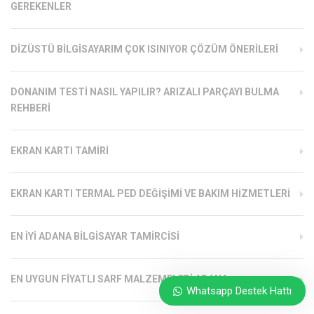
GEREKENLER
DIZÜSTÜ BILGISAYARIM ÇOK ISINIYOR ÇÖZÜM ÖNERILERI
DONANIM TESTI NASIL YAPILIR? ARIZALI PARÇAYI BULMA
REHBERI
EKRAN KARTI TAMIRI
EKRAN KARTI TERMAL PED DEĞIŞIMI VE BAKIM HIZMETLERI
EN İYI ADANA BILGISAYAR TAMIRCISI
EN UYGUN FIYATLI SARF MALZEMELERI ADANA
Whatsapp Destek Hattı