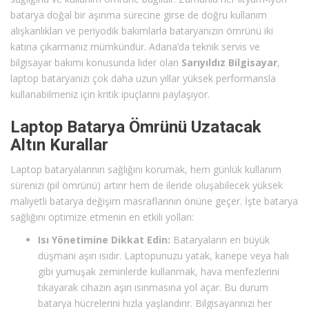
batarya doğal bir aşınma sürecine girse de doğru kullanım
alışkanlıkları ve periyodik bakımlarla bataryanızın ömrünü iki
katına çıkarmanız mümkündür. Adana’da teknik servis ve
bilgisayar bakımı konusunda lider olan
Sarıyıldız Bilgisayar
,
laptop bataryanızı çok daha uzun yıllar yüksek performansla
kullanabilmeniz için kritik ipuçlarını paylaşıyor.
Laptop Batarya Ömrünü Uzatacak
Altın Kurallar
Laptop bataryalarının sağlığını korumak, hem günlük kullanım
sürenizi (pil ömrünü) artırır hem de ileride oluşabilecek yüksek
maliyetli batarya değişim masraflarının önüne geçer. İşte batarya
sağlığını optimize etmenin en etkili yolları:
Isı Yönetimine Dikkat Edin:
Bataryaların en büyük
düşmanı aşırı ısıdır. Laptopunuzu yatak, kanepe veya halı
gibi yumuşak zeminlerde kullanmak, hava menfezlerini
tıkayarak cihazın aşırı ısınmasına yol açar. Bu durum
batarya hücrelerini hızla yaşlandırır. Bilgisayarınızı her