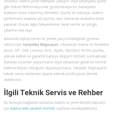
cihazınız sadece prize takılıyken çalışıyor veya bataryada şişme
gibi fiziksel deformasyonlar gözlemleniyorsa, bataryanın
kullanım ömrü tükenmiş demektir. Şişmiş bir batarya, sadece
performans kaybına yol açmaz; aynı zamanda anakarta baskı
yaparak cihazın diğer bileşenlerine zarar verme ve yangın
çıkarma riski taşır.
Adana’da laptop tamiri ve yedek parça tedariğinde güvenin
adresi olan
Sarıyıldız Bilgisayar
, cihazınızın marka ve modeline
(Asus, HP, Dell, Lenovo, Acer, Apple, Monster) %100 uyumlu,
yüksek kaliteli ve garantili batarya değişim hizmeti sunmaktadır.
Batarya sorunları yaşıyorsanız veya cihazınızın genel bir termal
bakıma ihtiyacı olduğunu düşünüyorsanız, Sarıyıldız Bilgisayar’ın
teknik servis merkezini ziyaret ederek profesyonel destek
alabilirsiniz.
İlgili Teknik Servis ve Rehber
Bu konuyla bağlantılı tanılama, bakım ve yerel destek kapsamı
için
Adana web tasarım hizmeti
sayfasını inceleyebilirsiniz.