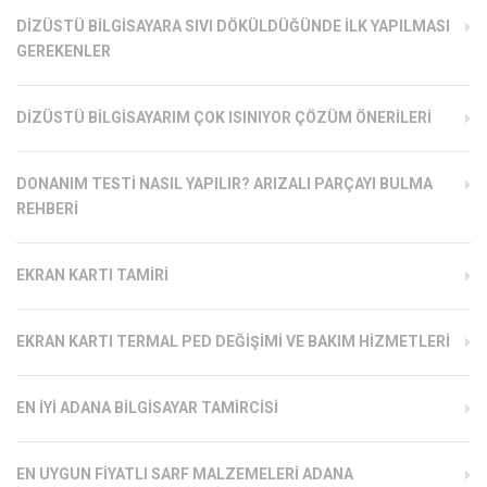
DIZÜSTÜ BILGISAYARA SIVI DÖKÜLDÜĞÜNDE İLK YAPILMASI
GEREKENLER
DIZÜSTÜ BILGISAYARIM ÇOK ISINIYOR ÇÖZÜM ÖNERILERI
DONANIM TESTI NASIL YAPILIR? ARIZALI PARÇAYI BULMA
REHBERI
EKRAN KARTI TAMIRI
EKRAN KARTI TERMAL PED DEĞIŞIMI VE BAKIM HIZMETLERI
EN İYI ADANA BILGISAYAR TAMIRCISI
EN UYGUN FIYATLI SARF MALZEMELERI ADANA