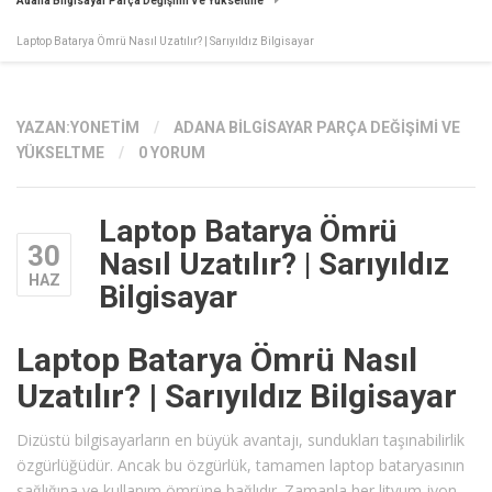
Adana Bilgisayar Parça Değişimi Ve Yükseltme
Laptop Batarya Ömrü Nasıl Uzatılır? | Sarıyıldız Bilgisayar
YAZAN:
YONETIM
/
ADANA BILGISAYAR PARÇA DEĞIŞIMI VE
YÜKSELTME
/
0 YORUM
Laptop Batarya Ömrü
30
Nasıl Uzatılır? | Sarıyıldız
HAZ
Bilgisayar
Laptop Batarya Ömrü Nasıl
Uzatılır? | Sarıyıldız Bilgisayar
Dizüstü bilgisayarların en büyük avantajı, sundukları taşınabilirlik
özgürlüğüdür. Ancak bu özgürlük, tamamen laptop bataryasının
sağlığına ve kullanım ömrüne bağlıdır. Zamanla her lityum-iyon