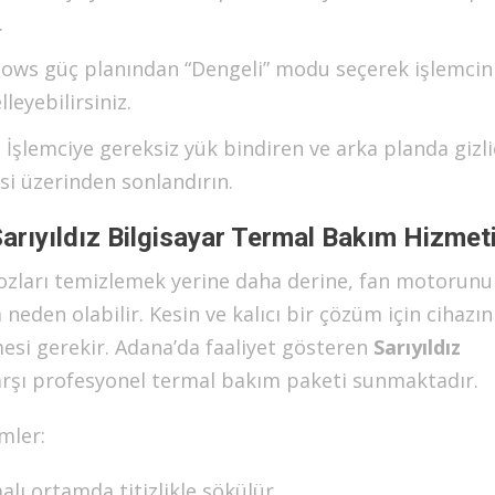
.
ws güç planından “Dengeli” modu seçerek işlemcin
leyebilirsiniz.
:
İşlemciye gereksiz yük bindiren ve arka planda gizli
si üzerinden sonlandırın.
rıyıldız Bilgisayar Termal Bakım Hizmet
 tozları temizlemek yerine daha derine, fan motorun
eden olabilir. Kesin ve kalıcı bir çözüm için cihazın
mesi gerekir. Adana’da faaliyet gösteren
Sarıyıldız
arşı profesyonel termal bakım paketi sunmaktadır.
mler:
lı ortamda titizlikle sökülür.