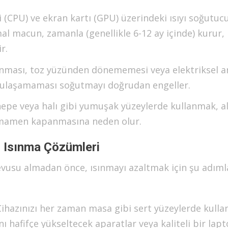
 (CPU) ve ekran kartı (GPU) üzerindeki ısıyı soğutuc
al macun, zamanla (genellikle 6-12 ay içinde) kurur,
r.
nması, toz yüzünden dönememesi veya elektriksel ar
) ulaşamaması soğutmayı doğrudan engeller.
epe veya halı gibi yumuşak yüzeylerde kullanmak, a
tamamen kapanmasına neden olur.
i Isınma Çözümleri
ndevusu almadan önce, ısınmayı azaltmak için şu adıml
ihazınızı her zaman masa gibi sert yüzeylerde kullan
nı hafifçe yükseltecek aparatlar veya kaliteli bir lap