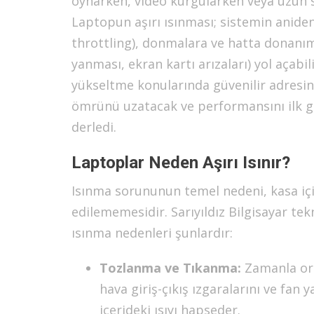
oynarken, video kurgularken veya uzun saa
Laptopun aşırı ısınması; sistemin anide
throttling), donmalara ve hatta donanım
yanması, ekran kartı arızaları) yol açab
yükseltme konularında güvenilir adresin
ömrünü uzatacak ve performansını ilk gü
derledi.
Laptoplar Neden Aşırı Isınır?
Isınma sorununun temel nedeni, kasa için
edilememesidir. Sarıyıldız Bilgisayar tek
ısınma nedenleri şunlardır:
Tozlanma ve Tıkanma:
Zamanla orta
hava giriş-çıkış ızgaralarını ve fan 
içerideki ısıyı hapseder.