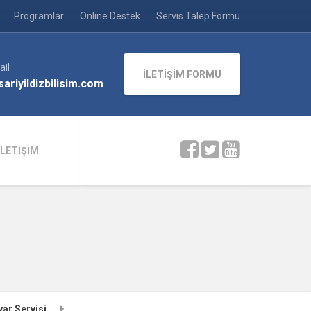
Programlar
Online Destek
Servis Talep Formu
ail
İLETİŞİM FORMU
ariyildizbilisim.com
İLETİŞİM
ar Servisi