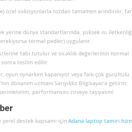
pe) özel solüsyonlarla tozdan tamamen arındırılır, fa
 yerine dünya standartlarında, yüksek ısı iletkenliğ
gerekiyorsa termal pedler) uygulanır.
stlerine tabi tutulur ve sıcaklık değerlerinin normal
 sonra teslim edilir.
or, oyun oynarken kapanıyor veya fanı çok gürültülü
a’nın donanım uzmanı Sarıyıldız Bilgisayar’a getirin;
serinletelim, performansını zirveye taşıyalım!
hber
e yerel destek kapsamı için
Adana laptop tamiri hiz