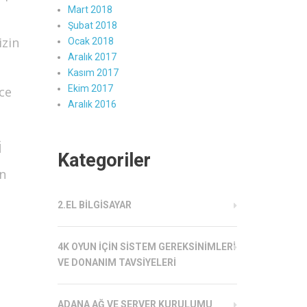
Mart 2018
Şubat 2018
izin
Ocak 2018
Aralık 2017
Kasım 2017
Ekim 2017
ce
Aralık 2016
i
Kategoriler
un
2.EL BILGISAYAR
4K OYUN İÇIN SISTEM GEREKSINIMLERI
VE DONANIM TAVSIYELERI
ADANA AĞ VE SERVER KURULUMU