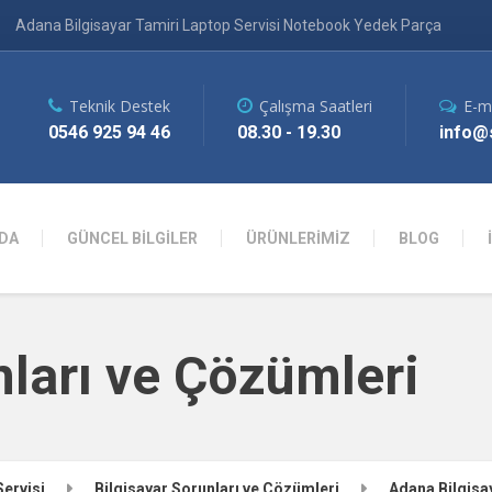
Adana Bilgisayar Tamiri Laptop Servisi Notebook Yedek Parça
Teknik Destek
Çalışma Saatleri
E-m
0546 925 94 46
08.30 - 19.30
info@s
DA
GÜNCEL BİLGİLER
ÜRÜNLERİMİZ
BLOG
nları ve Çözümleri
Servisi
Bilgisayar Sorunları ve Çözümleri
Adana Bilgisay