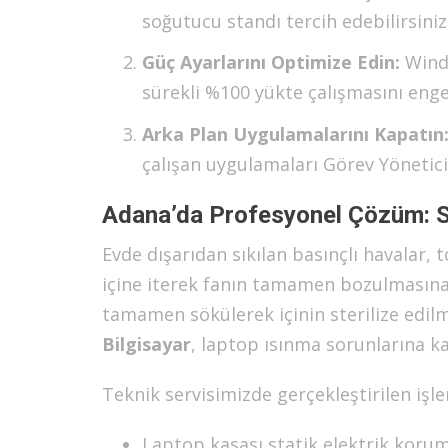
soğutucu standı tercih edebilirsiniz
Güç Ayarlarını Optimize Edin:
Windo
sürekli %100 yükte çalışmasını engel
Arka Plan Uygulamalarını Kapatın
çalışan uygulamaları Görev Yönetici
Adana’da Profesyonel Çözüm: Sa
Evde dışarıdan sıkılan basınçlı havalar,
içine iterek fanın tamamen bozulmasına n
tamamen sökülerek içinin sterilize edil
Bilgisayar
, laptop ısınma sorunlarına k
Teknik servisimizde gerçekleştirilen işle
Laptop kasası statik elektrik koruma