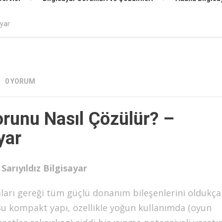
ayar
0 YORUM
runu Nasıl Çözülür? –
yar
arıyıldız Bilgisayar
ımları gereği tüm güçlü donanım bileşenlerini oldukça
. Bu kompakt yapı, özellikle yoğun kullanımda (oyun