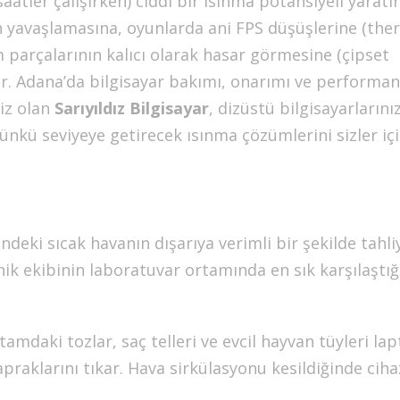
tler çalışırken) ciddi bir ısınma potansiyeli yaratır
n yavaşlamasına, oyunlarda ani FPS düşüşlerine (the
 parçalarının kalıcı olarak hasar görmesine (çipset
ilir. Adana’da bilgisayar bakımı, onarımı ve performa
iz olan
Sarıyıldız Bilgisayar
, dizüstü bilgisayarlarını
nkü seviyeye getirecek ısınma çözümlerini sizler iç
deki sıcak havanın dışarıya verimli bir şekilde tahli
nik ekibinin laboratuvar ortamında en sık karşılaştığı
mdaki tozlar, saç telleri ve evcil hayvan tüyleri la
yapraklarını tıkar. Hava sirkülasyonu kesildiğinde ciha