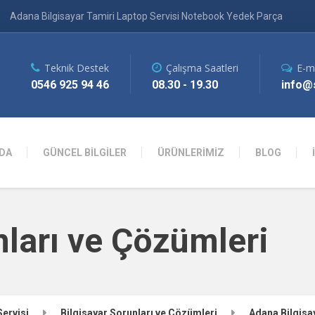
Adana Bilgisayar Tamiri Laptop Servisi Notebook Yedek Parça
Teknik Destek
Çalışma Saatleri
E-m
0546 925 94 46
08.30 - 19.30
info@s
DA
GÜNCEL BİLGİLER
ÜRÜNLERİMİZ
BLOG
nları ve Çözümleri
Servisi
Bilgisayar Sorunları ve Çözümleri
Adana Bilgisa