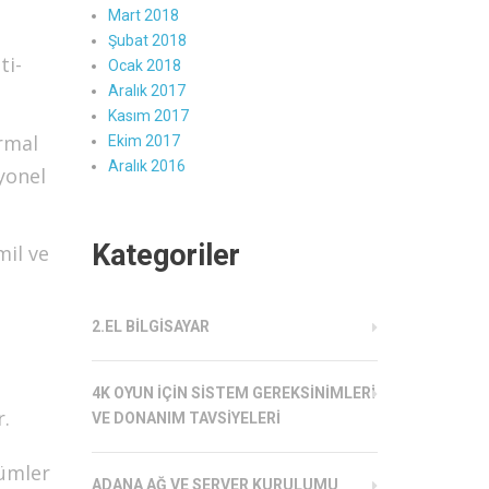
Mart 2018
Şubat 2018
ti-
Ocak 2018
Aralık 2017
Kasım 2017
ermal
Ekim 2017
Aralık 2016
yonel
Kategoriler
mil ve
2.EL BILGISAYAR
4K OYUN İÇIN SISTEM GEREKSINIMLERI
r.
VE DONANIM TAVSIYELERI
zümler
ADANA AĞ VE SERVER KURULUMU