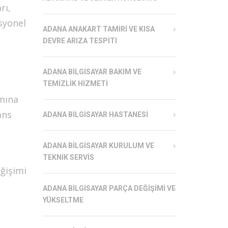
rı,
syonel
ADANA ANAKART TAMIRI VE KISA
DEVRE ARIZA TESPITI
ADANA BILGISAYAR BAKIM VE
TEMIZLIK HIZMETI
mına
ans
ADANA BILGISAYAR HASTANESI
ADANA BILGISAYAR KURULUM VE
TEKNIK SERVIS
eğişimi
!
ADANA BILGISAYAR PARÇA DEĞIŞIMI VE
YÜKSELTME