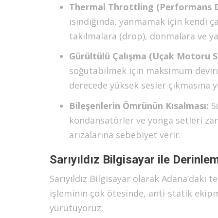
Thermal Throttling (Performans 
ısındığında, yanmamak için kendi ç
takılmalara (drop), donmalara ve y
Gürültülü Çalışma (Uçak Motoru Se
soğutabilmek için maksimum devirde
derecede yüksek sesler çıkmasına yo
Bileşenlerin Ömrünün Kısalması:
Sü
kondansatörler ve yonga setleri za
arızalarına sebebiyet verir.
Sarıyıldız Bilgisayar ile Derinl
Sarıyıldız Bilgisayar olarak Adana’daki t
işleminin çok ötesinde, anti-statik ekip
yürütüyoruz: