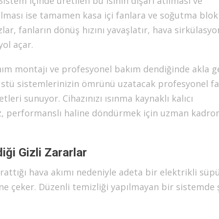
Sistem içinde üretilen bu ısının dışarı atılması ve
kalması ise tamamen kasa içi fanlara ve soğutma blok
lar, fanların dönüş hızını yavaşlatır, hava sirkülasy
yol açar.
anım montajı ve profesyonel bakım dendiğinde akla g
stü sistemlerinizin ömrünü uzatacak profesyonel f
leri sunuyor. Cihazınızı ısınma kaynaklı kalıcı
iz, performanslı haline döndürmek için uzman kadro
iği Gizli Zararlar
rattığı hava akımı nedeniyle adeta bir elektrikli süp
ine çeker. Düzenli temizliği yapılmayan bir sistemde 