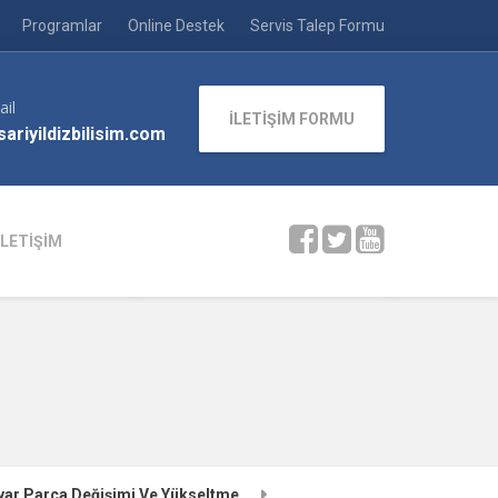
Programlar
Online Destek
Servis Talep Formu
ail
İLETİŞİM FORMU
ariyildizbilisim.com
İLETİŞİM
yar Parça Değişimi Ve Yükseltme