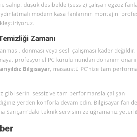
e sahip, düşük desibelde (sessiz) çalışan egzoz fanla
 aydınlatmalı modern kasa fanlarının montajını profe
kleştiriyoruz.
 Temizliği Zamanı
panması, donması veya sesli çalışması kader değildir.
rmaya, profesyonel PC kurulumundan donanım onarı
arıyıldız Bilgisayar
, masaüstü PC’nize tam perform
buz gibi serin, sessiz ve tam performansla çalışan
ldığınız yerden konforla devam edin. Bilgisayar fan d
na Sarıçam’daki teknik servisimize uğramanız yeterli
hber