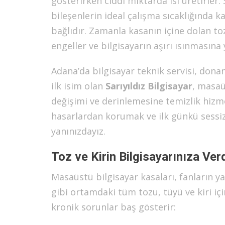
gösterirken ciddi miktarda ısı üretirler. 
bileşenlerin ideal çalışma sıcaklığında 
bağlıdır. Zamanla kasanın içine dolan toz
engeller ve bilgisayarın aşırı ısınmasına 
Adana’da bilgisayar teknik servisi, don
ilk isim olan
Sarıyıldız Bilgisayar
, masaü
değişimi ve derinlemesine temizlik hizmet
hasarlardan korumak ve ilk günkü sess
yanınızdayız.
Toz ve Kirin Bilgisayarınıza Verd
Masaüstü bilgisayar kasaları, fanların ya
gibi ortamdaki tüm tozu, tüyü ve kiri iç
kronik sorunlar baş gösterir: