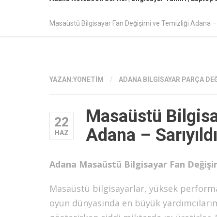
Masaüstü Bilgisayar Fan Değişimi ve Temizliği Adana – 
YAZAN:
YONETIM
/
ADANA BILGISAYAR PARÇA DE
Masaüstü Bilgisa
22
Adana – Sarıyıld
HAZ
Adana Masaüstü Bilgisayar Fan Değişimi 
Masaüstü bilgisayarlar, yüksek performan
oyun dünyasında en büyük yardımcıları