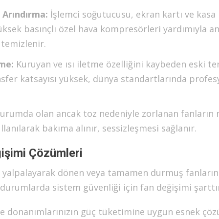
 Arındırma:
İşlemci soğutucusu, ekran kartı ve kasa
 Yüksek basınçlı özel hava kompresörleri yardımıyla an
temizlenir.
me:
Kuruyan ve ısı iletme özelliğini kaybeden eski t
ansfer katsayısı yüksek, dünya standartlarında profes
durumda olan ancak toz nedeniyle zorlanan fanların 
llanılarak bakıma alınır, sessizleşmesi sağlanır.
işimi Çözümleri
, yalpalayarak dönen veya tamamen durmuş fanların
urumlarda sistem güvenliği için fan değişimi şarttı
na ve donanımlarınızın güç tüketimine uygun esnek çö