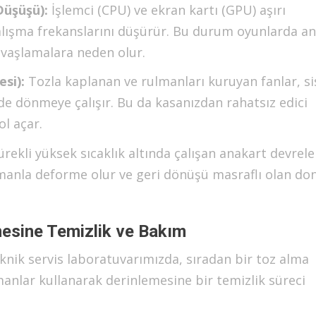
Düşüşü):
İşlemci (CPU) ve ekran kartı (GPU) aşırı
alışma frekanslarını düşürür. Bu durum oyunlarda an
avaşlamalara neden olur.
si):
Tozla kaplanan ve rulmanları kuruyan fanlar, s
 dönmeye çalışır. Bu da kasanızdan rahatsız edici
l açar.
rekli yüksek sıcaklık altında çalışan anakart devreler
manla deforme olur ve geri dönüşü masraflı olan d
emesine Temizlik ve Bakım
eknik servis laboratuvarımızda, sıradan bir toz alma
manlar kullanarak derinlemesine bir temizlik süreci