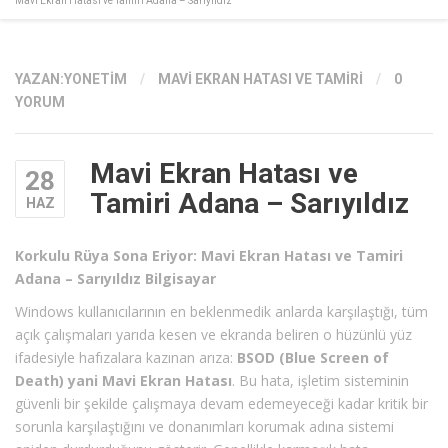
Mavi Ekran Hatası ve Tamiri Adana – Sarıyıldız
YAZAN:
YONETIM
/
MAVI EKRAN HATASI VE TAMIRI
/
0
YORUM
Mavi Ekran Hatası ve
28
Tamiri Adana – Sarıyıldız
HAZ
Korkulu Rüya Sona Eriyor: Mavi Ekran Hatası ve Tamiri
Adana – Sarıyıldız Bilgisayar
Windows kullanıcılarının en beklenmedik anlarda karşılaştığı, tüm
açık çalışmaları yarıda kesen ve ekranda beliren o hüzünlü yüz
ifadesiyle hafızalara kazınan arıza:
BSOD (Blue Screen of
Death) yani Mavi Ekran Hatası
. Bu hata, işletim sisteminin
güvenli bir şekilde çalışmaya devam edemeyeceği kadar kritik bir
sorunla karşılaştığını ve donanımları korumak adına sistemi