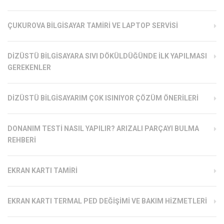
ÇUKUROVA BILGISAYAR TAMIRI VE LAPTOP SERVISI
DIZÜSTÜ BILGISAYARA SIVI DÖKÜLDÜĞÜNDE İLK YAPILMASI
GEREKENLER
DIZÜSTÜ BILGISAYARIM ÇOK ISINIYOR ÇÖZÜM ÖNERILERI
DONANIM TESTI NASIL YAPILIR? ARIZALI PARÇAYI BULMA
REHBERI
EKRAN KARTI TAMIRI
EKRAN KARTI TERMAL PED DEĞIŞIMI VE BAKIM HIZMETLERI