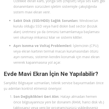
Özellikle ekran kartı, yonga seti (chipset) veya ses kartı gibi
donanımların sürücüleri işletim sistemiyle çakıştığında
sistem mavi ekran verir.
Sabit Disk (SSD/HDD) Sağlık Sorunları:
Windows’un
kurulu olduğu SSD veya hard diskin bad sector (bozuk
alan) üretmesi ya da ömrünü tamamlamaya başlaması
veri okumayı imkansız kılar ve sistemi kilitler.
Aşırı Isınma ve Voltaj Problemleri:
İşlemcinin (CPU)
veya ekran kartının termal macun kurumasından ötürü
aşırı ısınması, sistemin kendini korumak için mavi ekran
vererek kapanmasına yol açar.
Evde Mavi Ekran İçin Ne Yapılabilir?
Sarıyıldız Bilgisayar uzmanları, teknik servise başvurmadan önce
şu adımları kontrol etmenizi öneriyor:
Son Değişiklikleri Geri Alın:
Hatayı almadan hemen
önce bilgisayarınıza yeni bir donanım (RAM, harici disk vb.)
taktıysanız veya yeni bir program/sürücü yüklediyseniz