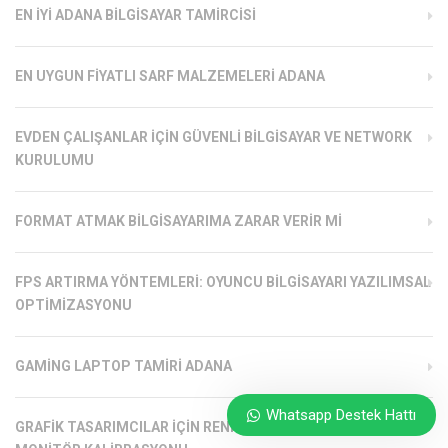
EN İYI ADANA BILGISAYAR TAMIRCISI
EN UYGUN FIYATLI SARF MALZEMELERI ADANA
EVDEN ÇALIŞANLAR İÇIN GÜVENLI BILGISAYAR VE NETWORK
KURULUMU
FORMAT ATMAK BILGISAYARIMA ZARAR VERIR MI
FPS ARTIRMA YÖNTEMLERI: OYUNCU BILGISAYARI YAZILIMSAL
OPTIMIZASYONU
GAMING LAPTOP TAMIRI ADANA
Whatsapp Destek Hattı
GRAFIK TASARIMCILAR İÇIN RENK DOĞRULUĞU YÜKSEK