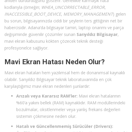
aniden durdurduğunu gösterir. Genellikle karmaşık hata
kodlarıyla (örneğin;
WHEA_UNCORRECTABLE_ERROR
,
INACCESSIBLE_BOOT_DEVICE
,
MEMORY_MANAGEMENT
) gelen
bu sorun, bilgisayarınızda ciddi bir şeylerin ters gittiğinin net bir
habercisidir. Adana’da bilgisayar tamiri, laptop onarımı ve parça
değişiminde güvenilir çözümler sunan
Sarıyıldız Bilgisayar
,
mavi ekran kabusunu kökten çözecek teknik desteği
profesyonelce sağlıyor.
Mavi Ekran Hatası Neden Olur?
Mavi ekran hataları hem yazılımsal hem de donanımsal kaynaklı
olabilir. Sarıyıldız Bilgisayar teknik laboratuvarında en çok
karşılaştığımız mavi ekran nedenleri şunlardır:
Arızalı veya Kararsız RAM’ler:
Mavi ekran hatalarının
%60’a yakını bellek (RAM) kaynaklıdır. RAM modüllerindeki
bozulmalar, oksitlenmeler veya yanlış frekans değerleri
sistemin çökmesine neden olur.
Hatalı ve Güncellenmemiş Sürücüler (Drivers):