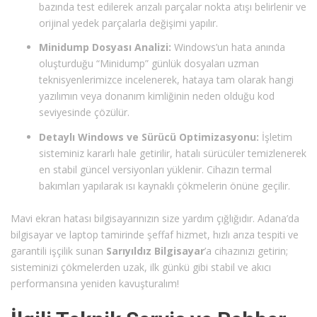
bazında test edilerek arızalı parçalar nokta atışı belirlenir ve
orijinal yedek parçalarla değişimi yapılır.
Minidump Dosyası Analizi:
Windows’un hata anında
oluşturduğu “Minidump” günlük dosyaları uzman
teknisyenlerimizce incelenerek, hataya tam olarak hangi
yazılımın veya donanım kimliğinin neden olduğu kod
seviyesinde çözülür.
Detaylı Windows ve Sürücü Optimizasyonu:
İşletim
sisteminiz kararlı hale getirilir, hatalı sürücüler temizlenerek
en stabil güncel versiyonları yüklenir. Cihazın termal
bakımları yapılarak ısı kaynaklı çökmelerin önüne geçilir.
Mavi ekran hatası bilgisayarınızın size yardım çığlığıdır. Adana’da
bilgisayar ve laptop tamirinde şeffaf hizmet, hızlı arıza tespiti ve
garantili işçilik sunan
Sarıyıldız Bilgisayar
’a cihazınızı getirin;
sisteminizi çökmelerden uzak, ilk günkü gibi stabil ve akıcı
performansına yeniden kavuşturalım!