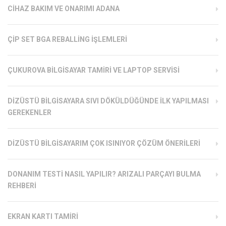
CIHAZ BAKIM VE ONARIMI ADANA
ÇIP SET BGA REBALLING İŞLEMLERI
ÇUKUROVA BILGISAYAR TAMIRI VE LAPTOP SERVISI
DIZÜSTÜ BILGISAYARA SIVI DÖKÜLDÜĞÜNDE İLK YAPILMASI
GEREKENLER
DIZÜSTÜ BILGISAYARIM ÇOK ISINIYOR ÇÖZÜM ÖNERILERI
DONANIM TESTI NASIL YAPILIR? ARIZALI PARÇAYI BULMA
REHBERI
EKRAN KARTI TAMIRI