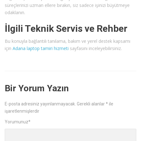
süreçlerinizi uzman ellere bırakın, siz sadece işinizi büyütmeye
odaklanın.
İlgili Teknik Servis ve Rehber
Bu konuyla bağlantılı tanılama, bakım ve yerel destek kapsamı
için
Adana laptop tamiri hizmeti
sayfasını inceleyebilirsiniz.
Bir Yorum Yazın
E-posta adresiniz yayınlanmayacak.
Gerekli alanlar
*
ile
işaretlenmişlerdir
Yorumunuz
*