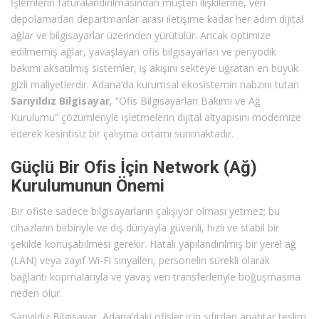
İşlemlerin faturalandırılmasından müşteri ilişkilerine, veri
depolamadan departmanlar arası iletişime kadar her adım dijital
ağlar ve bilgisayarlar üzerinden yürütülür. Ancak optimize
edilmemiş ağlar, yavaşlayan ofis bilgisayarları ve periyodik
bakımı aksatılmış sistemler, iş akışını sekteye uğratan en büyük
gizli maliyetlerdir. Adana’da kurumsal ekosistemin nabzını tutan
Sarıyıldız Bilgisayar
, “Ofis Bilgisayarları Bakımı ve Ağ
Kurulumu” çözümleriyle işletmelerin dijital altyapısını modernize
ederek kesintisiz bir çalışma ortamı sunmaktadır.
Güçlü Bir Ofis İçin Network (Ağ)
Kurulumunun Önemi
Bir ofiste sadece bilgisayarların çalışıyor olması yetmez; bu
cihazların birbiriyle ve dış dünyayla güvenli, hızlı ve stabil bir
şekilde konuşabilmesi gerekir. Hatalı yapılandırılmış bir yerel ağ
(LAN) veya zayıf Wi-Fi sinyalleri, personelin sürekli olarak
bağlantı kopmalarıyla ve yavaş veri transferleriyle boğuşmasına
neden olur.
Sarıyıldız Bilgisayar, Adana’daki ofisler için sıfırdan anahtar teslim