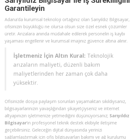
Sarıyıldız Bilgisayar ile İş Sürekliliğini
Garantileyin
Adana’da kurumsal teknoloji ortağınız olan Sarıyıldız Bilgisayar,
ofisinizin büyüklüğü ne olursa olsun size özel esnek çözümler
üretir. Arızalara anında müdahale edilerek personelin iş kaybı
yaşaması engellenir ve kurumsal imajınız güvence altına alınır.
İşletmeniz İçin Altın Kural:
Teknolojik
arızaların maliyeti, düzenli bakım
maliyetlerinden her zaman çok daha
yüksektir.
Ofisinizde dosya paylaşım sorunları yaşamaktan sıkıldıysanız,
bilgisayarlarınızın yavaşlığından şikayetçiyseniz ve internet
altyapınızın işletmenize yetmediğini düşünüyorsanız;
Sarıyıldız
Bilgisayar
’ın profesyonel teknik destek ekibiyle iletişime
geçebilirsiniz. Geleceğin dijital dünyasında yerinizi
sağlamlaştırmak için ofis bilgisayarları bakımı ve ağ kurulumu