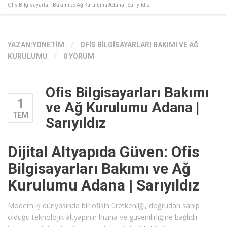
Ofis Bilgisayarları Bakımı ve Ağ Kurulumu Adana | Sarıyıldız
YAZAN:
YONETIM
/
OFIS BILGISAYARLARI BAKIMI VE AĞ
KURULUMU
/
0 YORUM
Ofis Bilgisayarları Bakımı
1
ve Ağ Kurulumu Adana |
TEM
Sarıyıldız
Dijital Altyapıda Güven: Ofis
Bilgisayarları Bakımı ve Ağ
Kurulumu Adana | Sarıyıldız
Modern iş dünyasında bir ofisin üretkenliği, doğrudan sahip
olduğu teknolojik altyapının hızına ve güvenilirliğine bağlıdır.