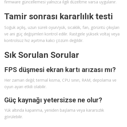
firmware güncellemesi yalnızca ilgili düzeltme varsa uygulanır.
Tamir sonrası kararlılık testi
Soğuk açılış, uzun süreli oyun/yük, sıcaklık, fan, görüntü çıkışları
ve ani güç değişimleri kontrol edilir. Rastgele yüksek voltaj veya
kontrolsüz hız aşırtma kalıcı çözüm değildir.
Sık Sorulan Sorular
FPS düşmesi ekran kartı arızası mı?
Her zaman değil; termal kısma, CPU sınırı, RAM, depolama ve
oyun ayarı etkili olabilir.
Güç kaynağı yetersizse ne olur?
Yük altında kapanma, yeniden başlama veya kararsızlık
görülebilir.