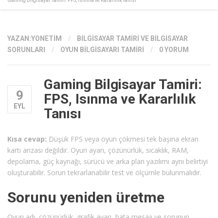
Gaming Bilgisayar Tamiri: FPS, Isınma ve Kararlılık Tanısı
YAZAN:
YONETIM
/
BILGISAYAR TAMIRI VE BILGISAYAR
SORUNLARI
/
OYUN BILGISAYARI TAMIRI
/
0 YORUM
Gaming Bilgisayar Tamiri:
9
FPS, Isınma ve Kararlılık
EYL
Tanısı
Kısa cevap:
Düşük FPS veya oyun çökmesi tek başına ekran
kartı arızası değildir. Oyun ayarı, çözünürlük, sıcaklık, RAM,
depolama, güç kaynağı, sürücü ve arka plan yazılımı aynı belirtiyi
oluşturabilir. Sorun tekrarlanabilir test ve ölçümle bulunmalıdır.
Sorunu yeniden üretme
Oyun adı, çözünürlük, grafik ayarı, hata mesajı ve sorunun