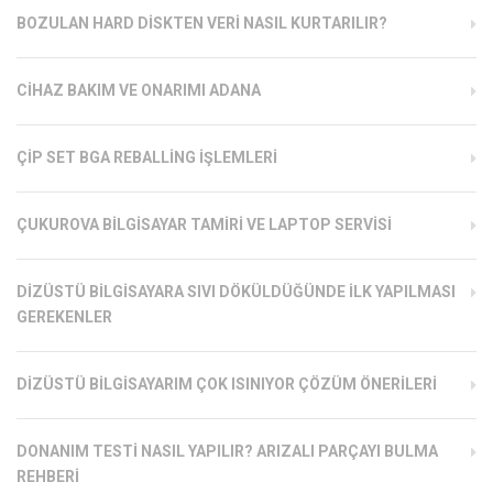
BOZULAN HARD DISKTEN VERI NASIL KURTARILIR?
CIHAZ BAKIM VE ONARIMI ADANA
ÇIP SET BGA REBALLING İŞLEMLERI
ÇUKUROVA BILGISAYAR TAMIRI VE LAPTOP SERVISI
DIZÜSTÜ BILGISAYARA SIVI DÖKÜLDÜĞÜNDE İLK YAPILMASI
GEREKENLER
DIZÜSTÜ BILGISAYARIM ÇOK ISINIYOR ÇÖZÜM ÖNERILERI
DONANIM TESTI NASIL YAPILIR? ARIZALI PARÇAYI BULMA
REHBERI