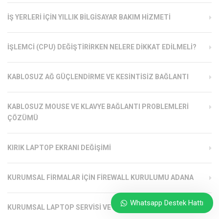
İŞ YERLERI İÇIN YILLIK BILGISAYAR BAKIM HIZMETI
İŞLEMCI (CPU) DEĞIŞTIRIRKEN NELERE DIKKAT EDILMELI?
KABLOSUZ AĞ GÜÇLENDIRME VE KESINTISIZ BAĞLANTI
KABLOSUZ MOUSE VE KLAVYE BAĞLANTI PROBLEMLERI
ÇÖZÜMÜ
KIRIK LAPTOP EKRANI DEĞIŞIMI
KURUMSAL FIRMALAR İÇIN FIREWALL KURULUMU ADANA
Whatsapp Destek Hattı
KURUMSAL LAPTOP SERVISI VE BAKIMI