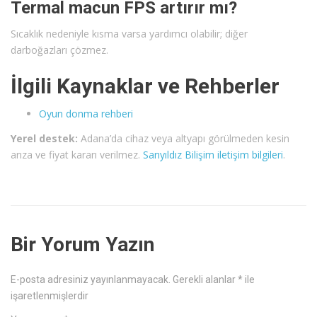
Termal macun FPS artırır mı?
Sıcaklık nedeniyle kısma varsa yardımcı olabilir; diğer
darboğazları çözmez.
İlgili Kaynaklar ve Rehberler
Oyun donma rehberi
Yerel destek:
Adana’da cihaz veya altyapı görülmeden kesin
arıza ve fiyat kararı verilmez.
Sarıyıldız Bilişim iletişim bilgileri
.
Bir Yorum Yazın
E-posta adresiniz yayınlanmayacak.
Gerekli alanlar
*
ile
işaretlenmişlerdir