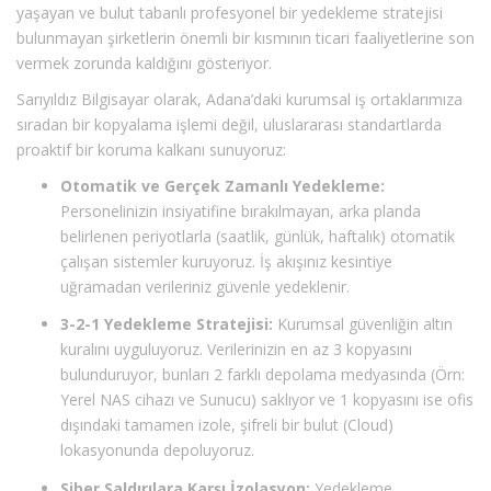
yaşayan ve bulut tabanlı profesyonel bir yedekleme stratejisi
bulunmayan şirketlerin önemli bir kısmının ticari faaliyetlerine son
vermek zorunda kaldığını gösteriyor.
Sarıyıldız Bilgisayar olarak, Adana’daki kurumsal iş ortaklarımıza
sıradan bir kopyalama işlemi değil, uluslararası standartlarda
proaktif bir koruma kalkanı sunuyoruz:
Otomatik ve Gerçek Zamanlı Yedekleme:
Personelinizin insiyatifine bırakılmayan, arka planda
belirlenen periyotlarla (saatlik, günlük, haftalık) otomatik
çalışan sistemler kuruyoruz. İş akışınız kesintiye
uğramadan verileriniz güvenle yedeklenir.
3-2-1 Yedekleme Stratejisi:
Kurumsal güvenliğin altın
kuralını uyguluyoruz. Verilerinizin en az 3 kopyasını
bulunduruyor, bunları 2 farklı depolama medyasında (Örn:
Yerel NAS cihazı ve Sunucu) saklıyor ve 1 kopyasını ise ofis
dışındaki tamamen izole, şifreli bir bulut (Cloud)
lokasyonunda depoluyoruz.
Siber Saldırılara Karşı İzolasyon:
Yedekleme