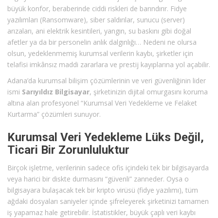
büyük konfor, beraberinde ciddi riskleri de barındırır. Fidye
yazılımları (Ransomware), siber saldırılar, sunucu (server)
arızaları, ani elektrik kesintileri, yangın, su baskını gibi doğal
afetler ya da bir personelin anlık dalgınlığı… Nedeni ne olursa
olsun, yedeklenmemiş kurumsal verilerin kaybı, şirketler için
telafisi imkânsız maddi zararlara ve prestij kayıplarına yol açabilir.
Adana’da kurumsal bilişim çözümlerinin ve veri güvenliğinin lider
ismi
Sarıyıldız Bilgisayar
, şirketinizin dijital omurgasını koruma
altına alan profesyonel “Kurumsal Veri Yedekleme ve Felaket
Kurtarma” çözümleri sunuyor.
Kurumsal Veri Yedekleme Lüks Değil,
Ticari Bir Zorunluluktur
Birçok işletme, verilerinin sadece ofis içindeki tek bir bilgisayarda
veya harici bir diskte durmasını “güvenli” zanneder. Oysa o
bilgisayara bulaşacak tek bir kripto virüsü (fidye yazılımı), tüm
ağdaki dosyaları saniyeler içinde şifreleyerek şirketinizi tamamen
iş yapamaz hale getirebilir. İstatistikler, büyük çaplı veri kaybı