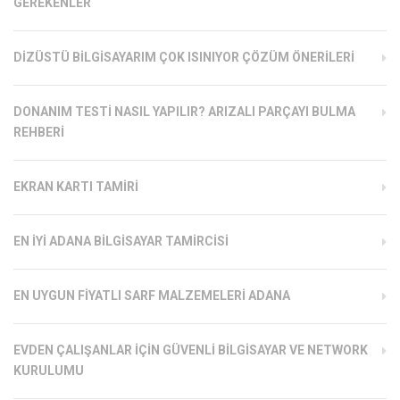
GEREKENLER
DIZÜSTÜ BILGISAYARIM ÇOK ISINIYOR ÇÖZÜM ÖNERILERI
DONANIM TESTI NASIL YAPILIR? ARIZALI PARÇAYI BULMA
REHBERI
EKRAN KARTI TAMIRI
EN İYI ADANA BILGISAYAR TAMIRCISI
EN UYGUN FIYATLI SARF MALZEMELERI ADANA
EVDEN ÇALIŞANLAR İÇIN GÜVENLI BILGISAYAR VE NETWORK
KURULUMU