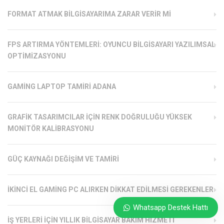
FORMAT ATMAK BILGISAYARIMA ZARAR VERIR MI
FPS ARTIRMA YÖNTEMLERI: OYUNCU BILGISAYARI YAZILIMSAL
OPTIMIZASYONU
GAMING LAPTOP TAMIRI ADANA
GRAFIK TASARIMCILAR İÇIN RENK DOĞRULUĞU YÜKSEK
MONITÖR KALIBRASYONU
GÜÇ KAYNAĞI DEĞIŞIM VE TAMIRI
İKINCI EL GAMING PC ALIRKEN DIKKAT EDILMESI GEREKENLER
Whatsapp Destek Hattı
İŞ YERLERI İÇIN YILLIK BILGISAYAR BAKIM HIZMETI