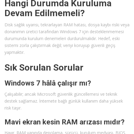
Hangi Durumda Kuruluma
Devam Edilmemeli?
Disk sağlık uyarısı, tekrarlayan RAM hatası, dosya kaybı riski veya
donanımın üretici tarafından Windows 7 için desteklenmemesi
durumunda kurulum denemeleri durdurulmalıdır. Hedef, eski
sistemi zorla çalıştırmak değil; veriyi koruyup güvenli geçiş
yapmaktır.
Sık Sorulan Sorular
Windows 7 hâlâ çalışır mı?
Çalışabilir; ancak Microsoft güvenlik güncellemesi ve teknik
destek sağlamaz. İnternete bağlı günlük kullanım daha yüksek
risk taşır.
Mavi ekran kesin RAM arızası mıdır?
Hayır. RAM yanında depolama, sürücü, kurulum medyası, BIOS