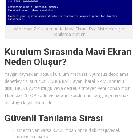
Windows 7 Kurulumunda Mavi Ekran: Eski Sistemler İçin
Tanılama Notları
Kurulum Sırasında Mavi Ekran
Neden Oluşur?
Yaygın kaynaklar; bozuk kurulum medyası, uyumsuz depolama
denetleyicisi sürücüsü, AHCI/RAID ayarı, hatalı RAM, sorunlu
disk, BIOS uyumsuzluğu veya desteklenmeyen yeni donanımdır.
Ekrandaki STOP kodu ve hatanın kurulumun hangi aşamasında
oluştuğu kaydedilmelidir.
Güvenli Tanılama Sırası
Önemli veri varsa kurulumdan önce disk imajı/yedek
planını belirleyin.