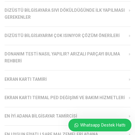
DIZÜSTÜ BILGISAYARA SIVI DÖKÜLDÜĞÜNDE İLK YAPILMASI
GEREKENLER
DIZÜSTÜ BILGISAYARIM ÇOK ISINIYOR ÇÖZÜM ÖNERILERI
DONANIM TESTI NASIL YAPILIR? ARIZALI PARÇAYI BULMA
REHBERI
EKRAN KARTI TAMIRI
EKRAN KARTI TERMAL PED DEĞIŞIMI VE BAKIM HIZMETLERI
EN İYI ADANA BILGISAYAR TAMIRCISI
Whatsapp Destek Hattı
EN UYGUN FIYATLI SARF MALZEMELERI ADANA