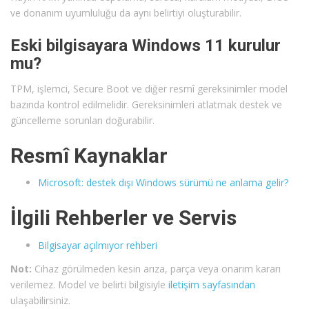
ve donanım uyumluluğu da aynı belirtiyi oluşturabilir.
Eski bilgisayara Windows 11 kurulur
mu?
TPM, işlemci, Secure Boot ve diğer resmî gereksinimler model
bazında kontrol edilmelidir. Gereksinimleri atlatmak destek ve
güncelleme sorunları doğurabilir.
Resmî Kaynaklar
Microsoft: destek dışı Windows sürümü ne anlama gelir?
İlgili Rehberler ve Servis
Bilgisayar açılmıyor rehberi
Not:
Cihaz görülmeden kesin arıza, parça veya onarım kararı
verilemez. Model ve belirti bilgisiyle
iletişim sayfasından
ulaşabilirsiniz.