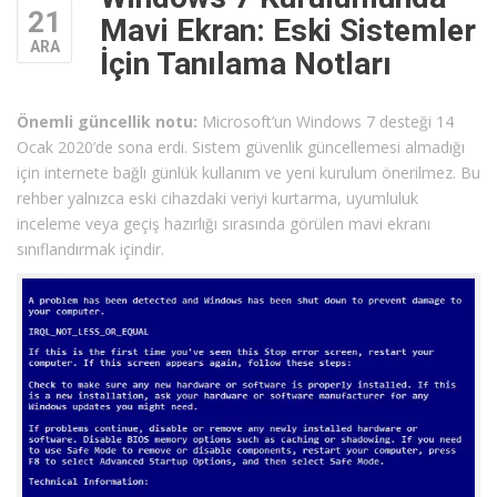
21
Mavi Ekran: Eski Sistemler
ARA
İçin Tanılama Notları
Önemli güncellik notu:
Microsoft’un Windows 7 desteği 14
Ocak 2020’de sona erdi. Sistem güvenlik güncellemesi almadığı
için internete bağlı günlük kullanım ve yeni kurulum önerilmez. Bu
rehber yalnızca eski cihazdaki veriyi kurtarma, uyumluluk
inceleme veya geçiş hazırlığı sırasında görülen mavi ekranı
sınıflandırmak içindir.