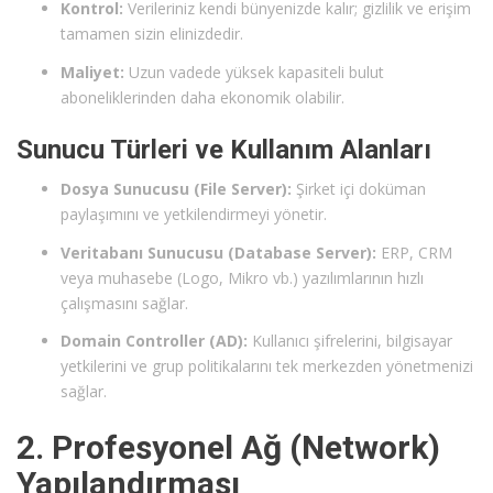
Kontrol:
Verileriniz kendi bünyenizde kalır; gizlilik ve erişim
tamamen sizin elinizdedir.
Maliyet:
Uzun vadede yüksek kapasiteli bulut
aboneliklerinden daha ekonomik olabilir.
Sunucu Türleri ve Kullanım Alanları
Dosya Sunucusu (File Server):
Şirket içi doküman
paylaşımını ve yetkilendirmeyi yönetir.
Veritabanı Sunucusu (Database Server):
ERP, CRM
veya muhasebe (Logo, Mikro vb.) yazılımlarının hızlı
çalışmasını sağlar.
Domain Controller (AD):
Kullanıcı şifrelerini, bilgisayar
yetkilerini ve grup politikalarını tek merkezden yönetmenizi
sağlar.
2. Profesyonel Ağ (Network)
Yapılandırması