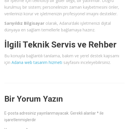
Bir işletme için teknoloji bir gider değil, bir yatırımdır. Doğru
kurulmuş bir sistem; personelinizin zaman kaybetmesini önler,
verilerinizi korur ve işletmenizin profesyonel imajını destekler.
Sarıyıldız Bilgisayar
olarak, Adana’daki işletmenizi dijital
dünyaya en sağlam temellerle bağlamaya hazırız.
İlgili Teknik Servis ve Rehber
Bu konuyla bağlantılı tanılama, bakım ve yerel destek kapsamı
için
Adana web tasarım hizmeti
sayfasını inceleyebilirsiniz.
Bir Yorum Yazın
E-posta adresiniz yayınlanmayacak.
Gerekli alanlar
*
ile
işaretlenmişlerdir