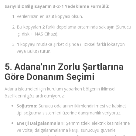
Sarıyıldız Bilgisayar’ın 3-2-1 Yedekleme Formülü:
Verilerinizin en az
3
kopyası olsun.
Bu kopyaları
2
farklı depolama ortamında saklayın (Sunucu
içi disk + NAS Cihazı).
1
kopyayı mutlaka şirket dışında (Fiziksel farklı lokasyon
veya Bulut) tutun.
5. Adana’nın Zorlu Şartlarına
Göre Donanım Seçimi
Adana işletmeleri için kurulum yaparken bölgenin iklimsel
özelliklerini göz ardı etmiyoruz:
Soğutma:
Sunucu odalarının iklimlendirilmesi ve kabinet
tipi soğutma sistemleri üzerine danışmanlık veriyoruz.
Enerji Dalgalanmaları:
Şehrimizdeki elektrik kesintilerine
ve voltaj dalgalanmalarına karşı, sunucuyu güvenle