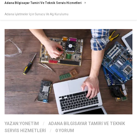
Adana Bilgisayar Tamiri Ve Teknik Servis Hizmetleri
Adana İşletmeler İçin Sunucu Ve Ağ Kurulumu
YAZAN:
YONETIM
/
ADANA BILGISAYAR TAMIRI VE TEKNIK
SERVIS HIZMETLERI
/
0 YORUM