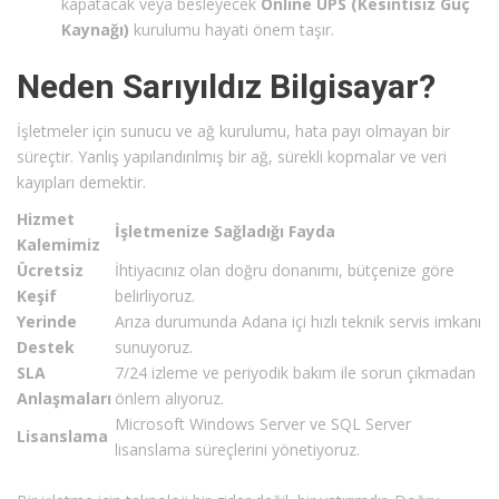
kapatacak veya besleyecek
Online UPS (Kesintisiz Güç
Kaynağı)
kurulumu hayati önem taşır.
Neden Sarıyıldız Bilgisayar?
İşletmeler için sunucu ve ağ kurulumu, hata payı olmayan bir
süreçtir. Yanlış yapılandırılmış bir ağ, sürekli kopmalar ve veri
kayıpları demektir.
Hizmet
İşletmenize Sağladığı Fayda
Kalemimiz
Ücretsiz
İhtiyacınız olan doğru donanımı, bütçenize göre
Keşif
belirliyoruz.
Yerinde
Arıza durumunda Adana içi hızlı teknik servis imkanı
Destek
sunuyoruz.
SLA
7/24 izleme ve periyodik bakım ile sorun çıkmadan
Anlaşmaları
önlem alıyoruz.
Microsoft Windows Server ve SQL Server
Lisanslama
lisanslama süreçlerini yönetiyoruz.