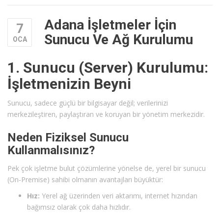
Adana İşletmeler İçin
7
Sunucu Ve Ağ Kurulumu
OCA
1. Sunucu (Server) Kurulumu:
İşletmenizin Beyni
Sunucu, sadece güçlü bir bilgisayar değil; verilerinizi
merkezileştiren, paylaştıran ve koruyan bir yönetim merkezidir.
Neden Fiziksel Sunucu
Kullanmalısınız?
Pek çok işletme bulut çözümlerine yönelse de, yerel bir sunucu
(On-Premise) sahibi olmanın avantajları büyüktür:
Hız:
Yerel ağ üzerinden veri aktarımı, internet hızından
bağımsız olarak çok daha hızlıdır.