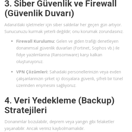
3. Siber Güvenlik ve Firewall
(Güvenlik Duvarı)
Adana’daki işletmeler için siber saldırılar her geçen gün artıyor.
Sunucunuzu kurmak yeterli değildir; onu korumak zorundasınız.
Firewall Kurulumu:
Gelen ve giden trafiği denetleyen
donanımsal güvenlik duvarları (Fortinet, Sophos vb.) ile
fidye yazılımlarına (Ransomware) karşı kalkan
oluşturuyoruz.
VPN Çözümleri:
Sahadaki personellerinizin veya evden
çalışanlarınızın şirket içi dosyalara güvenli, şifreli bir tünel
üzerinden erişmesini sağlıyoruz.
4. Veri Yedekleme (Backup)
Stratejileri
Donanımlar bozulabilir, deprem veya yangın gibi felaketler
yaşanabilir. Ancak veriniz kaybolmamalıdır.