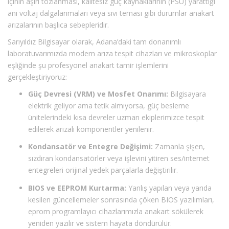
içinin aşırı tozlanması, kalitesiz güç kaynaklarının (PSU) yarattığı
ani voltaj dalgalanmaları veya sıvı teması gibi durumlar anakart
arızalarının başlıca sebepleridir.
Sarıyıldız Bilgisayar olarak, Adana’daki tam donanımlı
laboratuvarımızda modern arıza tespit cihazları ve mikroskoplar
eşliğinde şu profesyonel anakart tamir işlemlerini
gerçekleştiriyoruz:
Güç Devresi (VRM) ve Mosfet Onarımı:
Bilgisayara
elektrik geliyor ama tetik almıyorsa, güç besleme
ünitelerindeki kısa devreler uzman ekiplerimizce tespit
edilerek arızalı komponentler yenilenir.
Kondansatör ve Entegre Değişimi:
Zamanla şişen,
sızdıran kondansatörler veya işlevini yitiren ses/internet
entegreleri orijinal yedek parçalarla değiştirilir.
BIOS ve EEPROM Kurtarma:
Yanlış yapılan veya yarıda
kesilen güncellemeler sonrasında çöken BIOS yazılımları,
eprom programlayıcı cihazlarımızla anakart sökülerek
yeniden yazılır ve sistem hayata döndürülür.