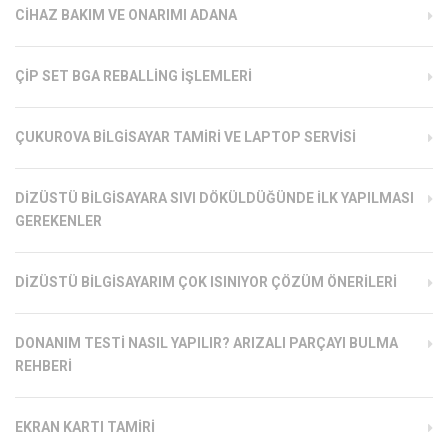
CIHAZ BAKIM VE ONARIMI ADANA
ÇIP SET BGA REBALLING İŞLEMLERI
ÇUKUROVA BILGISAYAR TAMIRI VE LAPTOP SERVISI
DIZÜSTÜ BILGISAYARA SIVI DÖKÜLDÜĞÜNDE İLK YAPILMASI
GEREKENLER
DIZÜSTÜ BILGISAYARIM ÇOK ISINIYOR ÇÖZÜM ÖNERILERI
DONANIM TESTI NASIL YAPILIR? ARIZALI PARÇAYI BULMA
REHBERI
EKRAN KARTI TAMIRI