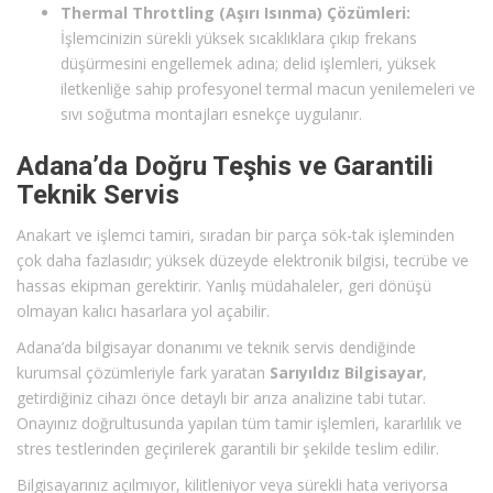
Thermal Throttling (Aşırı Isınma) Çözümleri:
İşlemcinizin sürekli yüksek sıcaklıklara çıkıp frekans
düşürmesini engellemek adına; delid işlemleri, yüksek
iletkenliğe sahip profesyonel termal macun yenilemeleri ve
sıvı soğutma montajları esnekçe uygulanır.
Adana’da Doğru Teşhis ve Garantili
Teknik Servis
Anakart ve işlemci tamiri, sıradan bir parça sök-tak işleminden
çok daha fazlasıdır; yüksek düzeyde elektronik bilgisi, tecrübe ve
hassas ekipman gerektirir. Yanlış müdahaleler, geri dönüşü
olmayan kalıcı hasarlara yol açabilir.
Adana’da bilgisayar donanımı ve teknik servis dendiğinde
kurumsal çözümleriyle fark yaratan
Sarıyıldız Bilgisayar
,
getirdiğiniz cihazı önce detaylı bir arıza analizine tabi tutar.
Onayınız doğrultusunda yapılan tüm tamir işlemleri, kararlılık ve
stres testlerinden geçirilerek garantili bir şekilde teslim edilir.
Bilgisayarınız açılmıyor, kilitleniyor veya sürekli hata veriyorsa