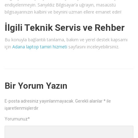
endişelenmeyin. Sarıyıldız Bilgisayar’a uğrayın, masaüstü
bilgisayarınızın kalbini ve beynini uzman ellere emanet edin!
İlgili Teknik Servis ve Rehber
Bu konuyla bağlantılı tanılama, bakım ve yerel destek kapsamı
için
Adana laptop tamiri hizmeti
sayfasını inceleyebilirsiniz.
Bir Yorum Yazın
E-posta adresiniz yayınlanmayacak.
Gerekli alanlar
*
ile
işaretlenmişlerdir
Yorumunuz
*