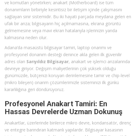
ve komutları yönetirken; anakart (Motherboard) ise tüm
donanımların birbiriyle kesintisiz bir iletişim içinde çalışmasını
sağlayan sinir sistemidir. Bu iki hayati parçada meydana gelen en
ufak bir arıza; bilgisayarın hiç açılmamasına, ekrana görüntü
gelmemesine veya mavi ekran hatalarıyla işlerinizin yarıda
kalmasına neden olur.
Adana’da masaüstü bilgisayar tamiri, laptop onarımı ve
profesyonel donanım desteği denince akla gelen ilk güvenilir
adres olan
Sarıyıldız Bilgisayar
, anakart ve işlemci arızalarında
devreye giriyor. Değişim maliyetlerinin çok yüksek olduğu
günümüzde, bütçenizi koruyan derinlemesine tamir ve chip-level
(mikro bileşen) onarım çözümlerimizle sisteminizi ilk günkü
kararlılığına geri döndürüyoruz.
Profesyonel Anakart Tamiri: En
Hassas Devrelerde Uzman Dokunuş
Anakartlar, üzerlerinde binlerce mikro devre, kondansatör, direnç
ve entegre barındıran katmanlı yapılardır. Bilgisayar kasasının