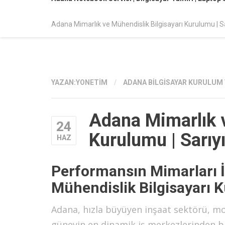
Adana Mimarlık ve Mühendislik Bilgisayarı Kurulumu | Sa
YAZAN:
YONETIM
/
ADANA BILGISAYAR KURULUM 
Adana Mimarlık v
24
Kurulumu | Sarıyı
HAZ
Performansın Mimarları İ
Mühendislik Bilgisayarı 
Adana, hızla büyüyen inşaat sektörü, mo
güneyin en dinamik iş merkezlerinden bir