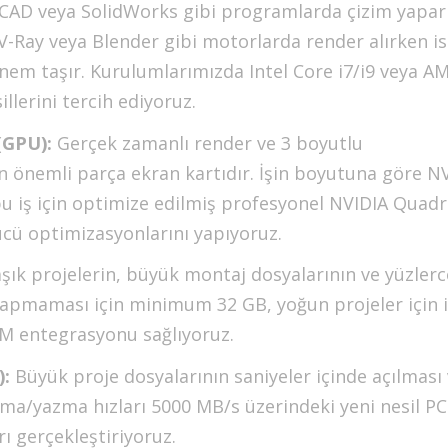
AD veya SolidWorks gibi programlarda çizim yapa
V-Ray veya Blender gibi motorlarda render alırken i
nem taşır. Kurulumlarımızda Intel Core i7/i9 veya A
llerini tercih ediyoruz.
(GPU):
Gerçek zamanlı render ve 3 boyutlu
n önemli parça ekran kartıdır. İşin boyutuna göre N
u iş için optimize edilmiş profesyonel NVIDIA Quad
ücü optimizasyonlarını yapıyoruz.
ık projelerin, büyük montaj dosyalarının ve yüzlerc
yapmaması için minimum 32 GB, yoğun projeler için i
M entegrasyonu sağlıyoruz.
):
Büyük proje dosyalarının saniyeler içinde açılması
uma/yazma hızları 5000 MB/s üzerindeki yeni nesil PC
 gerçekleştiriyoruz.