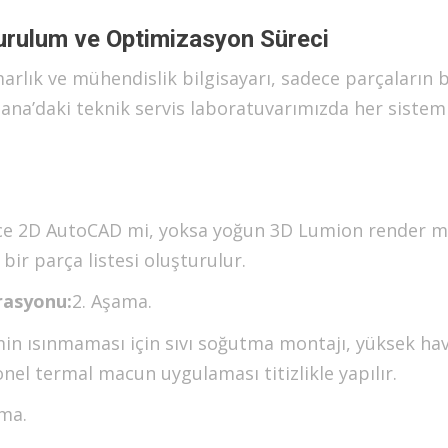
Kurulum ve Optimizasyon Süreci
imarlık ve mühendislik bilgisayarı, sadece parçaların b
dana’daki teknik servis laboratuvarımızda her sistem 
dece 2D AutoCAD mi, yoksa yoğun 3D Lumion render m
ir parça listesi oluşturulur.
rasyonu:
2. Aşama.
min ısınmaması için sıvı soğutma montajı, yüksek ha
el termal macun uygulaması titizlikle yapılır.
ama.