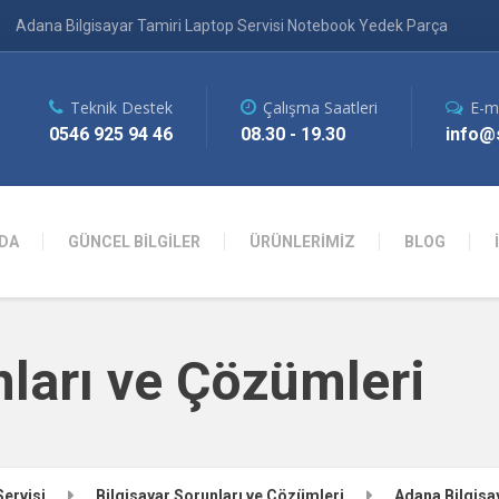
Adana Bilgisayar Tamiri Laptop Servisi Notebook Yedek Parça
Teknik Destek
Çalışma Saatleri
E-m
0546 925 94 46
08.30 - 19.30
info@s
DA
GÜNCEL BİLGİLER
ÜRÜNLERİMİZ
BLOG
nları ve Çözümleri
Servisi
Bilgisayar Sorunları ve Çözümleri
Adana Bilgisa