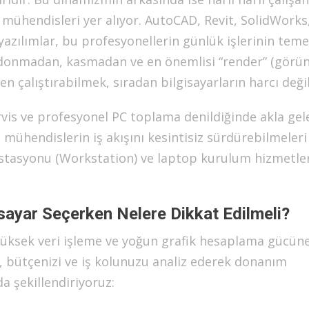
 mühendisleri yer alıyor. AutoCAD, Revit, SolidWorks
zılımlar, bu profesyonellerin günlük işlerinin teme
ı donmadan, kasmadan ve en önemlisi “render” (görü
 çalıştırabilmek, sıradan bilgisayarların harcı değil
vis ve profesyonel PC toplama denildiğinde akla gele
 mühendislerin iş akışını kesintisiz sürdürebilmeleri 
istasyonu (Workstation) ve laptop kurulum hizmetle
sayar Seçerken Nelere Dikkat Edilmeli?
 yüksek veri işleme ve yoğun grafik hesaplama gücün
ak, bütçenizi ve iş kolunuzu analiz ederek donanım
da şekillendiriyoruz: