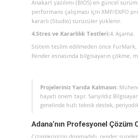
Anakart yazılımı (BIOS) en güncel sürüm
performans çalışması için XMP/EXPO profi
kararlı (Studio) sürücüler yüklenir.
4.Stres ve Kararlılık Testleri:
4. Aşama.
Sistem teslim edilmeden önce FurMark, P
Render esnasında bilgisayarın çökme, mavi
Projeleriniz Yarıda Kalmasın:
Mühendis
hayati önem taşır. Sarıyıldız Bilgisa
genelinde hızlı teknik destek, periyod
Adana’nın Profesyonel Çözüm O
Çizimlerinizin donmadığı, render süreler