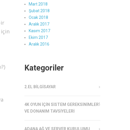
Mart 2018
Şubat 2018
Ocak 2018
ir
Aralık 2017
için
Kasım 2017
Ekim 2017
Aralık 2016
ı?)
Kategoriler
2.EL BILGISAYAR
va
4K OYUN İÇIN SISTEM GEREKSINIMLERI
VE DONANIM TAVSIYELERI
ADANA AĞ VE SERVER KURULUMU