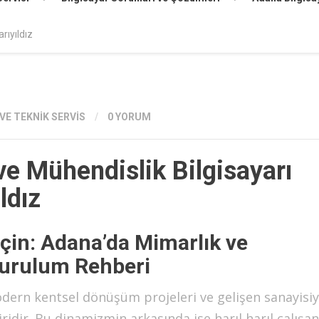
rıyıldız
VE TEKNIK SERVIS
/
0 YORUM
e Mühendislik Bilgisayarı
ldız
çin: Adana’da Mimarlık ve
Kurulum Rehberi
dern kentsel dönüşüm projeleri ve gelişen sanayisiy
idir. Bu dinamizmin arkasında ise harıl harıl çalışan