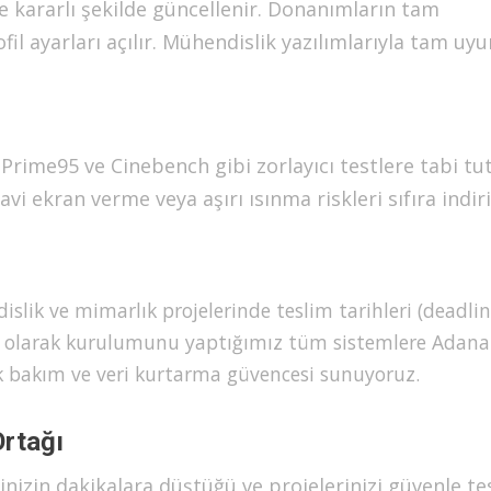
e kararlı şekilde güncellenir. Donanımların tam
l ayarları açılır. Mühendislik yazılımlarıyla tam uy
rime95 ve Cinebench gibi zorlayıcı testlere tabi tut
 ekran verme veya aşırı ısınma riskleri sıfıra indiril
lik ve mimarlık projelerinde teslim tarihleri (deadlin
yar olarak kurulumunu yaptığımız tüm sistemlere Adana
ik bakım ve veri kurtarma güvencesi sunuyoruz.
rtağı
inizin dakikalara düştüğü ve projelerinizi güvenle te