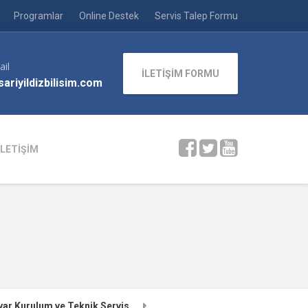
Programlar
Online Destek
Servis Talep Formu
ail
İLETİŞİM FORMU
ariyildizbilisim.com
İLETİŞİM
yar Kurulum ve Teknik Servis