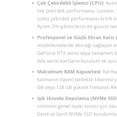
Çok Çekirdekli İşlemci (CPU):
AutoC
tek çekirdek performansı; Lumion, 
çoklu çekirdek performansı kritik ö
Ryzen 7/9 işlemcilerin en güncel nesi
Profesyonel ve Güçlü Ekran Kartı 
modellemelerde akıcılığı sağlayan e
GeForce RTX serisi veya tamamen b
Ada serisi kartların kurulum ve sür
Maksimum RAM Kapasitesi:
Karmaş
katmanın (layer) bellekte tıkanma 
GB veya 128 GB yüksek frekanslı RA
Işık Hızında Depolama (NVMe SSD
sistemin genel tepki süresi için ok
Gen4 ve Gen5 NVMe SSD kurulumları