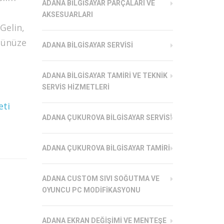
ADANA BILGISAYAR PARÇALARI VE
AKSESUARLARI
Gelin,
ücünüze
ADANA BILGISAYAR SERVISI
ADANA BILGISAYAR TAMIRI VE TEKNIK
SERVIS HIZMETLERI
eti
ADANA ÇUKUROVA BILGISAYAR SERVISI
ADANA ÇUKUROVA BILGISAYAR TAMIRI
ADANA CUSTOM SIVI SOĞUTMA VE
OYUNCU PC MODIFIKASYONU
ADANA EKRAN DEĞIŞIMI VE MENTEŞE