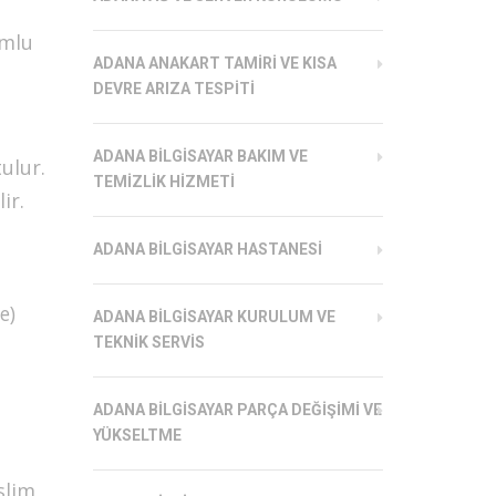
umlu
ADANA ANAKART TAMIRI VE KISA
DEVRE ARIZA TESPITI
ADANA BILGISAYAR BAKIM VE
ulur.
TEMIZLIK HIZMETI
ir.
ADANA BILGISAYAR HASTANESI
e)
ADANA BILGISAYAR KURULUM VE
TEKNIK SERVIS
ADANA BILGISAYAR PARÇA DEĞIŞIMI VE
YÜKSELTME
slim