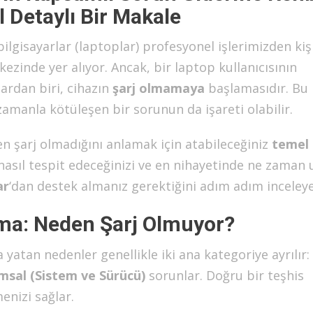
el Detaylı Bir Makale
lgisayarlar (laptoplar) profesyonel işlerimizden kiş
zinde yer alıyor. Ancak, bir laptop kullanıcısının
ardan biri, cihazın
şarj olmamaya
başlamasıdır. Bu
zamanla kötüleşen bir sorunun da işareti olabilir.
 şarj olmadığını anlamak için atabileceğiniz
temel
nasıl tespit edeceğinizi ve en nihayetinde ne zaman
ar
‘dan destek almanız gerektiğini adım adım inceleye
ama: Neden Şarj Olmuyor?
atan nedenler genellikle iki ana kategoriye ayrılır:
ımsal (Sistem ve Sürücü)
sorunlar. Doğru bir teşhis
nizi sağlar.