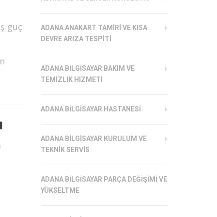
ış güç
ADANA ANAKART TAMIRI VE KISA
DEVRE ARIZA TESPITI
in
ADANA BILGISAYAR BAKIM VE
TEMIZLIK HIZMETI
ADANA BILGISAYAR HASTANESI
ı
ADANA BILGISAYAR KURULUM VE
m
TEKNIK SERVIS
ADANA BILGISAYAR PARÇA DEĞIŞIMI VE
YÜKSELTME