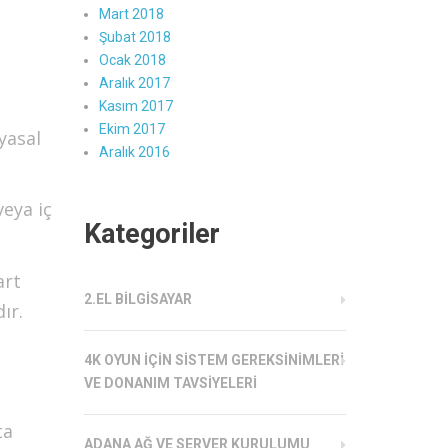
Mart 2018
Şubat 2018
Ocak 2018
Aralık 2017
Kasım 2017
Ekim 2017
yasal
Aralık 2016
veya iç
Kategoriler
art
2.EL BILGISAYAR
ır.
4K OYUN İÇIN SISTEM GEREKSINIMLERI
VE DONANIM TAVSIYELERI
ta
ADANA AĞ VE SERVER KURULUMU