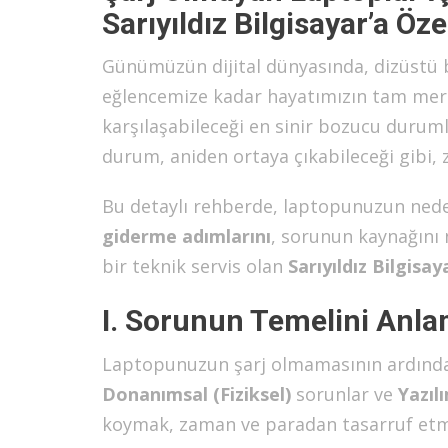
Sarıyıldız Bilgisayar’a Öz
Günümüzün dijital dünyasında, dizüstü bi
eğlencemize kadar hayatımızın tam merke
karşılaşabileceği en sinir bozucu duruml
durum, aniden ortaya çıkabileceği gibi, 
Bu detaylı rehberde, laptopunuzun neden
giderme adımlarını
, sorunun kaynağını 
bir teknik servis olan
Sarıyıldız Bilgisay
I. Sorunun Temelini Anl
Laptopunuzun şarj olmamasının ardında y
Donanımsal (Fiziksel)
sorunlar ve
Yazıl
koymak, zaman ve paradan tasarruf etme