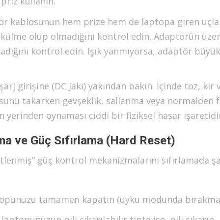
priz kullanın.
r kablosunun hem prize hem de laptopa giren uçla
 bükülme olup olmadığını kontrol edin. Adaptörün üze
madığını kontrol edin. Işık yanmıyorsa, adaptör büyü
j girişine (DC Jakı) yakından bakın. İçinde toz, kir 
osunu takarken gevşeklik, sallanma veya normalden f
 yerinden oynaması ciddi bir fiziksel hasar işaretidi
ma ve Güç Sıfırlama (Hard Reset)
litlenmiş” güç kontrol mekanizmalarını sıfırlamada şa
opunuzu tamamen kapatın (uyku modunda bırakmay
laptopunuzun pili çıkarılabilir tipte ise, pili çıkarın.