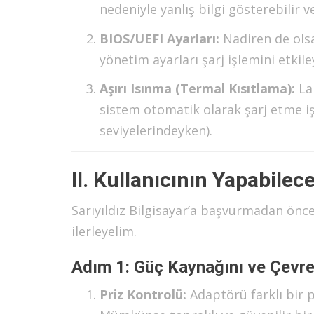
nedeniyle yanlış bilgi gösterebilir v
BIOS/UEFI Ayarları:
Nadiren de olsa
yönetim ayarları şarj işlemini etkiley
Aşırı Isınma (Termal Kısıtlama):
Lap
sistem otomatik olarak şarj etme işl
seviyelerindeyken).
II. Kullanıcının Yapabile
Sarıyıldız Bilgisayar’a başvurmadan önc
ilerleyelim.
Adım 1: Güç Kaynağını ve Çevre
Priz Kontrolü:
Adaptörü farklı bir pr