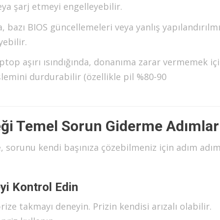
eya şarj etmeyi engelleyebilir.
, bazı BIOS güncellemeleri veya yanlış yapılandırılm
ebilir.
top aşırı ısındığında, donanıma zarar vermemek iç
emini durdurabilir (özellikle pil %80-90
ceği Temel Sorun Giderme Adımlar
e, sorunu kendi başınıza çözebilmeniz için adım adı
yi Kontrol Edin
ize takmayı deneyin. Prizin kendisi arızalı olabilir.