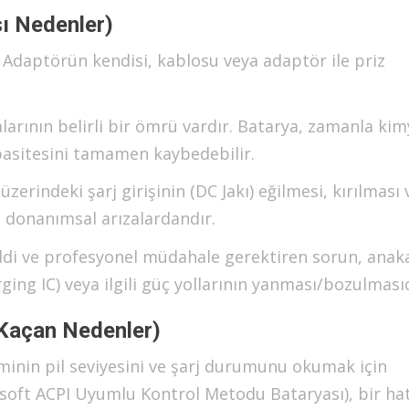
sı Nedenler)
Adaptörün kendisi, kablosu veya adaptör ile priz
arının belirli bir ömrü vardır. Batarya, zamanla kim
pasitesini tamamen kaybedebilir.
zerindeki şarj girişinin (DC Jakı) eğilmesi, kırılması 
 donanımsal arızalardandır.
ddi ve profesyonel müdahale gerektiren sorun, anak
ging IC) veya ilgili güç yollarının yanması/bozulmasıd
 Kaçan Nedenler)
minin pil seviyesini ve şarj durumunu okumak için
rosoft ACPI Uyumlu Kontrol Metodu Bataryası), bir ha