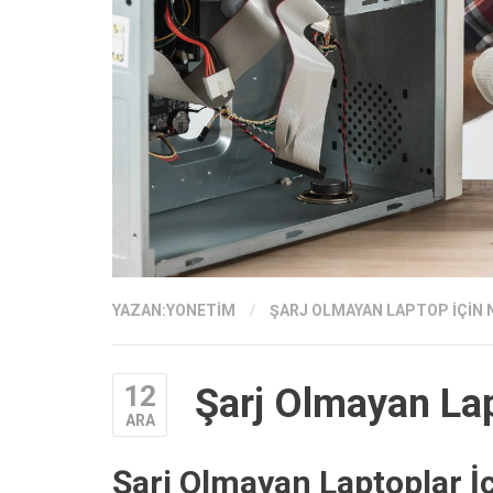
YAZAN:
YONETIM
/
ŞARJ OLMAYAN LAPTOP İÇIN 
12
Şarj Olmayan La
ARA
Şarj Olmayan Laptoplar İ