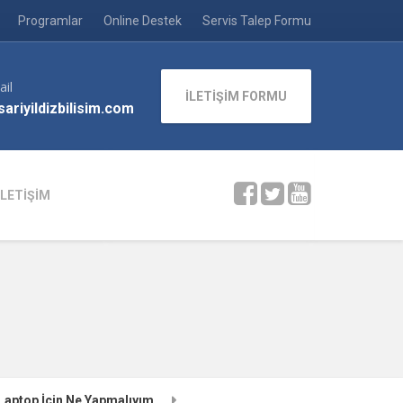
Programlar
Online Destek
Servis Talep Formu
ail
İLETİŞİM FORMU
ariyildizbilisim.com
İLETİŞİM
Laptop İçin Ne Yapmalıyım