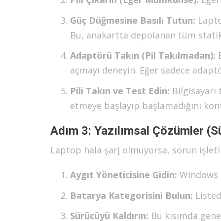
Güç Düğmesine Basılı Tutun:
Lapt
Bu, anakartta depolanan tüm statik 
Adaptörü Takın (Pil Takılmadan):
B
açmayı deneyin. Eğer sadece adaptör
Pili Takın ve Test Edin:
Bilgisayarı 
etmeye başlayıp başlamadığını kont
Adım 3: Yazılımsal Çözümler (S
Laptop hala şarj olmuyorsa, sorun işletim
Aygıt Yöneticisine Gidin:
Windows a
Batarya Kategorisini Bulun:
Liste
Sürücüyü Kaldırın:
Bu kısımda genel