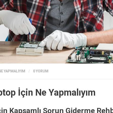
NE YAPMALIYIM
/
0 YORUM
ptop İçin Ne Yapmalıyım
çin Kapsamlı Sorun Giderme Rehb