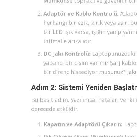
Mümkünse topraklı ve güvenilir bir 
Adaptör ve Kablo Kontrolü:
Adaptö
herhangi bir ezik, kırık veya aşırı
bir LED ışık varsa, ışığın yanıp yan
ihtimalle arızalıdır.
DC Jakı Kontrolü:
Laptopunuzdaki şar
yabancı bir cisim var mı? Şarj kabl
bir direnç hissediyor musunuz? Jakın
Adım 2: Sistemi Yeniden Başlat
Bu basit adım, yazılımsal hataları ve “ki
derecede etkilidir.
Kapatın ve Adaptörü Çıkarın:
Lapt
Pili Çıkarın (Eğer Mümkünse):
Eğer 