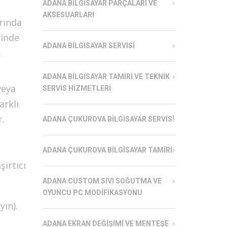
ADANA BILGISAYAR PARÇALARI VE
AKSESUARLARI
rında
rinde
ADANA BILGISAYAR SERVISI
k
ADANA BILGISAYAR TAMIRI VE TEKNIK
veya
SERVIS HIZMETLERI
arklı
r.
ADANA ÇUKUROVA BILGISAYAR SERVISI
ADANA ÇUKUROVA BILGISAYAR TAMIRI
şırtıcı
ADANA CUSTOM SIVI SOĞUTMA VE
OYUNCU PC MODIFIKASYONU
ın).
ADANA EKRAN DEĞIŞIMI VE MENTEŞE