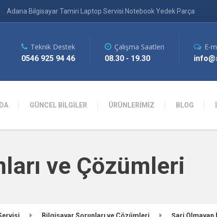
Adana Bilgisayar Tamiri Laptop Servisi Notebook Yedek Parça
Teknik Destek
Çalışma Saatleri
E-m
0546 925 94 46
08.30 - 19.30
info@s
DA
GÜNCEL BİLGİLER
ÜRÜNLERİMİZ
BLOG
nları ve Çözümleri
Servisi
Bilgisayar Sorunları ve Çözümleri
Şarj Olmayan 