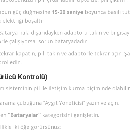
opun güç düğmesine
15-20 saniye
boyunca basılı tut
elektriği boşaltır.
atarya hala dışarıdayken adaptörü takın ve bilgisay
le çalışıyorsa, sorun bataryadadır.
tekrar kapatın, pili takın ve adaptörle tekrar açın. Şa
rol edin.
ürücü Kontrolü)
 sisteminin pil ile iletişim kurma biçiminde olabilir
rama çubuğuna “Aygıt Yöneticisi” yazın ve açın.
den
“Bataryalar”
kategorisini genişletin.
likle iki öğe görürsünüz: