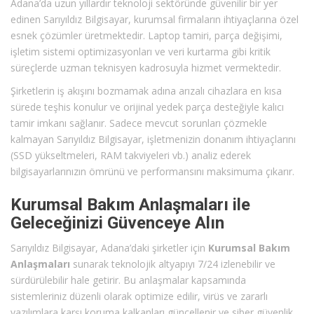
Adana’da uzun yıllardır teknoloji sektöründe güvenilir bir yer
edinen Sarıyıldız Bilgisayar, kurumsal firmaların ihtiyaçlarına özel
esnek çözümler üretmektedir. Laptop tamiri, parça değişimi,
işletim sistemi optimizasyonları ve veri kurtarma gibi kritik
süreçlerde uzman teknisyen kadrosuyla hizmet vermektedir.
Şirketlerin iş akışını bozmamak adına arızalı cihazlara en kısa
sürede teşhis konulur ve orijinal yedek parça desteğiyle kalıcı
tamir imkanı sağlanır. Sadece mevcut sorunları çözmekle
kalmayan Sarıyıldız Bilgisayar, işletmenizin donanım ihtiyaçlarını
(SSD yükseltmeleri, RAM takviyeleri vb.) analiz ederek
bilgisayarlarınızın ömrünü ve performansını maksimuma çıkarır.
Kurumsal Bakım Anlaşmaları ile
Geleceğinizi Güvenceye Alın
Sarıyıldız Bilgisayar, Adana’daki şirketler için
Kurumsal Bakım
Anlaşmaları
sunarak teknolojik altyapıyı 7/24 izlenebilir ve
sürdürülebilir hale getirir. Bu anlaşmalar kapsamında
sistemleriniz düzenli olarak optimize edilir, virüs ve zararlı
yazılımlara karşı koruma kalkanları güncellenir ve siber güvenlik