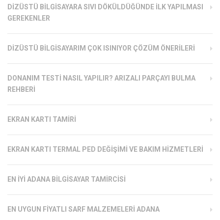
DIZÜSTÜ BILGISAYARA SIVI DÖKÜLDÜĞÜNDE İLK YAPILMASI
GEREKENLER
DIZÜSTÜ BILGISAYARIM ÇOK ISINIYOR ÇÖZÜM ÖNERILERI
DONANIM TESTI NASIL YAPILIR? ARIZALI PARÇAYI BULMA
REHBERI
EKRAN KARTI TAMIRI
EKRAN KARTI TERMAL PED DEĞIŞIMI VE BAKIM HIZMETLERI
EN İYI ADANA BILGISAYAR TAMIRCISI
EN UYGUN FIYATLI SARF MALZEMELERI ADANA