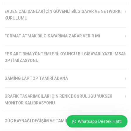
EVDEN ÇALIŞANLAR İÇIN GÜVENLI BILGISAYAR VE NETWORK
KURULUMU
FORMAT ATMAK BILGISAYARIMA ZARAR VERIR MI
FPS ARTIRMA YÖNTEMLERI: OYUNCU BILGISAYARI YAZILIMSAL
OPTIMIZASYONU
GAMING LAPTOP TAMIRI ADANA
GRAFIK TASARIMCILAR İÇIN RENK DOĞRULUĞU YÜKSEK
MONITÖR KALIBRASYONU
GÜÇ KAYNAĞI DEĞIŞIM VE TAMIRI
Whatsapp Destek Hattı